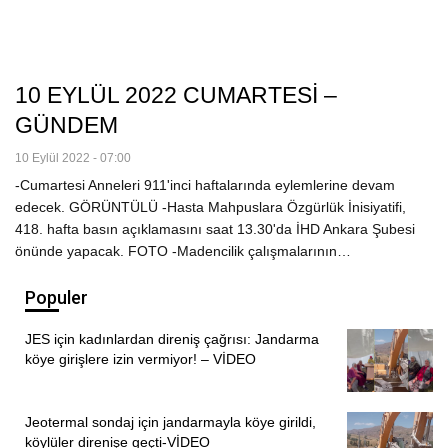
10 EYLÜL 2022 CUMARTESİ –
GÜNDEM
10 Eylül 2022 - 07:00
-Cumartesi Anneleri 911'inci haftalarında eylemlerine devam
edecek. GÖRÜNTÜLÜ -Hasta Mahpuslara Özgürlük İnisiyatifi,
418. hafta basın açıklamasını saat 13.30'da İHD Ankara Şubesi
önünde yapacak. FOTO -Madencilik çalışmalarının…
Populer
JES için kadınlardan direniş çağrısı: Jandarma
köye girişlere izin vermiyor! – VİDEO
Jeotermal sondaj için jandarmayla köye girildi,
köylüler direnişe geçti-VİDEO