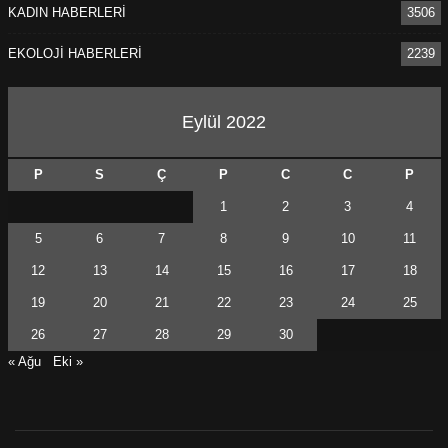
KADIN HABERLERİ
3506
EKOLOJİ HABERLERİ
2239
Eylül 2022
P
S
Ç
P
C
C
P
1
2
3
4
5
6
7
8
9
10
11
12
13
14
15
16
17
18
19
20
21
22
23
24
25
26
27
28
29
30
« Ağu
Eki »