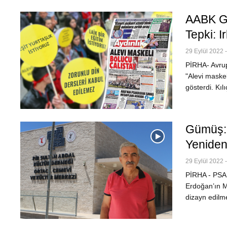
AABK Ge
Tepki: I
29 Eylül 2022 -
PİRHA- Avrup
"Alevi maskel
gösterdi. Kıl
Gümüş: 
Yenide
29 Eylül 2022 -
PİRHA - PSA
Erdoğan’ın 
dizayn edilm