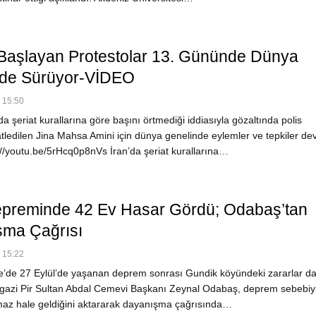
 Başlayan Protestolar 13. Gününde Dünya
nde Sürüyor-VİDEO
- 15:50
a şeriat kurallarına göre başını örtmediği iddiasıyla gözaltında polis
atledilen Jina Mahsa Amini için dünya genelinde eylemler ve tepkiler d
://youtu.be/5rHcq0p8nVs İran’da şeriat kurallarına…
preminde 42 Ev Hasar Gördü; Odabaş’tan
ma Çağrısı
- 15:22
’de 27 Eylül’de yaşanan deprem sonrası Gundik köyündeki zararlar da 
angazi Pir Sultan Abdal Cemevi Başkanı Zeynal Odabaş, deprem sebebiy
maz hale geldiğini aktararak dayanışma çağrısında…