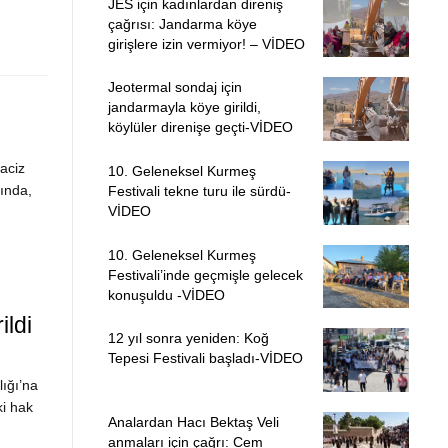
JES için kadınlardan direniş
çağrısı: Jandarma köye
girişlere izin vermiyor! – VİDEO
Jeotermal sondaj için
jandarmayla köye girildi,
köylüler direnişe geçti-VİDEO
taciz
10. Geleneksel Kurmeş
ında,
Festivali tekne turu ile sürdü-
VİDEO
10. Geleneksel Kurmeş
Festivali’inde geçmişle gelecek
konuşuldu -VİDEO
ildi
12 yıl sonra yeniden: Koğ
Tepesi Festivali başladı-VİDEO
ığı’na
ki hak
Analardan Hacı Bektaş Veli
anmaları için çağrı: Cem