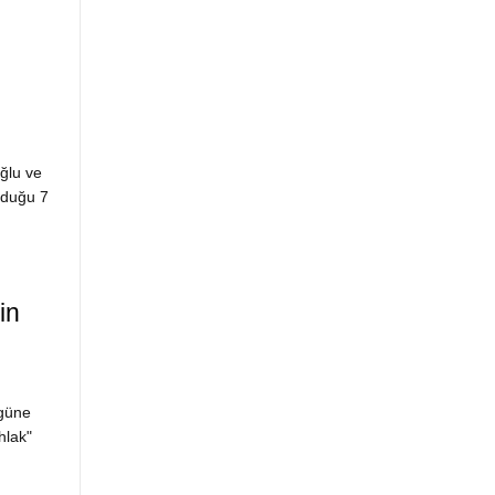
ğlu ve
nduğu 7
in
 güne
hlak"