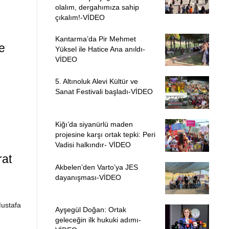
olalım, dergahımıza sahip
çıkalım!-VİDEO
Kantarma’da Pir Mehmet
e
Yüksel ile Hatice Ana anıldı-
VİDEO
5. Altınoluk Alevi Kültür ve
Sanat Festivali başladı-VİDEO
Kiğı’da siyanürlü maden
projesine karşı ortak tepki: Peri
Vadisi halkındır- VİDEO
at
Akbelen’den Varto’ya JES
dayanışması-VİDEO
Mustafa
Ayşegül Doğan: Ortak
geleceğin ilk hukuki adımı-