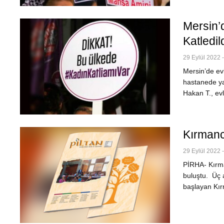
Mersin’
Katledil
29 Eylül 2022 
Mersin’de ev
hastanede yaş
Hakan T., evl
Kırmanck
29 Eylül 2022 
PİRHA- Kırman
buluştu. Üç 
başlayan Kır