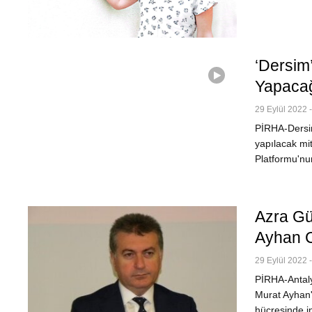
‘Dersim
Yapacağ
29 Eylül 2022 
PİRHA-Dersim
yapılacak mi
Platformu'nu
Azra Gü
Ayhan C
29 Eylül 2022 
PİRHA-Antaly
Murat Ayhan'ı
hücresinde in