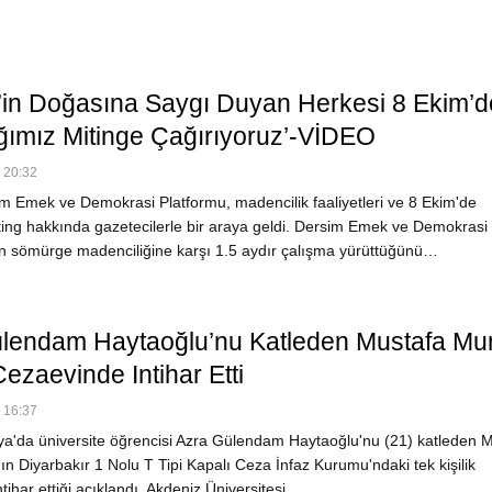
’in Doğasına Saygı Duyan Herkesi 8 Ekim’d
ımız Mitinge Çağırıyoruz’-VİDEO
- 20:32
 Emek ve Demokrasi Platformu, madencilik faaliyetleri ve 8 Ekim'de
ting hakkında gazetecilerle bir araya geldi. Dersim Emek ve Demokrasi
n sömürge madenciliğine karşı 1.5 aydır çalışma yürüttüğünü…
lendam Haytaoğlu’nu Katleden Mustafa Mur
ezaevinde Intihar Etti
- 16:37
a'da üniversite öğrencisi Azra Gülendam Haytaoğlu'nu (21) katleden 
n Diyarbakır 1 Nolu T Tipi Kapalı Ceza İnfaz Kurumu'ndaki tek kişilik
tihar ettiği açıklandı. Akdeniz Üniversitesi…