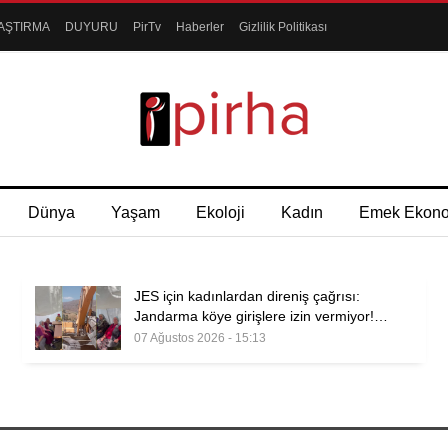
AŞTIRMA
DUYURU
PirTv
Haberler
Gizlilik Politikası
Dünya
Yaşam
Ekoloji
Kadın
Emek Ekon
JES için kadınlardan direniş çağrısı:
Jandarma köye girişlere izin vermiyor!…
07 Ağustos 2026 - 15:13