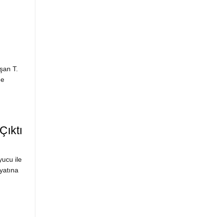
şan T.
de
Çıktı
yucu ile
yatına