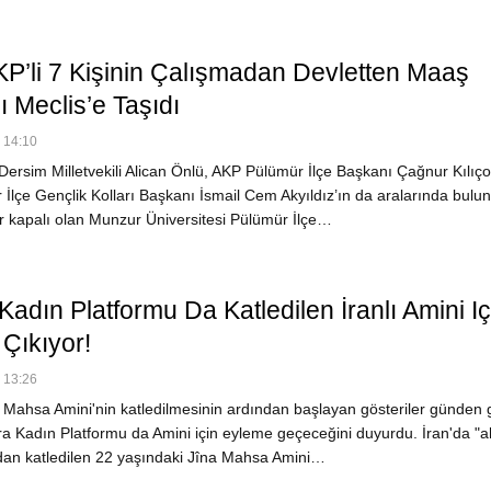
KP’li 7 Kişinin Çalışmadan Devletten Maaş
 Meclis’e Taşıdı
- 14:10
rsim Milletvekili Alican Önlü, AKP Pülümür İlçe Başkanı Çağnur Kılıço
İlçe Gençlik Kolları Başkanı İsmail Cem Akyıldız’ın da aralarında bulu
dır kapalı olan Munzur Üniversitesi Pülümür İlçe…
adın Platformu Da Katledilen İranlı Amini Iç
Çıkıyor!
- 13:26
 Mahsa Amini'nin katledilmesinin ardından başlayan gösteriler günden
ara Kadın Platformu da Amini için eyleme geçeceğini duyurdu. İran'da "a
ından katledilen 22 yaşındaki Jîna Mahsa Amini…