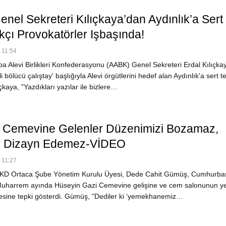
nel Sekreteri Kılıçkaya’dan Aydınlık’a Sert
rkçı Provokatörler Işbaşında!
 11:54
a Alevi Birlikleri Konfederasyonu (AABK) Genel Sekreteri Erdal Kılıçka
i bölücü çalıştay' başlığıyla Alevi örgütlerini hedef alan Aydınlık'a sert t
ıçkaya, "Yazdıkları yazılar ile bizlere…
Cemevine Gelenler Düzenimizi Bozamaz,
n Dizayn Edemez-VİDEO
 11:27
KD Ortaca Şube Yönetim Kurulu Üyesi, Dede Cahit Gümüş, Cumhurba
Muharrem ayında Hüseyin Gazi Cemevine gelişine ve cem salonunun y
esine tepki gösterdi. Gümüş, "Dediler ki ‘yemekhanemiz…