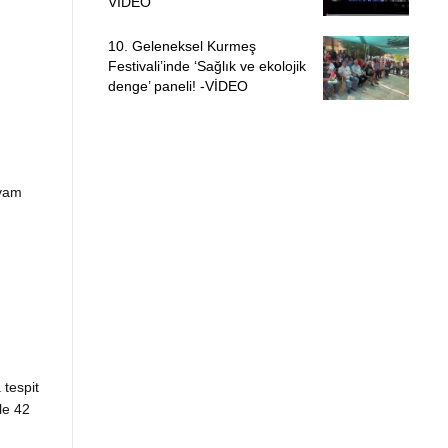
VİDEO
10. Geleneksel Kurmeş
Festivali’inde ‘Sağlık ve ekolojik
denge’ paneli! -VİDEO
evam
tespit
le 42