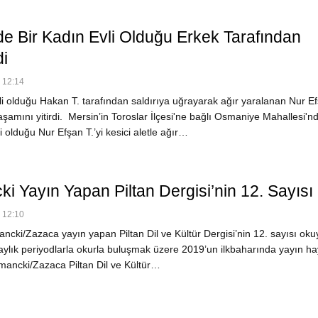
de Bir Kadın Evli Olduğu Erkek Tarafından
di
- 12:14
li olduğu Hakan T. tarafından saldırıya uğrayarak ağır yaralanan Nur Ef
amını yitirdi. Mersin’in Toroslar İlçesi'ne bağlı Osmaniye Mahallesi'n
i olduğu Nur Efşan T.’yi kesici aletle ağır…
i Yayın Yapan Piltan Dergisi’nin 12. Sayısı 
- 12:10
cki/Zazaca yayın yapan Piltan Dil ve Kültür Dergisi’nin 12. sayısı oku
aylık periyodlarla okurla buluşmak üzere 2019’un ilkbaharında yayın ha
mancki/Zazaca Piltan Dil ve Kültür…