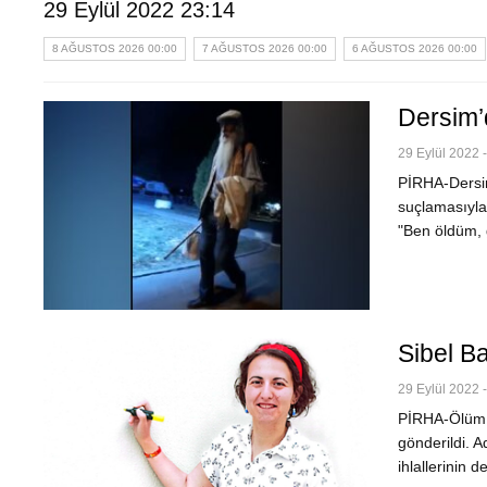
29 Eylül 2022 23:14
8 AĞUSTOS 2026 00:00
7 AĞUSTOS 2026 00:00
6 AĞUSTOS 2026 00:00
Dersim’
29 Eylül 2022 
PİRHA-Dersim'
suçlamasıyla 
"Ben öldüm, 
Sibel Ba
29 Eylül 2022 
PİRHA-Ölüm o
gönderildi. A
ihlallerinin 