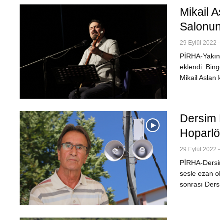
Mikail A
Salonun
29 Eylül 2022 -
PİRHA-Yakın 
eklendi. Bing
Mikail Aslan 
Dersim 
Hoparlö
29 Eylül 2022 
PİRHA-Dersim
sesle ezan o
sonrası Ders