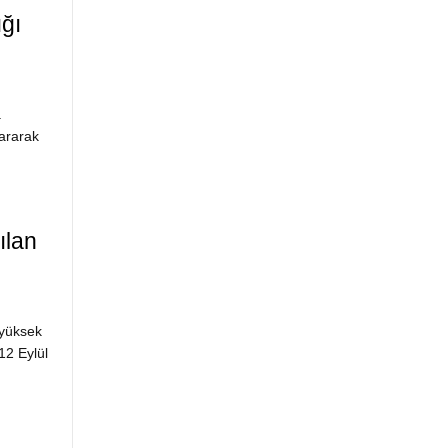
ığı
a
kararak
ılan
 yüksek
12 Eylül