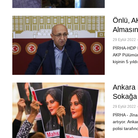
Önlü, A
Almasını
29 Eylül 2022 
PİRHA-HDP De
AKP Pülümür 
kişinin 5 yıl
Ankara K
Sokağa 
29 Eylül 2022 
PİRHA - Jîna
artıyor. Ank
polisi taraf