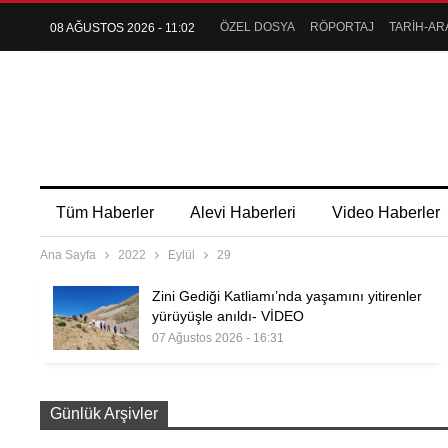
ÖZEL DOSYA
RÖPORTAJ
TARİH-AR
08 AĞUSTOS 2026 - 11:02
Tüm Haberler
Alevi Haberleri
Video Haberler
Ana Sayfa
2022
Eylül
29
Zini Gediği Katliamı’nda yaşamını yitirenler
yürüyüşle anıldı- VİDEO
07 Ağustos 2026 - 16:31
Günlük Arşivler