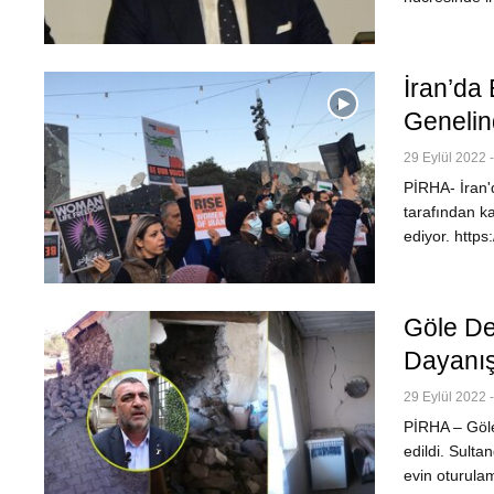
İran’da
Geneli
29 Eylül 2022 
PİRHA- İran'd
tarafından k
ediyor. https
Göle De
Dayanış
29 Eylül 2022 
PİRHA – Göle
edildi. Sult
evin oturula