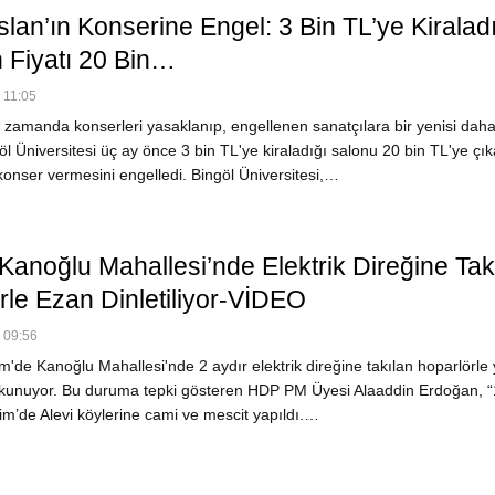
slan’ın Konserine Engel: 3 Bin TL’ye Kiralad
 Fiyatı 20 Bin…
 11:05
zamanda konserleri yasaklanıp, engellenen sanatçılara bir yenisi dah
öl Üniversitesi üç ay önce 3 bin TL'ye kiraladığı salonu 20 bin TL'ye çı
konser vermesini engelledi. Bingöl Üniversitesi,…
Kanoğlu Mahallesi’nde Elektrik Direğine Tak
rle Ezan Dinletiliyor-VİDEO
- 09:56
'de Kanoğlu Mahallesi'nde 2 aydır elektrik direğine takılan hoparlörle
kunuyor. Bu duruma tepki gösteren HDP PM Üyesi Alaaddin Erdoğan, “
im’de Alevi köylerine cami ve mescit yapıldı.…