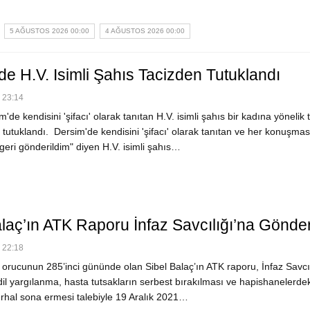
5 AĞUSTOS 2026 00:00
4 AĞUSTOS 2026 00:00
de H.V. Isimli Şahıs Tacizden Tutuklandı
- 23:14
de kendisini 'şifacı' olarak tanıtan H.V. isimli şahıs bir kadına yönelik 
tutuklandı. Dersim'de kendisini 'şifacı' olarak tanıtan ve her konuşmas
geri gönderildim" diyen H.V. isimli şahıs…
laç’ın ATK Raporu İnfaz Savcılığı’na Gönder
- 22:18
rucunun 285’inci gününde olan Sibel Balaç’ın ATK raporu, İnfaz Savcıl
dil yargılanma, hasta tutsakların serbest bırakılması ve hapishanelerde
derhal sona ermesi talebiyle 19 Aralık 2021…