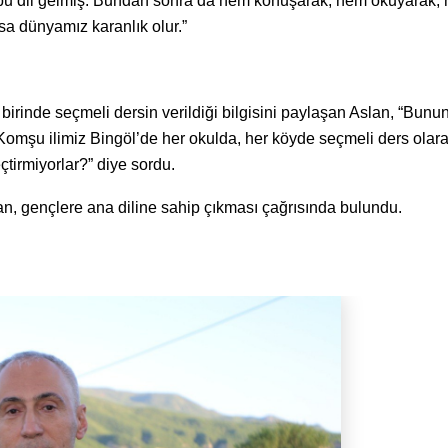
ğa bu dil gelmiş. Bundan sonra da hem konuşarak, hem okuyarak,
sa dünyamız karanlık olur.”
rinde seçmeli dersin verildiği bilgisini paylaşan Aslan, “Bunu
Komşu ilimiz Bingöl’de her okulda, her köyde seçmeli ders olar
tirmiyorlar?” diye sordu.
an, gençlere ana diline sahip çıkması çağrısında bulundu.