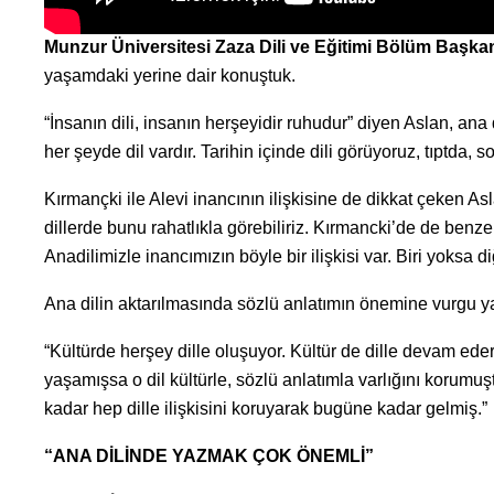
Munzur Üniversitesi Zaza Dili ve Eğitimi Bölüm Başkan
yaşamdaki yerine dair konuştuk.
“İnsanın dili, insanın herşeyidir ruhudur” diyen Aslan, ana d
her şeyde dil vardır. Tarihin içinde dili görüyoruz, tıptda,
Kırmançki ile Alevi inancının ilişkisine de dikkat çeken As
dillerde bunu rahatlıkla görebiliriz. Kırmancki’de de benze
Anadilimizle inancımızın böyle bir ilişkisi var. Biri yoksa d
Ana dilin aktarılmasında sözlü anlatımın önemine vurgu 
“Kültürde herşey dille oluşuyor. Kültür de dille devam e
yaşamışsa o dil kültürle, sözlü anlatımla varlığını korum
kadar hep dille ilişkisini koruyarak bugüne kadar gelmiş.”
“ANA DİLİNDE YAZMAK ÇOK ÖNEMLİ”