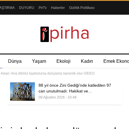
AŞTIRMA
DUYURU
PirTv
Haberler
Gizlilik Politikası
Dünya
Yaşam
Ekoloji
Kadın
Emek Ekon
s Aslan: Ana dilimiz kaybolursa dünyamız karanlık olur-VİDEO
88 yıl önce Zini Gediği’nde katledilen 97
can unutulmadı: Hakikat ve…
08 Ağustos 2026 - 10:48