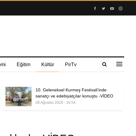
omi
Eğitim
Kültür
PirTv
10. Geleneksel Kurmeş Festivali’inde
sanatçı ve edebiyatçılar konuştu -VİDEO
08 Ağustos 2026 - 16:54