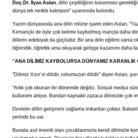
Doç.Dr. İlyas Aslan
, dilin çeşitiliğinin korunması gerektiğ
dünya tek renkle kalmasın” uyarısında bulundu.
Yazım dünyasında ana dilin rolüne işaret eden Aslan, “Yazı
Kırmançki de öyle çok kelime kaybolmuş inançta daha diri 
dillerin edebiyatı da güçlüdür. Bir ana dilin eğitimi varsa 
öğrendik, öğrettik ama okuyarak gelişşe kazanımı daha faz
“ANA DİLİMİZ KAYBOLURSA DÜNYAMIZ KARANLIK
“Dilimiz Xızır’ın dilidir, ruhumuzun dilidir” diyen Aslan, şunla
“Artık çok okunan bir dönemde değiliz. Sosyal medya sürec
kullanımı artıyor. Bundan kaynaklı zazaca dilimizde çok i
Devletin dillin gelişimini sağlama imkanları çoktur. Bakanlı
yerinde bu var.
Burada asıl önemli olan çocuklarımızla kendi dilimizle ko