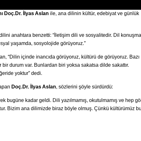
ı Doç.Dr. İlyas Aslan
ile, ana dilinin kültür, edebiyat ve günlük
ilini anahtara benzetti: “İletişim dili ve sosyalitedir. Dil konuşma
 sosyal yaşamda, sosyolojide görüyoruz.”
lan, “Dilin içinde inancıda görüyoruz, kültürü de görüyoruz. Bazı
r bir durum var. Bunlardan biri yoksa sakatsa dilde sakattır.
iğeride yoktur” dedi.
yapan
Doç.Dr. İlyas Aslan
, sözlerini şöyle sürdürdü:
derek bugüne kadar geldi. Dili yazılmamış, okutulmamış ve hep g
uştur. Bizim ana dilimizde biraz böyle olmuş. Çünkü kültürümüz 