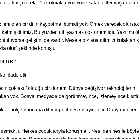
inin altını çizerek, “Yok olmakla yüz yüze kalan diller yaşatmalı k
lımı olan bir dilin kaybolma ihtimali yok. Örnek verecek olursak
kalmış dilimiz. Bu yüzden dili yazmak çok önemlidir. Yazılımı o
okutuluyorsa gelişimi de vardır. Mesela biz ana dilimizi kulaktan 
la olur” şeklinde konuştu.
 OLUR”
rı ifade etti:
in çok aktif olduğu bir dönem. Dünya değişiyor, teknolojilerin
mkan yok. Sosyal medyada da görünmeyince, izlemeyince kısıtlı k
klar bütçelerini ana dilin öğretilmesine ayırabilir. Dünyanın her
nuşmaktır. Herkes çocuklarıyla konuşmalı. Nesilden nesile böyle