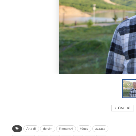
ÖNCEKI
Ana dil
dersim
Kırmancki
kürtçe
zazaca