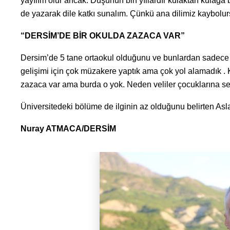
yayılım olur ancak. Düşünün bin yıllardır kulaktan kula
de yazarak dile katkı sunalım. Çünkü ana dilimiz kaybolur
“DERSİM’DE BİR OKULDA ZAZACA VAR”
Dersim’de 5 tane ortaokul olduğunu ve bunlardan sadece bi
gelişimi için çok müzakere yaptık ama çok yol alamadık . 
zazaca var ama burda o yok. Neden veliler çocuklarına seç
Üniversitedeki bölüme de ilginin az olduğunu belirten Asl
Nuray ATMACA/DERSİM