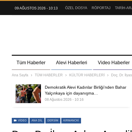
ÖZEL DOSYA
RÖPORTAJ
TARİH-AR
09 AĞUSTOS 2026 - 10:13
Tüm Haberler
Alevi Haberleri
Video Haberler
Ana Sayfa
TÜM HABERLER
KÜLTÜR HABERLERİ
Doç. Dr. İlya
Demokratik Alevi Kadınlar Birliği’nden Bahar
Yalçınkaya için dayanışma…
08 Ağustos 2026 - 10:16
VIDEO
ANA DIL
DERSIM
KIRMANCKI