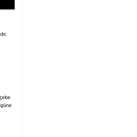
dır.
öçebe
bugüne