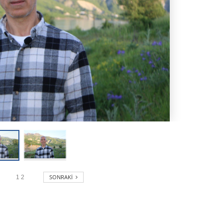
SONRAKI
1
2