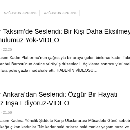
5 AĞUSTOS 2026 00:00
4 AĞUSTOS 2026 00:00
r Taksim’de Seslendi: Bir Kişi Daha Eksilme
ülümüz Yok-VİDEO
- 22:25
sım Kadın Platformu'nun çağrısıyla bir araya gelen binlerce kadın Tak
tanbul Barosu'nun önüne yürüyüş düzenledi. Açıklama sonrası yürüme
nlara polis gazla müdahale etti. HABERİN VİDEOSU…
r Ankara’dan Seslendi: Özgür Bir Hayatı
z Inşa Ediyoruz-VİDEO
- 21:56
asım Kadına Yönelik Şiddete Karşı Uluslararası Mücadele Günü sebeb
kağa çıkan kadınlar “Ne kadar saldırırlarsa saldırsınlar yaşamımıza ve