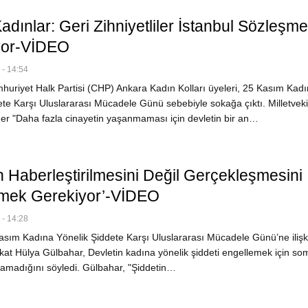
adınlar: Geri Zihniyetliler İstanbul Sözleşme
or-VİDEO
- 14:54
uriyet Halk Partisi (CHP) Ankara Kadın Kolları üyeleri, 25 Kasım Kad
te Karşı Uluslararası Mücadele Günü sebebiyle sokağa çıktı. Milletvekil
r "Daha fazla cinayetin yaşanmaması için devletin bir an…
n Haberleştirilmesini Değil Gerçekleşmesini
mek Gerekiyor’-VİDEO
- 14:28
sım Kadına Yönelik Şiddete Karşı Uluslararası Mücadele Günü’ne ilişk
at Hülya Gülbahar, Devletin kadına yönelik şiddeti engellemek için som
ulamadığını söyledi. Gülbahar, "Şiddetin…