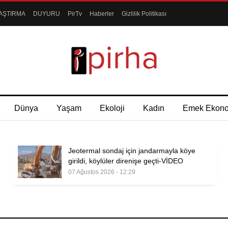
AŞTIRMA
DUYURU
PirTv
Haberler
Gizlilik Politikası
Dünya
Yaşam
Ekoloji
Kadın
Emek Ekon
Jeotermal sondaj için jandarmayla köye
girildi, köylüler direnişe geçti-VİDEO
07 Ağustos 2026 - 12:29