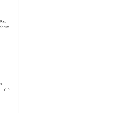
m Kadın
 Kasım
n
) Eyüp