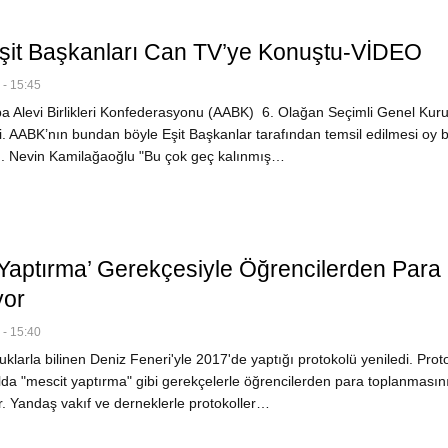
it Başkanları Can TV’ye Konuştu-VİDEO
- 15:45
 Alevi Birlikleri Konfederasyonu (AABK) 6. Olağan Seçimli Genel Kur
i. AABK’nın bundan böyle Eşit Başkanlar tarafından temsil edilmesi oy bi
ldı. Nevin Kamilağaoğlu "Bu çok geç kalınmış…
 Yaptırma’ Gerekçesiyle Öğrencilerden Para
yor
- 15:40
klarla bilinen Deniz Feneri'yle 2017'de yaptığı protokolü yeniledi. Proto
da "mescit yaptırma" gibi gerekçelerle öğrencilerden para toplanmasın
r. Yandaş vakıf ve derneklerle protokoller…