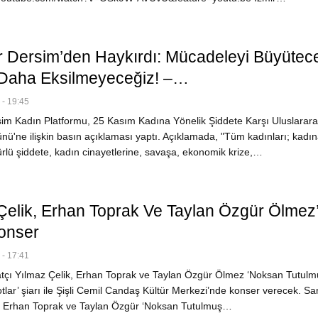
r Dersim’den Haykırdı: Mücadeleyi Büyütece
i Daha Eksilmeyeceğiz! –…
- 19:45
im Kadın Platformu, 25 Kasım Kadına Yönelik Şiddete Karşı Uluslarara
ü'ne ilişkin basın açıklaması yaptı. Açıklamada, "Tüm kadınları; kadı
ürlü şiddete, kadın cinayetlerine, savaşa, ekonomik krize,…
Çelik, Erhan Toprak Ve Taylan Özgür Ölmez
onser
- 17:41
çı Yılmaz Çelik, Erhan Toprak ve Taylan Özgür Ölmez ‘Noksan Tutulm
lar’ şiarı ile Şişli Cemil Candaş Kültür Merkezi’nde konser verecek. Sa
, Erhan Toprak ve Taylan Özgür ‘Noksan Tutulmuş…