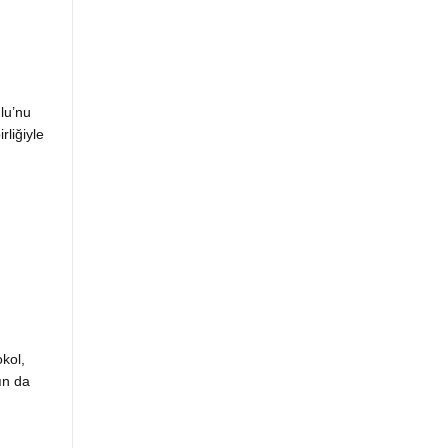
ulu’nu
rliğiyle
kol,
ın da