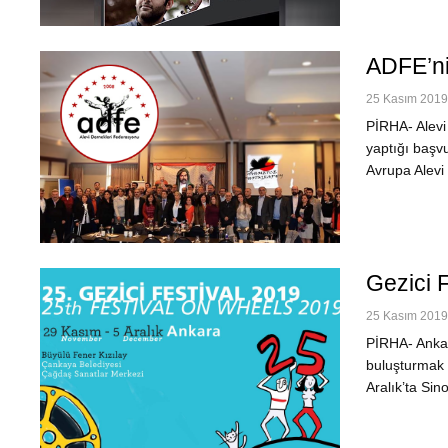
ADFE’nin
25 Kasım 2019 
PİRHA- Alevi
yaptığı başv
Avrupa Alevi
Gezici F
25 Kasım 2019 
PİRHA- Ankara
buluşturmak ü
Aralık’ta Si