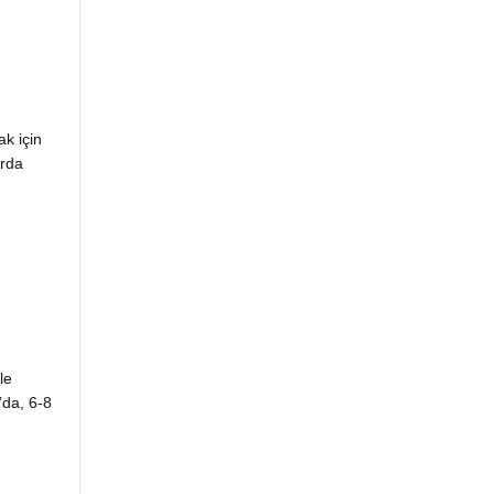
k için
arda
le
’da, 6-8