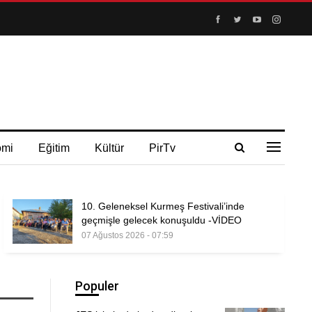
omi
Eğitim
Kültür
PirTv
10. Geleneksel Kurmeş Festivali’inde
geçmişle gelecek konuşuldu -VİDEO
07 Ağustos 2026 - 07:59
Populer