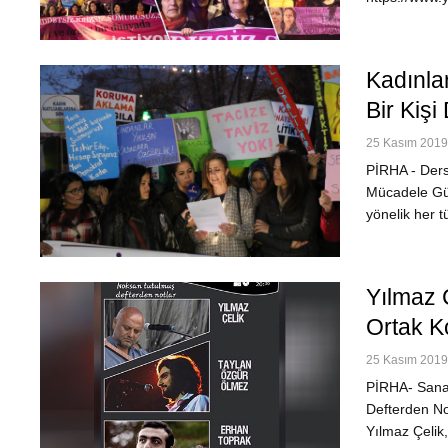
Kadınla
Bir Kiş
25 Kasım 2019 
PİRHA - Ders
Mücadele Gün
yönelik her t
Yılmaz 
Ortak K
25 Kasım 2019 
PİRHA- Sanat
Defterden Not
Yılmaz Çelik