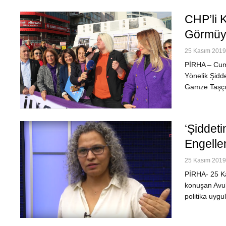
CHP’li K
Görmüy
25 Kasım 2019 
PİRHA – Cumh
Yönelik Şidde
Gamze Taşçıe
‘Şiddeti
Engelle
25 Kasım 2019 
PİRHA- 25 Ka
konuşan Avuk
politika uyg