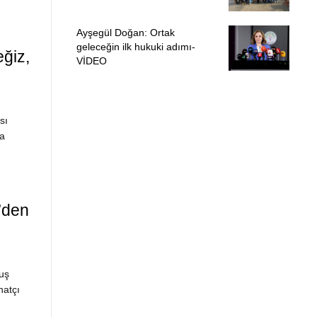
Ayşegül Doğan: Ortak
geleceğin ilk hukuki adımı-
ğiz,
VİDEO
sı
na
’den
uş
natçı