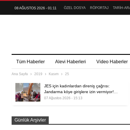
ÖZEL DOSYA
RÖPORTAJ
TARİH-AR
08 AĞUSTOS 2026 - 01:11
Tüm Haberler
Alevi Haberleri
Video Haberler
Ana Sayfa
2019
Kasım
25
JES için kadınlardan direniş çağrısı:
Jandarma köye girişlere izin vermiyor!…
07 Ağustos 2026 - 15:13
Günlük Arşivler