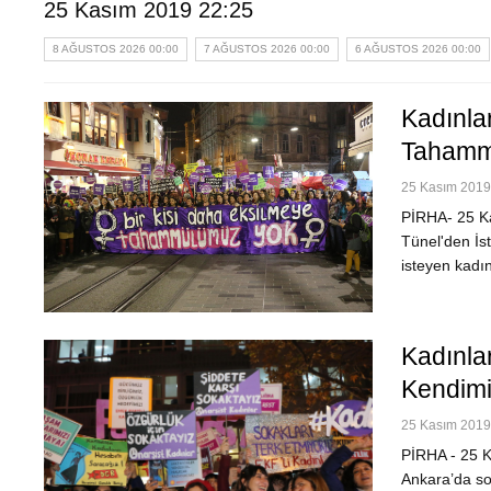
25 Kasım 2019 22:25
8 AĞUSTOS 2026 00:00
7 AĞUSTOS 2026 00:00
6 AĞUSTOS 2026 00:00
Kadınla
Tahamm
25 Kasım 2019 
PİRHA- 25 Ka
Tünel'den İs
isteyen kadı
Kadınla
Kendimi
25 Kasım 2019 
PİRHA - 25 K
Ankara’da so