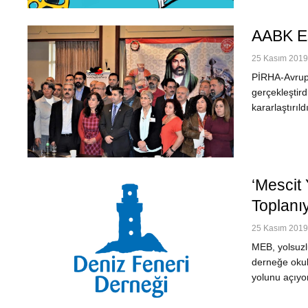
AABK Eş
25 Kasım 2019 
PİRHA-Avrupa
gerçekleştird
kararlaştırı
‘Mescit
Toplanı
25 Kasım 2019 
MEB, yolsuzlu
derneğe okul
yolunu açıyo