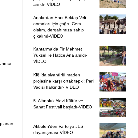
anıldı- VİDEO
Analardan Hacı Bektaş Veli
anmaları için çağrı: Cem
olalım, dergahımıza sahip
çıkalım!-VİDEO
Kantarma’da Pir Mehmet
Yüksel ile Hatice Ana anıldı-
VİDEO
vrimci
Kiğı’da siyanürlü maden
projesine karşı ortak tepki: Peri
Vadisi halkındır- VİDEO
5. Altınoluk Alevi Kültür ve
Sanat Festivali başladı-VİDEO
oplanan
Akbelen’den Varto’ya JES
dayanışması-VİDEO