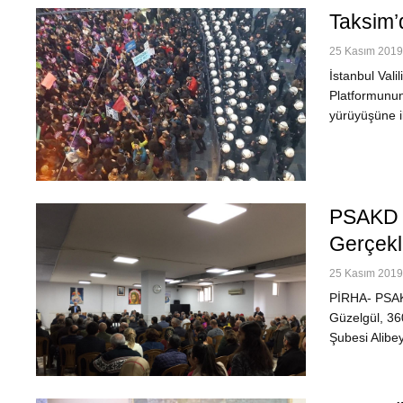
Taksim’
25 Kasım 2019 
İstanbul Vali
Platformunun 
yürüyüşüne i
PSAKD E
Gerçekle
25 Kasım 2019 
PİRHA- PSAK
Güzelgül, 36
Şubesi Alibe