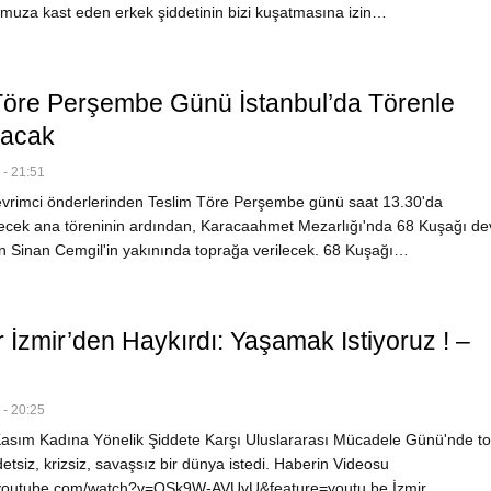
uza kast eden erkek şiddetinin bizi kuşatmasına izin…
Töre Perşembe Günü İstanbul’da Törenle
nacak
- 21:51
vrimci önderlerinden Teslim Töre Perşembe günü saat 13.30'da
ilecek ana töreninin ardından, Karacaahmet Mezarlığı'nda 68 Kuşağı de
n Sinan Cemgil'in yakınında toprağa verilecek. 68 Kuşağı…
 İzmir’den Haykırdı: Yaşamak Istiyoruz ! –
- 20:25
asım Kadına Yönelik Şiddete Karşı Uluslararası Mücadele Günü'nde t
detsiz, krizsiz, savaşsız bir dünya istedi. Haberin Videosu
.youtube.com/watch?v=OSk9W-AVUvU&feature=youtu.be İzmir…