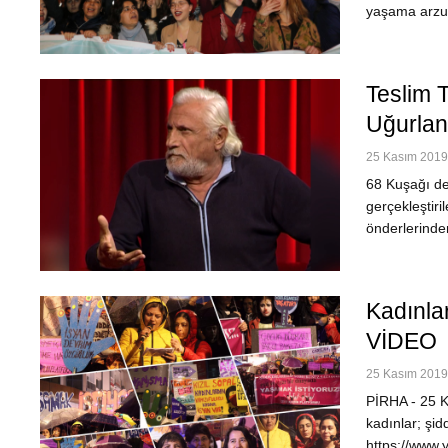
yaşama arzum
Teslim 
Uğurla
25 Kasım 2019 
68 Kuşağı de
gerçekleştir
önderlerinde
Kadınlar
VİDEO
25 Kasım 2019 
PİRHA - 25 K
kadınlar; şid
https://www