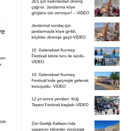
JES için kadınlardan direniş
çağrısı: Jandarma köye
girişlere izin vermiyor! – VİDEO
Jeotermal sondaj için
ye
jandarmayla köye girildi,
köylüler direnişe geçti-VİDEO
10. Geleneksel Kurmeş
Festivali tekne turu ile sürdü-
sim
VİDEO
k
10. Geleneksel Kurmeş
Festivali’inde geçmişle gelecek
konuşuldu -VİDEO
12 yıl sonra yeniden: Koğ
Tepesi Festivali başladı-VİDEO
iyle
Zini Gediği Katliamı’nda
yaşamını yitirenler yürüyüşle