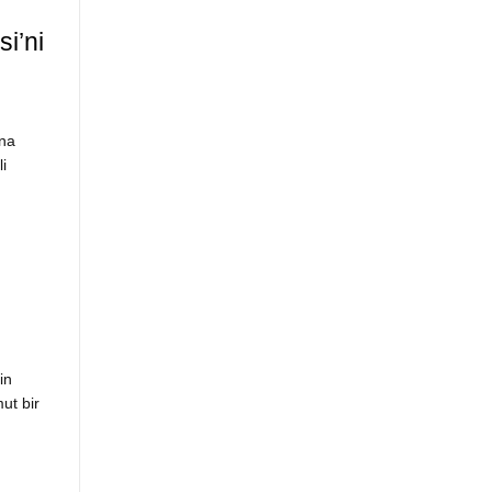
si’ni
ına
i
in
ut bir