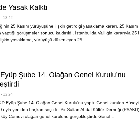
de Yasak Kalktı
- 13:42
liğinin 25 Kasım yürüyüşüne ilişkin getirdiği yasaklama kararı, 25 Kası
yaptığı görüşmeler sonucu kaldırıldı. İstanbul'da Valiliğin kararıyla 25
lişkin yasaklama, yürüyüşü düzenleyen 25…
yüp Şube 14. Olağan Genel Kurulu’nu
ştirdi
- 12:24
D Eyüp Şube 14. Olağan Genel Kurulu'nu yaptı. Genel kurulda Hüseyi
0 oyla yeniden başkan seçildi. Pir Sultan Abdal Kültür Derneği (PSAKD
yköy Cemevi olağan genel kurulunu gerçekleştirdi. Genel…