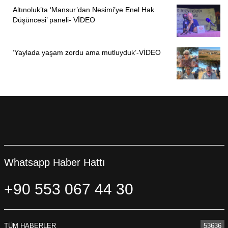
Altınoluk’ta ‘Mansur’dan Nesimi’ye Enel Hak
Düşüncesi’ paneli- VİDEO
‘Yaylada yaşam zordu ama mutluyduk’-VİDEO
Whatsapp Haber Hattı
+90 553 067 44 30
TÜM HABERLER
53636