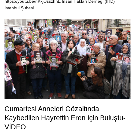
https://youtu.be/nKkjOsszhhE İnsan Hakları Derneği (İHD)
İstanbul Şubesi…
Cumartesi Anneleri Gözaltında
Kaybedilen Hayrettin Eren Için Buluştu-
VİDEO