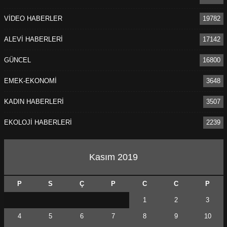
VİDEO HABERLER
19782
ALEVİ HABERLERİ
17142
GÜNCEL
16800
EMEK-EKONOMİ
3648
KADIN HABERLERİ
3507
EKOLOJİ HABERLERİ
2239
Kasım 2019
P
S
Ç
P
C
C
P
1
2
3
4
5
6
7
8
9
10