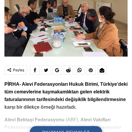
Paylaş
PİRHA- Alevi Federasyonları Hukuk Birimi, Türkiye’deki
tüm cemevlerine kaymakamlıktan gelen elektrik
faturalarınının tarifesindeki değişiklik bilgilendirmesine
karşı bir dilekçe örneği hazırladı.
Alevi Bektaşi Federasyonu
(ABF),
Alevi Vakıfları
Federasyonu
(AVF) ile
Alevi Dernekleri Federasyonu