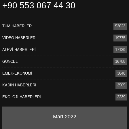
+90 553 067 44 30
TÜM HABERLER
53623
VİDEO HABERLER
19775
ALEVİ HABERLERİ
17139
GÜNCEL
16788
EMEK-EKONOMİ
3648
KADIN HABERLERİ
3505
EKOLOJİ HABERLERİ
2239
Mart 2022