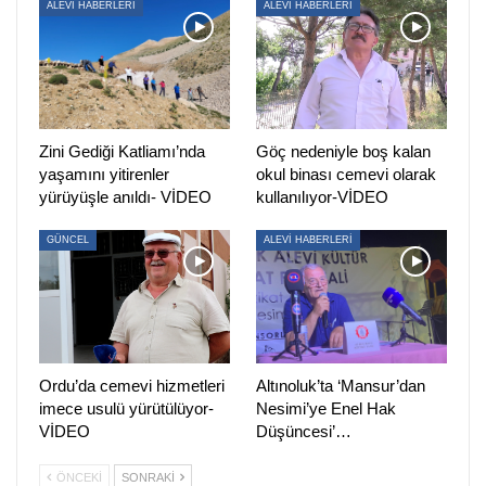
örneğini isteyebilecek.
ALEVİ HABERLERİ
ALEVİ HABERLERİ
İşte dilekçe örneği:
Zini Gediği Katliamı’nda
Göç nedeniyle boş kalan
yaşamını yitirenler
okul binası cemevi olarak
yürüyüşle anıldı- VİDEO
kullanılıyor-VİDEO
GÜNCEL
ALEVİ HABERLERİ
Ordu’da cemevi hizmetleri
Altınoluk’ta ‘Mansur’dan
imece usulü yürütülüyor-
Nesimi’ye Enel Hak
ÖNCEKI
SONRAKI
1
2
VİDEO
Düşüncesi’…
ÖNCEKI
SONRAKI