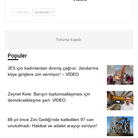
VARTO HALKI DAYANIŞMAYA ÇAĞIRIYOR
ÖNCEKI
SONRAKI
Projeye karşı çıkan vatandaşlar, JES’in yeraltı sularını
kirleteceği ve bölgedeki meraları kullanılamaz hale
getireceği konusunda uyarıda bulunuyor. Vartolu kadınlar,
Yoruma kapalı.
topraklarını terk etmemek ve temiz bir geleceği savunmak
için tüm kamuoyunu destek vermeye davet etti.
Populer
HABER MERKEZİ
JES için kadınlardan direniş çağrısı: Jandarma
köye girişlere izin vermiyor! – VİDEO
Zeynel Kete: Barışın toplumsallaşması için
demokratikleşme şart- VİDEO
88 yıl önce Zini Gediği’nde katledilen 97 can
unutulmadı: Hakikat ve adalet arayışı sürüyor!