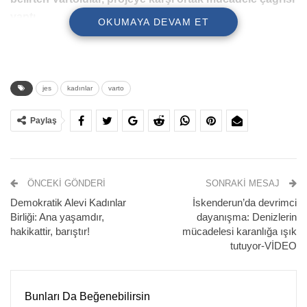
yaptı.
OKUMAYA DEVAM ET
jes
kadınlar
varto
Paylaş
ÖNCEKI GÖNDERI
SONRAKI MESAJ
Demokratik Alevi Kadınlar
İskenderun’da devrimci
“BU YAŞTAN SONRA BİZİ ŞEHRE MAHKUM
Birliği: Ana yaşamdır,
dayanışma: Denizlerin
ETMEYİN”
hakikattir, barıştır!
mücadelesi karanlığa ışık
tutuyor-VİDEO
Varto’da geçimini hayvancılıkla sağlayan Güler Yurdusev
Gedik, JES’in bölgedeki ekolojik dengeyi bozarak temel
geçim kaynaklarını yok edeceğini ifade etti. Gedik, yaşam
Bunları Da Beğenebilirsin