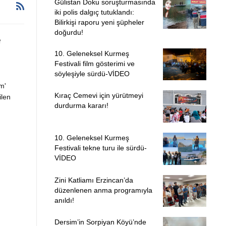
Gülistan Doku soruşturmasında
iki polis dalgıç tutuklandı:
Bilirkişi raporu yeni şüpheler
doğurdu!
e
10. Geleneksel Kurmeş
Festivali film gösterimi ve
söyleşiyle sürdü-VİDEO
m'
Kıraç Cemevi için yürütmeyi
ilen
durdurma kararı!
10. Geleneksel Kurmeş
Festivali tekne turu ile sürdü-
VİDEO
Zini Katliamı Erzincan’da
düzenlenen anma programıyla
anıldı!
Dersim’in Sorpiyan Köyü’nde