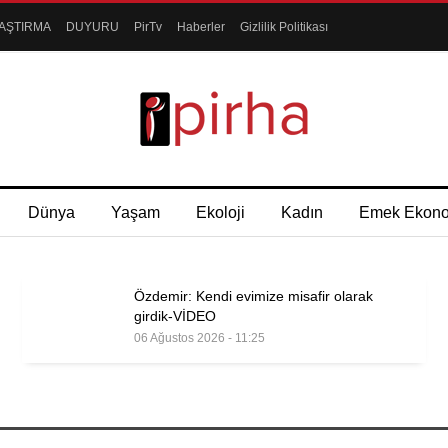
AŞTIRMA
DUYURU
PirTv
Haberler
Gizlilik Politikası
Dünya
Yaşam
Ekoloji
Kadın
Emek Ekon
Özdemir: Kendi evimize misafir olarak
girdik-VİDEO
06 Ağustos 2026 - 11:25