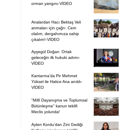
orman yangını-VİDEO
Analardan Hacı Bektaş Veli
anmaları için çağrı: Cem
olalım, dergahımıza sahip
çıkalım!-VİDEO
Ayşegül Doğan: Ortak
geleceğin ilk hukuki adımı-
VİDEO
Kantarma’da Pir Mehmet
Yüksel ile Hatice Ana anıldı-
VİDEO
“Millî Dayanışma ve Toplumsal
Bütünleşme” kanun teklifi
Meclis yolunda!
Ayten Kordu’dan Zini Gediği