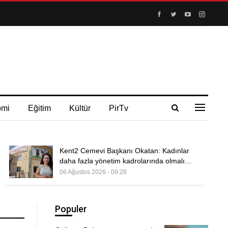
omi
Eğitim
Kültür
PirTv
Kent2 Cemevi Başkanı Okatan: Kadınlar
daha fazla yönetim kadrolarında olmalı…
06 Ağustos 2026 - 09:28
Populer