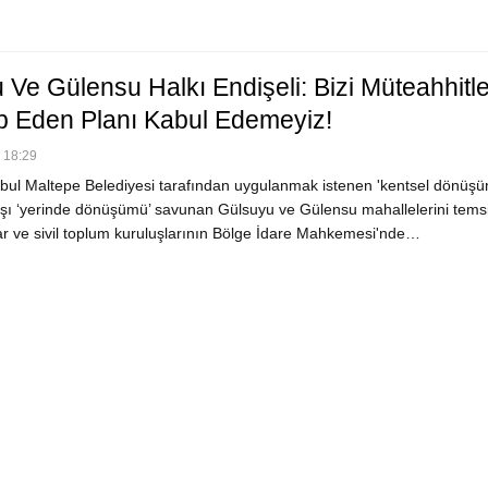
 Ve Gülensu Halkı Endişeli: Bizi Müteahhitl
 Eden Planı Kabul Edemeyiz!
 18:29
bul Maltepe Belediyesi tarafından uygulanmak istenen 'kentsel dönüşü
rşı ‘yerinde dönüşümü’ savunan Gülsuyu ve Gülensu mahallelerini tems
ar ve sivil toplum kuruluşlarının Bölge İdare Mahkemesi'nde…