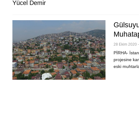
Yücel Demir
Gülsuyu
Muhatap
28 Ekim 2020 -
PİRHA- İstan
projesine ka
eski muhtarl