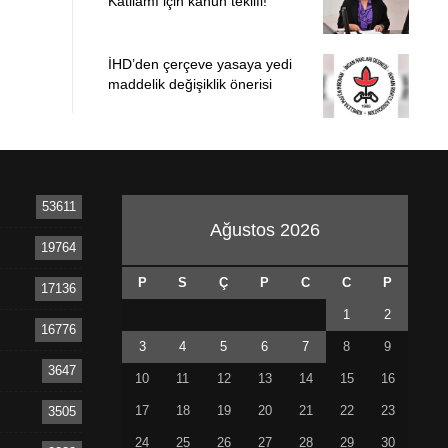
Katliamı için kanun teklifi!
İHD’den çerçeve yasaya yedi
maddelik değişiklik önerisi
53611
Ağustos 2026
19764
P
S
Ç
P
C
C
P
17136
1
2
16776
3
4
5
6
7
8
9
3647
10
11
12
13
14
15
16
17
18
19
20
21
22
23
3505
24
25
26
27
28
29
30