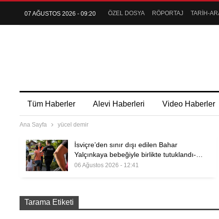
ÖZEL DOSYA
RÖPORTAJ
TARİH-AR
07 AĞUSTOS 2026 - 09:20
Tüm Haberler
Alevi Haberleri
Video Haberler
Ana Sayfa
yücel demir
İsviçre’den sınır dışı edilen Bahar
Yalçınkaya bebeğiyle birlikte tutuklandı-…
06 Ağustos 2026 - 12:41
Tarama Etiketi