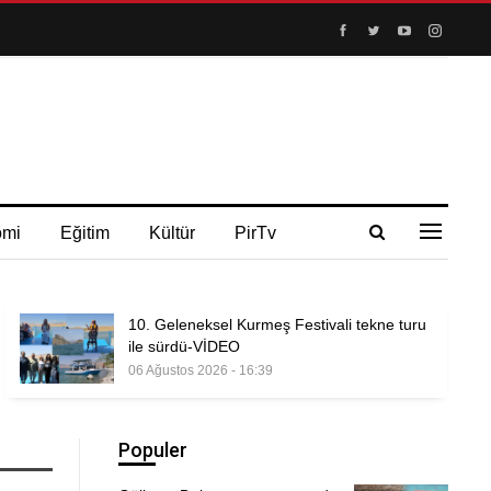
omi
Eğitim
Kültür
PirTv
10. Geleneksel Kurmeş Festivali tekne turu
ile sürdü-VİDEO
06 Ağustos 2026 - 16:39
Populer