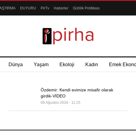
AŞTIRMA
DUYURU
PirTv
Haberler
Gizlilik Politikası
Dünya
Yaşam
Ekoloji
Kadın
Emek Ekon
Özdemir: Kendi evimize misafir olarak
girdik-VİDEO
06 Ağustos 2026 - 11:25