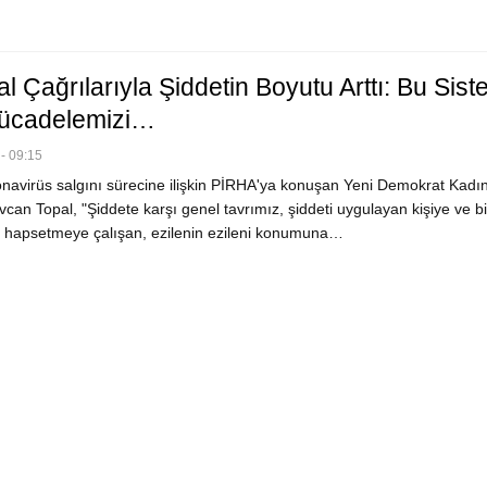
l Çağrılarıyla Şiddetin Boyutu Arttı: Bu Sis
Mücadelemizi…
- 09:15
navirüs salgını sürecine ilişkin PİRHA'ya konuşan Yeni Demokrat Kadı
vcan Topal, "Şiddete karşı genel tavrımız, şiddeti uygulayan kişiye ve b
e hapsetmeye çalışan, ezilenin ezileni konumuna…