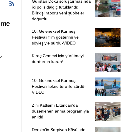
Gülistan Doku soruşturmasında
iki polis dalgıç tutuklandı:
Bilirkişi raporu yeni şüpheler
doğurdu!
teme
10. Geleneksel Kurmeş
Festivali film gösterimi ve
söyleşiyle sürdü-VİDEO
n
Kıraç Cemevi için yürütmeyi
iz
durdurma kararı!
10. Geleneksel Kurmeş
Festivali tekne turu ile sürdü-
VİDEO
Zini Katliamı Erzincan’da
düzenlenen anma programıyla
anıldı!
Dersim’in Sorpiyan Köyü’nde