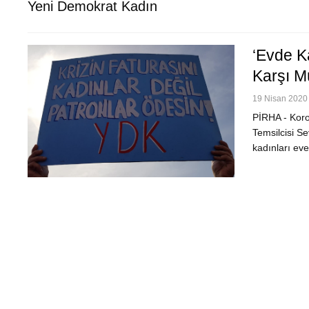
Yeni Demokrat Kadın
‘Evde Ka
Karşı 
19 Nisan 2020 
PİRHA - Koro
Temsilcisi Se
kadınları ev