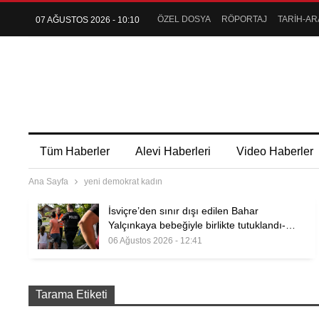
ÖZEL DOSYA
RÖPORTAJ
TARİH-AR
07 AĞUSTOS 2026 - 10:10
Tüm Haberler
Alevi Haberleri
Video Haberler
Ana Sayfa
yeni demokrat kadın
İsviçre’den sınır dışı edilen Bahar
Yalçınkaya bebeğiyle birlikte tutuklandı-…
06 Ağustos 2026 - 12:41
Tarama Etiketi