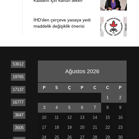
Katliamı için kanun teklifi!
İHD’den çerçeve yasaya yedi
maddelik değişiklik önerisi
53612
Ağustos 2026
19765
P
S
Ç
P
C
C
P
17137
1
2
16777
3
4
5
6
7
8
9
3647
10
11
12
13
14
15
16
17
18
19
20
21
22
23
3505
24
25
26
27
28
29
30