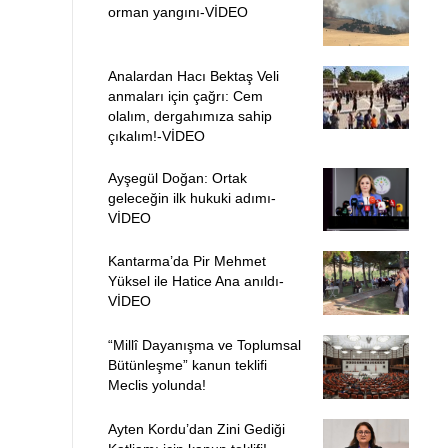
orman yangını-VİDEO
Analardan Hacı Bektaş Veli
anmaları için çağrı: Cem
olalım, dergahımıza sahip
çıkalım!-VİDEO
Ayşegül Doğan: Ortak
geleceğin ilk hukuki adımı-
VİDEO
Kantarma’da Pir Mehmet
Yüksel ile Hatice Ana anıldı-
VİDEO
“Millî Dayanışma ve Toplumsal
Bütünleşme” kanun teklifi
Meclis yolunda!
Ayten Kordu’dan Zini Gediği