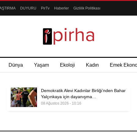
AŞTIRMA
DUYURU
PirTv
Haberler
Gizlilik Politikası
Dünya
Yaşam
Ekoloji
Kadın
Emek Ekon
Demokratik Alevi Kadınlar Birliği’nden Bahar
Yalçınkaya için dayanışma…
08 Ağustos 2026 - 10:16