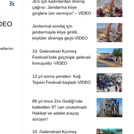
JES için kadınlardan direniş
çağrısı: Jandarma köye
girişlere izin vermiyor! – VİDEO
İDEO
Jeotermal sondaj için
jandarmayla köye girildi,
köylüler direnişe geçti-VİDEO
etlerini
10. Geleneksel Kurmeş
Festivali’inde geçmişle gelecek
konuşuldu -VİDEO
12 yıl sonra yeniden: Koğ
Tepesi Festivali başladı-VİDEO
88 yıl önce Zini Gediği’nde
katledilen 97 can unutulmadı:
Hakikat ve adalet arayışı
sürüyor!
10. Geleneksel Kurmeş