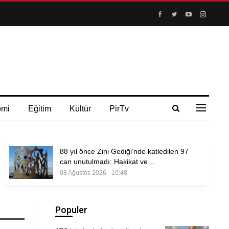
omi
Eğitim
Kültür
PirTv
88 yıl önce Zini Gediği’nde katledilen 97
can unutulmadı: Hakikat ve…
08 Ağustos 2026 - 10:48
Populer