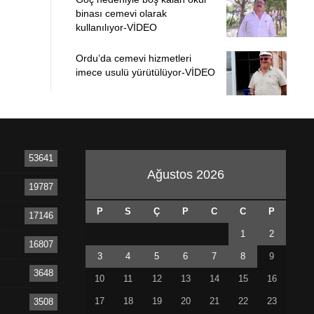
binası cemevi olarak
kullanılıyor-VİDEO
Ordu’da cemevi hizmetleri
imece usulü yürütülüyor-VİDEO
53641
Ağustos 2026
19787
P
S
Ç
P
C
C
P
17146
1
2
16807
3
4
5
6
7
8
9
3648
10
11
12
13
14
15
16
17
18
19
20
21
22
23
3508