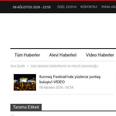
ÖZEL DOSYA
RÖPORTAJ
TARİH-AR
08 AĞUSTOS 2026 - 23:55
Tüm Haberler
Alevi Haberleri
Video Haberler
Ana Sayfa
özel okullara abdesthane ve mescit zorunluluğu
Kurmeş Festivali’nde yüzlerce yurttaş
buluştu!-VİDEO
08 Ağustos 2026 - 00:54
Tarama Etiketi