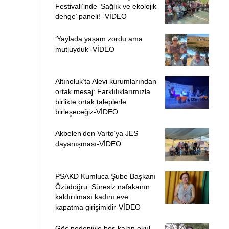
Festivali’inde ‘Sağlık ve ekolojik
denge’ paneli! -VİDEO
‘Yaylada yaşam zordu ama
mutluyduk’-VİDEO
Altınoluk’ta Alevi kurumlarından
ortak mesaj: Farklılıklarımızla
birlikte ortak taleplerle
birleşeceğiz-VİDEO
Akbelen’den Varto’ya JES
dayanışması-VİDEO
PSAKD Kumluca Şube Başkanı
Özüdoğru: Süresiz nafakanın
kaldırılması kadını eve
kapatma girişimidir-VİDEO
Göç nedeniyle boş kalan okul