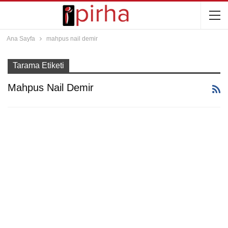
Ana Sayfa
mahpus nail demir
Tarama Etiketi
Mahpus Nail Demir