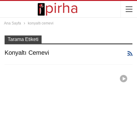
Ana Sayfa
konyaltı cemevi
Tarama Etiketi
Konyaltı Cemevi