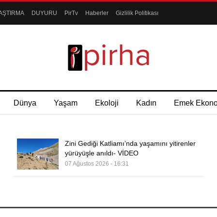
AŞTIRMA
DUYURU
PirTv
Haberler
Gizlilik Politikası
Dünya
Yaşam
Ekoloji
Kadın
Emek Ekon
Zini Gediği Katliamı’nda yaşamını yitirenler
yürüyüşle anıldı- VİDEO
07 Ağustos 2026 - 16:31