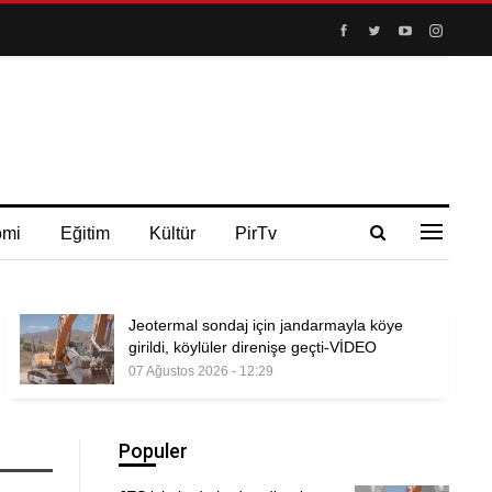
omi
Eğitim
Kültür
PirTv
Jeotermal sondaj için jandarmayla köye
girildi, köylüler direnişe geçti-VİDEO
07 Ağustos 2026 - 12:29
Populer