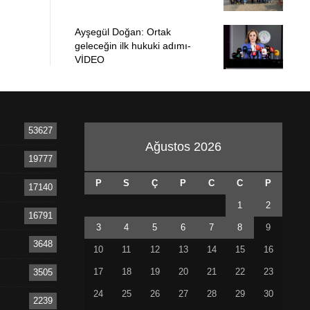
Ayşegül Doğan: Ortak
geleceğin ilk hukuki adımı-
VİDEO
53627
Ağustos 2026
19777
P
S
Ç
P
C
C
P
17140
1
2
16791
3
4
5
6
7
8
9
3648
10
11
12
13
14
15
16
17
18
19
20
21
22
23
3505
24
25
26
27
28
29
30
2239