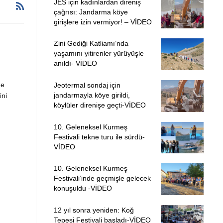
JES için kadınlardan direniş
çağrısı: Jandarma köye
girişlere izin vermiyor! – VİDEO
Zini Gediği Katliamı’nda
yaşamını yitirenler yürüyüşle
anıldı- VİDEO
de
Jeotermal sondaj için
jandarmayla köye girildi,
ini
köylüler direnişe geçti-VİDEO
10. Geleneksel Kurmeş
Festivali tekne turu ile sürdü-
VİDEO
10. Geleneksel Kurmeş
Festivali’inde geçmişle gelecek
konuşuldu -VİDEO
12 yıl sonra yeniden: Koğ
Tepesi Festivali başladı-VİDEO