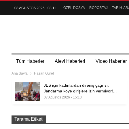
ÖZEL DOSYA
RÖPORTAJ
TARİH-AR
08 AĞUSTOS 2026 - 08:11
Tüm Haberler
Alevi Haberleri
Video Haberler
Ana Sayfa
Hasan Gürel
JES için kadınlardan direniş çağrısı:
Jandarma köye girişlere izin vermiyor!…
07 Ağustos 2026 - 15:13
Tarama Etiketi