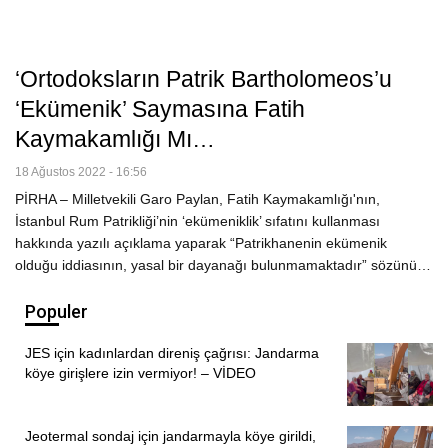
‘Ortodoksların Patrik Bartholomeos’u
‘Ekümenik’ Saymasına Fatih
Kaymakamlığı Mı…
18 Ağustos 2022 - 16:56
PİRHA – Milletvekili Garo Paylan, Fatih Kaymakamlığı'nın,
İstanbul Rum Patrikliği’nin ‘ekümeniklik’ sıfatını kullanması
hakkında yazılı açıklama yaparak “Patrikhanenin ekümenik
olduğu iddiasının, yasal bir dayanağı bulunmamaktadır” sözünü…
Populer
JES için kadınlardan direniş çağrısı: Jandarma
köye girişlere izin vermiyor! – VİDEO
Jeotermal sondaj için jandarmayla köye girildi,