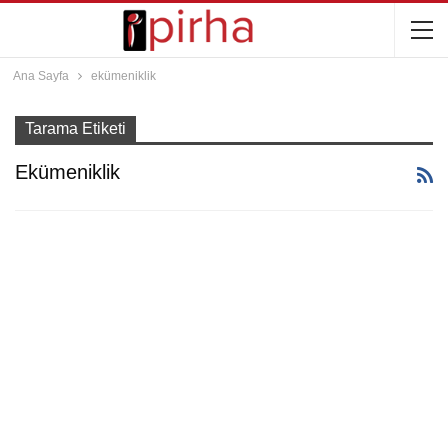
Ana Sayfa
ekümeniklik
Tarama Etiketi
Ekümeniklik