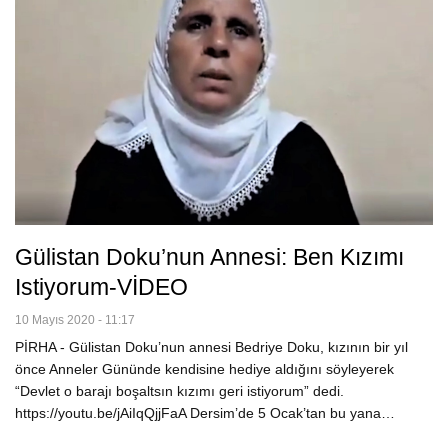
Gülistan Doku’nun Annesi: Ben Kızımı
Istiyorum-VİDEO
10 Mayıs 2020 - 11:17
PİRHA - Gülistan Doku’nun annesi Bedriye Doku, kızının bir yıl
önce Anneler Gününde kendisine hediye aldığını söyleyerek
“Devlet o barajı boşaltsın kızımı geri istiyorum” dedi.
https://youtu.be/jAiIqQjjFaA Dersim’de 5 Ocak’tan bu yana…