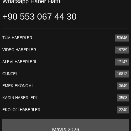
Whatsapp Haber Hattı
+90 553 067 44 30
TÜM HABERLER
53646
VİDEO HABERLER
19789
ALEVİ HABERLERİ
17147
GÜNCEL
16812
EMEK-EKONOMİ
3649
KADIN HABERLERİ
3508
EKOLOJİ HABERLERİ
2240
Mayıs 2026