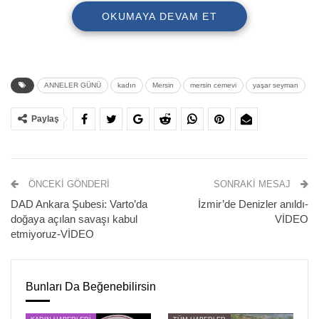
OKUMAYA DEVAM ET
ANNELER GÜNÜ
kadın
Mersin
mersin cemevi
yaşar seyman
Paylaş
ÖNCEKI GÖNDERI
SONRAKI MESAJ
Mersin Cemevi Kadın Komisyonu, Anneler Günü
DAD Ankara Şubesi: Varto’da
İzmir’de Denizler anıldı-
vesilesiyle etkinlik düzenledi. Etkinliğe Yazar Yaşar
doğaya açılan savaşı kabul
VİDEO
Seyman’ın yanı sıra komisyon üyeleri, sivil toplum
etmiyoruz-VİDEO
kuruluşlarının kadın temsilcileri ve çok sayıda kadın katıldı.
Etkinlik çerağın uyandırılmasıyla başlarken, etkinliğin açılış
Bunları Da Beğenebilirsin
konuşmasını yapan Mersin Cemevi Kadın Komisyon Üyesi
Aysel Kılavuz
, “Yaşamda doğumdan ölüme kadar hiç