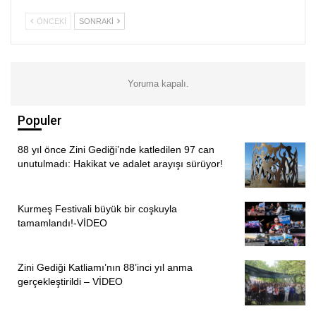
duymamız gereken, güvenliğimizi sağlaması gereken
kurumlar bir genç kızı yok etmişler. Ama onun mücadelesini
ÖNCEKI
SONRAKI
kız kardeşi ve annesi gün ışığına çıkardı.
Yani mücadele edeceğiz. Mücadeleden vazgeçmeyeceğiz.
Sizde kendinize güvenin. Mücadele edin.”
Yoruma kapalı.
Etkinlikte Ezgi Boz ve Elif Gazeloğlu deyişler okurken,
Populer
çalınan ezgiler eşliğinde halaylar çekildi.
88 yıl önce Zini Gediği’nde katledilen 97 can
PİRHA/ MERSİN
unutulmadı: Hakikat ve adalet arayışı sürüyor!
Kurmeş Festivali büyük bir coşkuyla
tamamlandı!-VİDEO
Zini Gediği Katliamı’nın 88’inci yıl anma
gerçekleştirildi – VİDEO