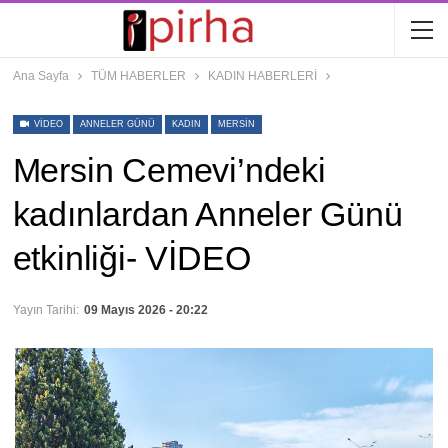
Ana Sayfa
TÜM HABERLER
KADIN HABERLERİ
VIDEO
ANNELER GÜNÜ
KADIN
MERSIN
Mersin Cemevi’ndeki
kadınlardan Anneler Günü
etkinliği- VİDEO
Yayın Tarihi:
09 Mayıs 2026 - 20:22