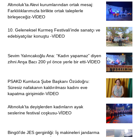
Altınoluk’ta Alevi kurumlarından ortak mesaj:
Farklılıklarımızla birlikte ortak taleplerle
birleşeceğiz-VİDEO
10. Geleneksel Kurmeş Festivali’inde sanatçı ve
ÖNCEKI
SONRAKI
1
14
edebiyatçılar konuştu -VİDEO
Sevim Yalıncakoğlu Ana: “Kadın yapamaz” diyen
zihni Anşa Bacı 200 yıl önce yerle bir etti-VİDEO
PSAKD Kumluca Şube Başkanı Özüdoğru:
Süresiz nafakanın kaldırılması kadını eve
kapatma girişimidir-VİDEO
Altınoluk’ta deyişlerden kadınların ayak
seslerine festival coşkusu-VİDEO
Bingöl’de JES gerginliği: İş makineleri jandarma