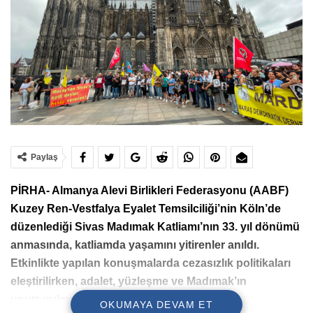
Paylaş
PİRHA- Almanya Alevi Birlikleri Federasyonu (AABF)
Kuzey Ren-Vestfalya Eyalet Temsilciliği’nin Köln’de
düzenlediği Sivas Madımak Katliamı’nın 33. yıl dönümü
anmasında, katliamda yaşamını yitirenler anıldı.
Etkinlikte yapılan konuşmalarda cezasızlık politikaları
eleştirilirken, adalet, yüzleşme ve Madımak’ın
unutturulmaması çağrısı öne çıktı.
OKUMAYA DEVAM ET