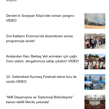
VİDEO
Sekreteri
Ufuk Çakır
ise, anmanın yalnızca yas tutmak için
değil, adalet talebini dile getirmek için gerçekleştirildiğini
Dersim’in Sorpiyan Köyü’nde orman yangını-
söyledi.
VİDEO
Katliamın unutulmasına izin vermeyeceklerini vurgulayan
Çakır, Madımak’ın ne münferit bir olay ne de bir tesadüf
Zini Katliamı Erzincan’da düzenlenen anma
olduğunu belirterek, bunun Alevilere yönelik uzun yıllara
programıyla anıldı!
yayılan saldırılar zincirinin bir parçası olduğunu ifade etti.
Analardan Hacı Bektaş Veli anmaları için çağrı:
Madımak Katliamı’nın sıradan bir olay gibi gösterilmesine
Cem olalım, dergahımıza sahip çıkalım!-VİDEO
karşı çıktıklarını dile getiren Çakır, katliamın faillerinin
korunmasına ve cezasızlık politikalarına tepki gösterdi.
10. Geleneksel Kurmeş Festivali tekne turu ile
“ALMANYA FAİLLER İÇİN SIĞINAK OLMAMALI”
sürdü-VİDEO
Konuşmasında Almanya’da yaşadığı belirtilen Madımak
“Millî Dayanışma ve Toplumsal Bütünleşme”
hükümlülerine de değinen Çakır, bu konunun artık Alman
kanun teklifi Meclis yolunda!
kamuoyunun ve siyasetinin gündeminde olduğunu ifade