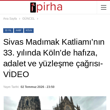
Ana Sayfa
GÜNCEL
33 YIL
AABF
KÖLN
Sivas Madımak Katliamı’nın
33. yılında Köln’de hafıza,
adalet ve yüzleşme çağrısı-
VİDEO
Yayın Tarihi:
02 Temmuz 2026 - 23:50