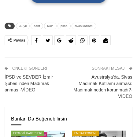
33 yıl
aabf
Köln
pirha
sivas katliamı
Paylaş
ÖNCEKI GÖNDERI
SONRAKI MESAJ
İPSD ve SEVDER İzmir
Avustralya’da, Sivas
Şubesi’nden Madımak
Madımak Katliamı anması:
anması-VİDEO
Madımak neden korunmadı?-
Sivas Madımak Katliamı’nın 33. yıl dönümü dolayısıyla
VİDEO
Almanya Alevi Birlikleri Federasyonu (AABF) Kuzey Ren-
Vestfalya Eyalet Temsilciliği tarafından Köln’de anma
etkinliği düzenlendi.
Bunları Da Beğenebilirsin
Köln Katedrali (Dom) önündeki Roncalliplatz’ta
EKOLOJİ HABERLERİ
EMEK-EKONOMİ