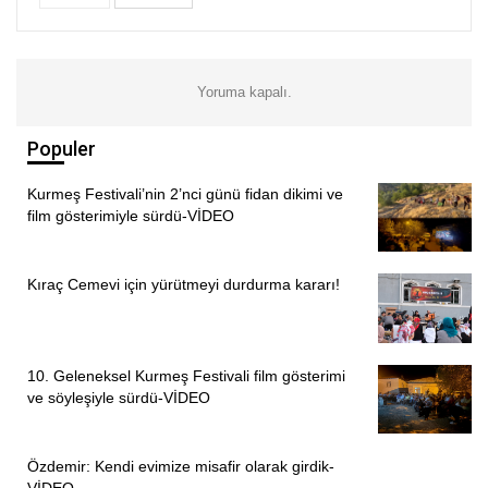
gerçekleştirilmiş bir katliam olduğunu ifade etti. Katliamda
yalnızca insanların değil, düşüncenin, sanatın, şiirin,
aydınların, ozanların ve insanlık değerlerinin hedef
Yoruma kapalı.
alındığını belirtti.
“UNUTMAK İHANETTİR, SUSMAK ORTAKLIKTIR”
Populer
İnsanlığa karşı işlenen suçlarda zamanaşımının kabul
Kurmeş Festivali’nin 2’nci günü fidan dikimi ve
film gösterimiyle sürdü-VİDEO
edilemeyeceğini vurgulayan Kutlu, Madımak’ın
unutturulmasına yönelik her girişime karşı duracaklarını
söyledi. “Unutmak ihanettir, susmak ortaklıktır, hatırlamak
Kıraç Cemevi için yürütmeyi durdurma kararı!
ise direniştir” diyen Kutlu, Madımak’ta yaşamını yitiren 33
canı anmanın tarihsel ve insani bir sorumluluk olduğunu
dile getirdi.
10. Geleneksel Kurmeş Festivali film gösterimi
ve söyleşiyle sürdü-VİDEO
“MADIMAK BİR OLAY DEĞİL, ALEVİLERİN ORTAK
YARASIDIR”
Özdemir: Kendi evimize misafir olarak girdik-
Almanya Alevi Birlikleri Federasyonu (AABF) Genel