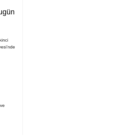
Bugün
inci
yesi’nde
 ve