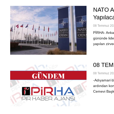
NATO An
Yapılac
08 Temmuz 202
PİRHA- Ankar
gününde lide
yapılan zirve
08 TE
08 Temmuz 202
-Adıyaman'da
ardından kon
Cemevi Başkan