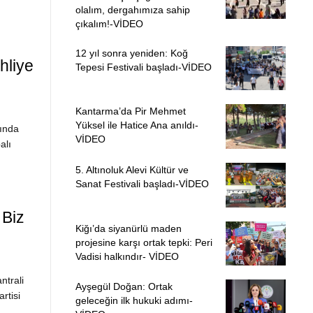
olalım, dergahımıza sahip
çıkalım!-VİDEO
12 yıl sonra yeniden: Koğ
hliye
Tepesi Festivali başladı-VİDEO
Kantarma’da Pir Mehmet
Yüksel ile Hatice Ana anıldı-
ında
VİDEO
alı
5. Altınoluk Alevi Kültür ve
Sanat Festivali başladı-VİDEO
 Biz
Kiğı’da siyanürlü maden
projesine karşı ortak tepki: Peri
Vadisi halkındır- VİDEO
ntrali
Ayşegül Doğan: Ortak
rtisi
geleceğin ilk hukuki adımı-