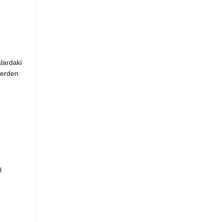
lardaki
lerden
l