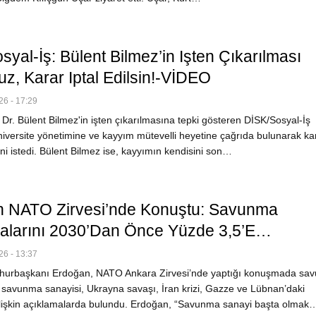
yal-İş: Bülent Bilmez’in Işten Çıkarılması
z, Karar Iptal Edilsin!-VİDEO
6 - 17:29
Dr. Bülent Bilmez'in işten çıkarılmasına tepki gösteren DİSK/Sosyal-İş
niversite yönetimine ve kayyım mütevelli heyetine çağrıda bulunarak ka
ini istedi. Bülent Bilmez ise, kayyımın kendisini son…
 NATO Zirvesi’nde Konuştu: Savunma
larını 2030’dan Önce Yüzde 3,5’e…
6 - 13:37
urbaşkanı Erdoğan, NATO Ankara Zirvesi’nde yaptığı konuşmada sa
 savunma sanayisi, Ukrayna savaşı, İran krizi, Gazze ve Lübnan’daki
ilişkin açıklamalarda bulundu. Erdoğan, “Savunma sanayi başta olmak