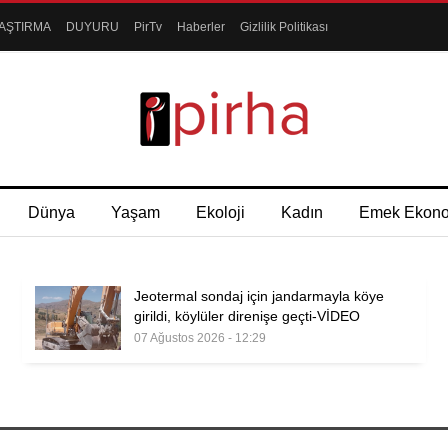
AŞTIRMA
DUYURU
PirTv
Haberler
Gizlilik Politikası
Dünya
Yaşam
Ekoloji
Kadın
Emek Ekon
Jeotermal sondaj için jandarmayla köye
girildi, köylüler direnişe geçti-VİDEO
07 Ağustos 2026 - 12:29