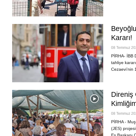
Beyoğlu
Kararı!
08 Temmuz 202
PİRHA- İBB D
tahliye karar
Cezaevi’nin
Direniş
Kimliği
08 Temmuz 202
PİRHA - Muş’
(JES) projes
Eş Başkanı Ç