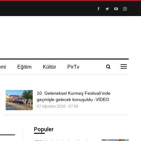
omi
Eğitim
Kültür
PirTv
10. Geleneksel Kurmeş Festivali’inde
geçmişle gelecek konuşuldu -VİDEO
07 Ağustos 2026 - 07:59
Populer