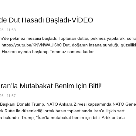
de Dut Hasadı Başladı-VİDEO
6 - 11:58
'de pekmez mesaisi başladı. Toplanan dutlar, pekmez yapılarak, sofra
k. https://youtu.be/KNVNWAUi6h0 Dut, doğanın insana sunduğu güzellik
na Haziran ayında başlanıp Temmuz sonuna kadar…
ran’la Mutabakat Benim Için Bitti!
6 - 11:57
Başkanı Donald Trump, NATO Ankara Zirvesi kapsamında NATO Gene
k Rutte ile düzenlediği ortak basın toplantısında İran'a ilişkin sert
 bulundu. Trump, "İran'la mutabakat benim için bitti. Artık onlarla…