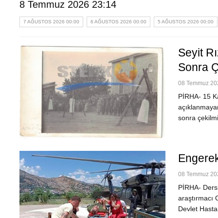
8 Temmuz 2026 23:14
7 AĞUSTOS 2026 00:00
6 AĞUSTOS 2026 00:00
5 AĞUSTOS 2026 00:00
Seyit R
Sonra Çe
08 Temmuz 202
PİRHA- 15 Ka
açıklanmayan 
sonra çekilmi
Engerek 
08 Temmuz 202
PİRHA- Dersi
araştırmacı C
Devlet Hasta