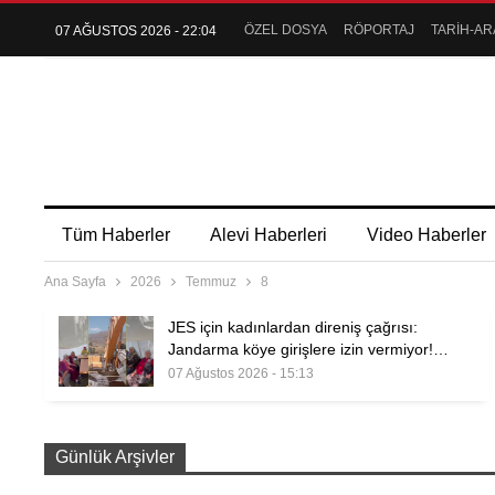
ÖZEL DOSYA
RÖPORTAJ
TARİH-AR
07 AĞUSTOS 2026 - 22:04
Tüm Haberler
Alevi Haberleri
Video Haberler
Ana Sayfa
2026
Temmuz
8
JES için kadınlardan direniş çağrısı:
Jandarma köye girişlere izin vermiyor!…
07 Ağustos 2026 - 15:13
Günlük Arşivler