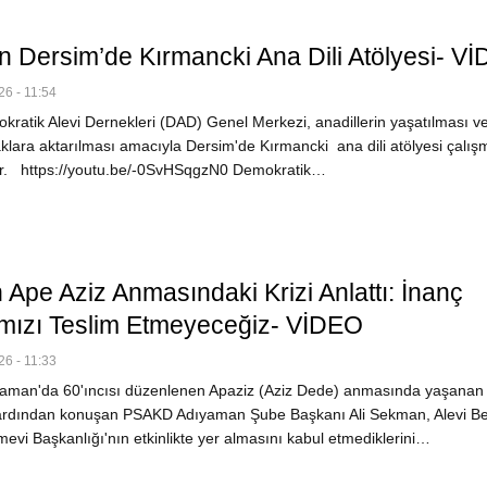
 Dersim’de Kırmancki Ana Dili Atölyesi- V
6 - 11:54
ratik Alevi Dernekleri (DAD) Genel Merkezi, anadillerin yaşatılması v
klara aktarılması amacıyla Dersim'de Kırmancki ana dili atölyesi çalış
r. https://youtu.be/-0SvHSqgzN0 Demokratik…
Ape Aziz Anmasındaki Krizi Anlattı: İnanç
ımızı Teslim Etmeyeceğiz- VİDEO
6 - 11:33
aman'da 60'ıncısı düzenlenen Apaziz (Aziz Dede) anmasında yaşanan
ardından konuşan PSAKD Adıyaman Şube Başkanı Ali Sekman, Alevi Be
evi Başkanlığı'nın etkinlikte yer almasını kabul etmediklerini…