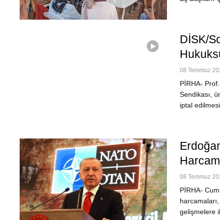
DİSK/Sos
Hukuksu
08 Temmuz 202
PİRHA- Prof. 
Sendikası, ü
iptal edilmes
Erdoğan
Harcama
08 Temmuz 202
PİRHA- Cumh
harcamaları,
gelişmelere 