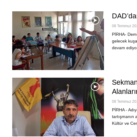
DAD’dan
08 Temmuz 202
PİRHA- Demok
gelecek kuşa
devam ediyo
Sekman 
Alanlar
08 Temmuz 202
PİRHA - Adıy
tartışmanın 
Kültür ve Cem