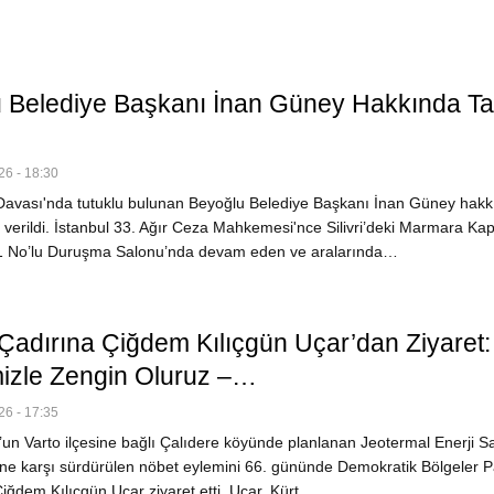
 Belediye Başkanı İnan Güney Hakkında Ta
6 - 18:30
avası'nda tutuklu bulunan Beyoğlu Belediye Başkanı İnan Güney hakk
ı verildi. İstanbul 33. Ağır Ceza Mahkemesi'nce Silivri’deki Marmara Kap
 1 No’lu Duruşma Salonu’nda devam eden ve aralarında…
 Çadırına Çiğdem Kılıçgün Uçar’dan Ziyaret:
mizle Zengin Oluruz –…
6 - 17:35
un Varto ilçesine bağlı Çalıdere köyünde planlanan Jeotermal Enerji Sa
ine karşı sürdürülen nöbet eylemini 66. gününde Demokratik Bölgeler Pa
iğdem Kılıçgün Uçar ziyaret etti. Uçar, Kürt…