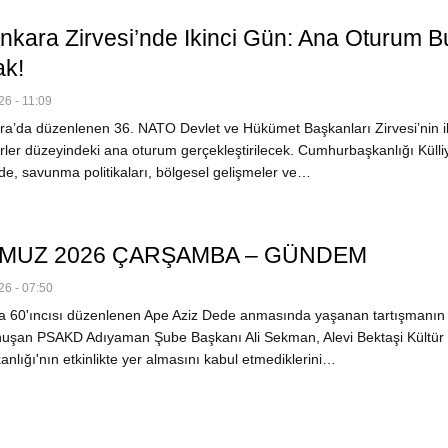
kara Zirvesi’nde Ikinci Gün: Ana Oturum 
ak!
6 - 11:09
a’da düzenlenen 36. NATO Devlet ve Hükümet Başkanları Zirvesi’nin ik
rler düzeyindeki ana oturum gerçekleştirilecek. Cumhurbaşkanlığı Külli
de, savunma politikaları, bölgesel gelişmeler ve…
MMUZ 2026 ÇARŞAMBA – GÜNDEM
6 - 07:50
 60'ıncısı düzenlenen Ape Aziz Dede anmasında yaşanan tartışmanın
uşan PSAKD Adıyaman Şube Başkanı Ali Sekman, Alevi Bektaşi Kültür
lığı'nın etkinlikte yer almasını kabul etmediklerini…