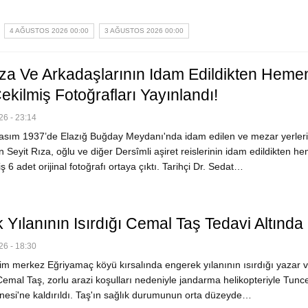
4 AĞUSTOS 2026 00:00
3 AĞUSTOS 2026 00:00
ıza Ve Arkadaşlarının Idam Edildikten Heme
kilmiş Fotoğrafları Yayınlandı!
6 - 23:14
sım 1937’de Elazığ Buğday Meydanı'nda idam edilen ve mezar yerleri
Seyit Rıza, oğlu ve diğer Dersîmli aşiret reislerinin idam edildikten h
ş 6 adet orijinal fotoğrafı ortaya çıktı. Tarihçi Dr. Sedat…
Yılanının Isırdığı Cemal Taş Tedavi Altında
6 - 18:30
m merkez Eğriyamaç köyü kırsalında engerek yılanının ısırdığı yazar 
emal Taş, zorlu arazi koşulları nedeniyle jandarma helikopteriyle Tunce
nesi'ne kaldırıldı. Taş'ın sağlık durumunun orta düzeyde…