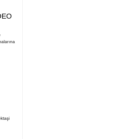
İDEO
e
malarına
ktaşi