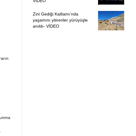
VİDEO
Zini Gediği Katliamı’nda
yaşamını yitirenler yürüyüşle
anıldı- VİDEO
rarın
vunma
…