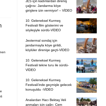
JES için kadınlardan direniş
çağrısı: Jandarma köye
girişlere izin vermiyor! – VİDEO
10. Geleneksel Kurmeş
n
Festivali film gösterimi ve
söyleşiyle sürdü-VİDEO
Jeotermal sondaj için
jandarmayla köye girildi,
köylüler direnişe geçti-VİDEO
emen
10. Geleneksel Kurmeş
Festivali tekne turu ile sürdü-
VİDEO
10. Geleneksel Kurmeş
Festivali’inde geçmişle gelecek
konuşuldu -VİDEO
ve
li
Analardan Hacı Bektaş Veli
anmaları için çağrı: Cem