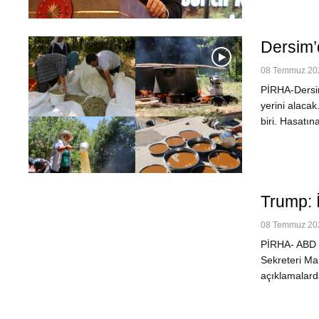
Dersim’
08 Temmuz 202
PİRHA-Dersim
yerini alaca
biri. Hasatı
Trump: İ
08 Temmuz 202
PİRHA- ABD 
Sekreteri Mar
açıklamalarda