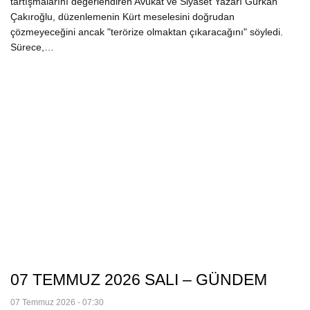
tartışmalarını değerlendiren Avukat ve Siyaset Yazarı Gürkan
Çakıroğlu, düzenlemenin Kürt meselesini doğrudan
çözmeyeceğini ancak "terörize olmaktan çıkaracağını" söyledi.
Sürece,…
07 TEMMUZ 2026 SALI – GÜNDEM
07 Temmuz 2026 - 07:30