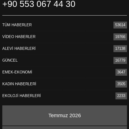
+90 553 067 44 30
TÜM HABERLER
53614
VİDEO HABERLER
19766
ALEVİ HABERLERİ
17138
GÜNCEL
16779
EMEK-EKONOMİ
3647
KADIN HABERLERİ
3505
EKOLOJİ HABERLERİ
2233
Temmuz 2026