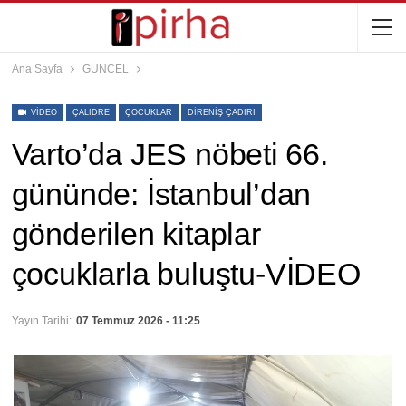
Ana Sayfa
GÜNCEL
VIDEO
ÇALIDRE
ÇOCUKLAR
DIRENIŞ ÇADIRI
Varto’da JES nöbeti 66.
gününde: İstanbul’dan
gönderilen kitaplar
çocuklarla buluştu-VİDEO
Yayın Tarihi:
07 Temmuz 2026 - 11:25