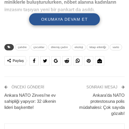
miniklerle buluşturulurken, nöbet alanına kadınların
imzasını taşıyan yeni bir pankart da asıldı.
OKUMAYA DEVAM ET
çalıdre
çocuklar
direniş çadırı
ekoloji
kitap etkinlği
varto
Paylaş
ÖNCEKI GÖNDERI
SONRAKI MESAJ
Muş’un Varto ilçesine bağlı Çalıdere köyünde, ABD
Ankara NATO Zirvesi’ne ev
Ankara’da NATO
merkezli IGNIS H2 Enerji Üretim A.Ş. tarafından yapılması
sahipliği yapıyor: 32 ülkenin
protestosuna polis
planlanan Jeotermal Enerji Santrali (JES) projesine karşı
lideri başkentte!
müdahalesi: Çok sayıda
başlatılan nöbet eylemi 66. gününde devam ediyor.
gözaltı!
Nöbet alanında kurulan direniş çadırına bugün, “Hepimizin