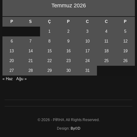
Temmuz 2026
P
S
Ç
P
C
C
P
1
2
3
4
5
6
7
8
9
10
11
12
13
14
15
16
17
18
19
20
21
22
23
24
25
26
27
28
29
30
31
« Haz
Ağu »
© 2026 - PİRHA. All Rights Reserved.
Design:
By©D