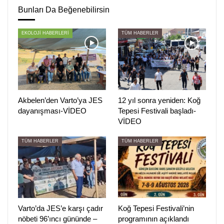
bir anası vardır. O da toprak anadır. Varto’da topraklarımıza
Bunları Da Beğenebilirsin
dokundurtmayacağız. Vartolu kadınlar bu talanı reddediyor”
yazılı pankart asıldı.
EKOLOJİ HABERLERİ
TÜM HABERLER
Direniş çadırında dayanışma etkinlikleri de sürüyor.
İstanbul’dan gönderilen çocuk kitapları, nöbet alanında bir
araya gelen çocuklara dağıtıldı. Kitapların yanı sıra
çocuklara çeşitli küçük hediyeler de verildi.
Akbelen’den Varto’ya JES
12 yıl sonra yeniden: Koğ
dayanışması-VİDEO
Tepesi Festivali başladı-
Kitaplarına kavuşmanın sevincini yaşayan çocuklar, şiirler
VİDEO
okuyup birlikte vakit geçirerek renkli anlar yaşadı.
TÜM HABERLER
TÜM HABERLER
Öte yandan, JES projesine karşı sürdürülen direniş
kapsamında nöbeti bugün Haşhaş Köyü sakinleri devraldı.
PİRHA/VARTO
Varto’da JES’e karşı çadır
Koğ Tepesi Festivali’nin
nöbeti 96’ıncı gününde –
programının açıklandı