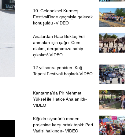
10. Geleneksel Kurmeş
Festivali’inde geçmişle gelecek
konuşuldu -VİDEO
Analardan Hacı Bektaş Veli
anmaları için çağrı: Cem
olalım, dergahımıza sahip
çıkalım!-VİDEO
12 yıl sonra yeniden: Koğ
Tepesi Festivali başladı-VİDEO
Kantarma’da Pir Mehmet
Yüksel ile Hatice Ana anıldı-
VİDEO
Kiğı’da siyanürlü maden
projesine karşı ortak tepki: Peri
Vadisi halkındır- VİDEO