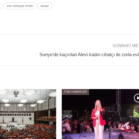
sırrı süreyya önder
taziye
SONRAKI M
Suriye’de kaçırılan Alevi kadın cihatçı ile zorla evl
TÜM HABERLER