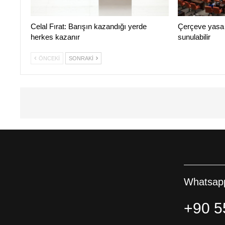
Celal Fırat: Barışın kazandığı yerde
Çerçeve yasa t
herkes kazanır
sunulabilir
ÖNCEKI
SONRAKI
Whatsapp
+90 5