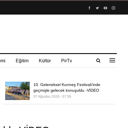
omi
Eğitim
Kültür
PirTv
10. Geleneksel Kurmeş Festivali’inde
geçmişle gelecek konuşuldu -VİDEO
07 Ağustos 2026 - 07:59