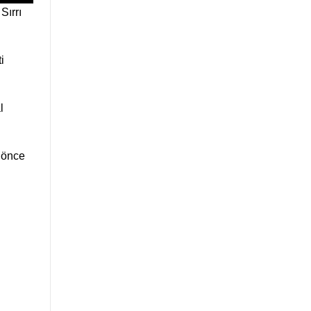
Sırrı
i
l
a önce