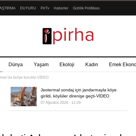
AŞTIRMA
DUYURU
PirTv
Haberler
Gizlilik Politikası
Dünya
Yaşam
Ekoloji
Kadın
Emek Ekon
aman’da taziye kuruldu-VİDEO
Jeotermal sondaj için jandarmayla köye
girildi, köylüler direnişe geçti-VİDEO
07 Ağustos 2026 - 12:29