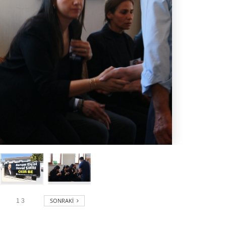
SONRAKI
1
3