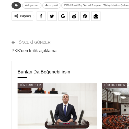
Adıyaman
dem parti
DEM Parti Eş Genel Başkanı Tülay Hatimoğulları
Paylaş
ÖNCEKI GÖNDERI
PKK’den kritik açıklama!
Bunları Da Beğenebilirsin
TÜM HABERLER
TÜM HABERLER