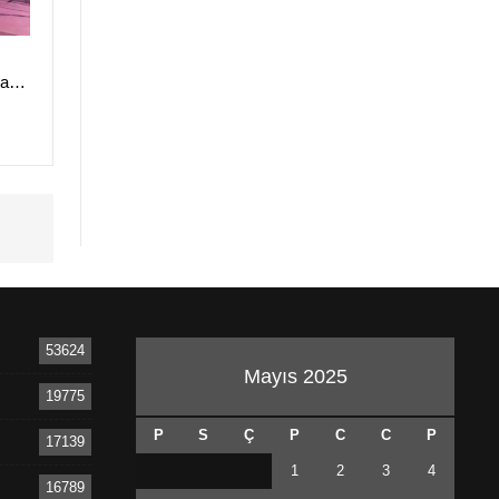
yla…
53624
Mayıs 2025
19775
P
S
Ç
P
C
C
P
17139
1
2
3
4
16789