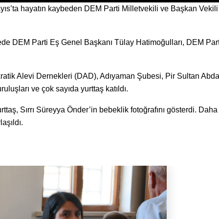
yıs’ta hayatın kaybeden DEM Parti Milletvekili ve Başkan Vekili 
de DEM Parti Eş Genel Başkanı Tülay Hatimoğulları, DEM Part
okratik Alevi Dernekleri (DAD), Adıyaman Şubesi, Pir Sultan Abda
luşları ve çok sayıda yurttaş katıldı.
ttaş, Sırrı Süreyya Önder’in bebeklik fotoğrafını gösterdi. Dah
aşıldı.