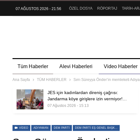
ÖZEL DOSYA
RÖPORTAJ
TARİH-AR
07 AĞUSTOS 2026 - 21:56
Tüm Haberler
Alevi Haberleri
Video Haberler
Ana Sayfa
TÜM HABERLER
Sırrı Süreyya Önder’in memleketi Adıy
JES için kadınlardan direniş çağrısı:
Jandarma köye girişlere izin vermiyor!…
07 Ağustos 2026 - 15:13
VIDEO
ADIYAMAN
DEM PARTI
DEM PARTI EŞ GENEL BAŞKANI TÜLAY HATIMOĞULLARI