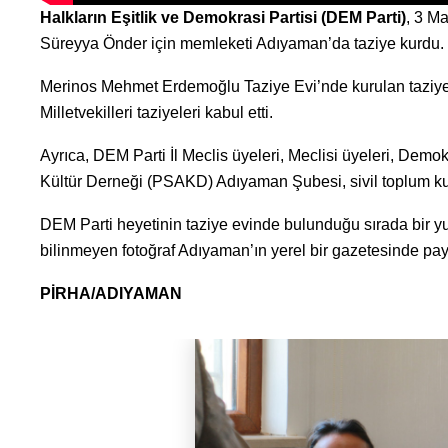
Halkların Eşitlik ve Demokrasi Partisi (DEM Parti)
, 3 Ma
Süreyya Önder için memleketi Adıyaman’da taziye kurdu.
Merinos Mehmet Erdemoğlu Taziye Evi’nde kurulan taziye
Milletvekilleri taziyeleri kabul etti.
Ayrıca, DEM Parti İl Meclis üyeleri, Meclisi üyeleri, Dem
Kültür Derneği (PSAKD) Adıyaman Şubesi, sivil toplum kuru
DEM Parti heyetinin taziye evinde bulunduğu sırada bir yur
bilinmeyen fotoğraf Adıyaman’ın yerel bir gazetesinde payl
PİRHA/ADIYAMAN