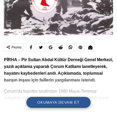
Paylaş
PİRHA – Pir Sultan Abdal Kültür Derneği Genel Merkezi,
yazılı açıklama yaparak Çorum Katliamı lanetleyerek,
hayatını kaybedenleri andı. Açıklamada, toplumsal
barışın inşası için faillerin yargılanması istendi.
Çorum’da faşistler tarafından 1980 Mayıs-Temmuz
aylarında yapılan katliam sonucu çoğu Alevi olmak üzere
OKUMAYA DEVAM ET
resmi kaynaklara göre 57 yurttaş yaşamını yitirdi, yüzlerce
insan yaralandı. Saldırılar sonucu Alevi ve solculara ait çok