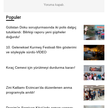
Yoruma kapalı.
Populer
Gülistan Doku soruşturmasında iki polis dalgıç
tutuklandı: Bilirkişi raporu yeni şüpheler
doğurdu!
10. Geleneksel Kurmeş Festivali film gösterimi
ve söyleşiyle sürdü-VİDEO
Kıraç Cemevi için yürütmeyi durdurma kararı!
Zini Katliamı Erzincan’da düzenlenen anma
programıyla anıldı!
Dersim’in Sorpiyan Köyü’nde orman yangını-