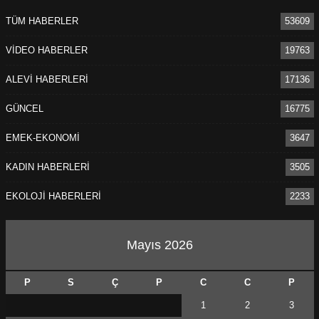
TÜM HABERLER
53609
VİDEO HABERLER
19763
ALEVİ HABERLERİ
17136
GÜNCEL
16775
EMEK-EKONOMİ
3647
KADIN HABERLERİ
3505
EKOLOJİ HABERLERİ
2233
Mayıs 2026
P
S
Ç
P
C
C
P
1
2
3