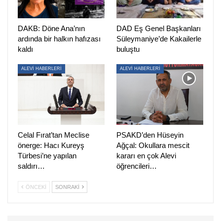
yazık ki yine mazlumların yanında değil, saldırganların
gölgesinde durmuştur.”
DAKB: Döne Ana’nın
DAD Eş Genel Başkanları
ardında bir halkın hafızası
Süleymaniye’de Kakailerle
“HAKİKATLE YÜZLEŞMEDEN TOPLUMSAL BARIŞ
kaldı
buluştu
İNŞA EDİLEMEZ”
ALEVİ HABERLERİ
ALEVİ HABERLERİ
Çorum, Maraş, ve Sivas Katliamı gibi katliamların
faillerinin yargı önüne çıkarılması çağrısı yapılan
açıklamada, “Hakikatle yüzleşmeden, adaletsizliğe sessiz
kalınarak gerçek bir toplumsal barış inşa edilemez.
Unutmak, bir daha yaşanmasına zemin hazırlar. Bu
Celal Fırat’tan Meclise
PSAKD’den Hüseyin
nedenle, yaşanan acılarla yüklendiğimiz mücadeleyi diri
önerge: Hacı Kureyş
Ağçal: Okullara mescit
tutmak, yalnızca geçmişteki canlarımızın değil, gelecekteki
Türbesi’ne yapılan
kararı en çok Alevi
kuşakların da özgür ve eşit bir ülkede yaşama umududur”
saldırı…
öğrencileri…
ifadeleri kullanıldı.
ÖNCEKI
SONRAKI
HABER MERKEZİ