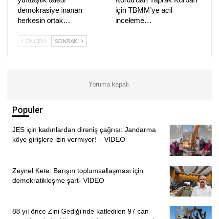
ekolojik dengenin bozulamayacağını açıkça hükme
demokrasiye inanan
için TBMM’ye acil
bağladığını hatırlatarak, buna rağmen milli park sınırları
herkesin ortak…
inceleme…
içerisinde gerçekleştirilen müdahalelerin hangi hukuki ve
ÖNCEKI
SONRAKI
bilimsel gerekçelere dayandırıldığının açıklanmadığını
belirtti.
Önergede ayrıca Mart 2026’da yürürlüğe giren ve Milli
Yoruma kapalı.
Parklar Kanunu’nda değişiklikler içeren 7576 sayılı yasa
da gündeme getirildi. Kordu, söz konusu düzenleme ile
Populer
milli parklarda “kamu yararı” ve “zaruret” gerekçeleriyle
altyapı, ulaşım ve çeşitli tesis projelerine daha geniş izin
JES için kadınlardan direniş çağrısı: Jandarma
köye girişlere izin vermiyor! – VİDEO
olanakları tanındığını belirterek, Munzur Vadisi’ndeki
çalışmaların bu değişiklikler kapsamında değerlendirilip
değerlendirilmediğini sordu.
Zeynel Kete: Barışın toplumsallaşması için
demokratikleşme şart- VİDEO
BAKANLIĞA SEKİZ SORU
Kordu, Bakan Yumaklı’dan şu konularda açıklama istedi:
88 yıl önce Zini Gediği’nde katledilen 97 can