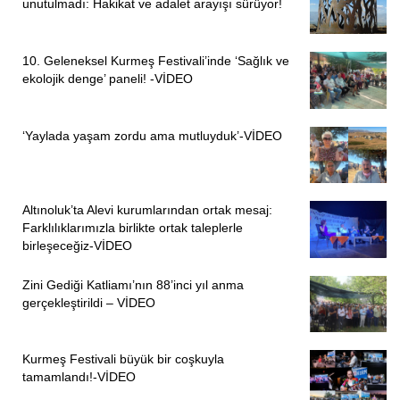
unutulmadı: Hakikat ve adalet arayışı sürüyor!
Yol genişletme çalışmalarına hangi tarihte ve hangi hukuki
gerekçelerle izin verildiği,
10. Geleneksel Kurmeş Festivali’inde ‘Sağlık ve
ekolojik denge’ paneli! -VİDEO
Çalışmalar öncesinde ekolojik etki değerlendirme raporu
hazırlanıp hazırlanmadığı,
‘Yaylada yaşam zordu ama mutluyduk’-VİDEO
Hafriyat dökümleri ve ekolojik tahribat iddialarının incelenip
incelenmediği,
Dinamit kullanımının yaban hayatı üzerindeki etkilerine
Altınoluk’ta Alevi kurumlarından ortak mesaj:
ilişkin bilimsel görüş alınıp alınmadığı,
Farklılıklarımızla birlikte ortak taleplerle
birleşeceğiz-VİDEO
Çalışmaların “kamu yararı” veya “zaruret” kapsamında
Zini Gediği Katliamı’nın 88’inci yıl anma
değerlendirilip değerlendirilmediği,
gerçekleştirildi – VİDEO
Uzun Devreli Gelişme Planı şartının bu projede uygulanıp
uygulanmadığı,
Kurmeş Festivali büyük bir coşkuyla
tamamlandı!-VİDEO
Daha az zarar verecek mühendislik yöntemleri yerine