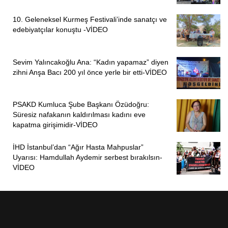
neden dinamitli yöntemin tercih edildiği,
10. Geleneksel Kurmeş Festivali’inde sanatçı ve
Munzur Vadisi’nin tamamının “Kesin Korunacak Hassas
edebiyatçılar konuştu -VİDEO
Alan” statüsüne alınmasına yönelik bir çalışma bulunup
bulunmadığı.
Sevim Yalıncakoğlu Ana: “Kadın yapamaz” diyen
zihni Anşa Bacı 200 yıl önce yerle bir etti-VİDEO
Kordu, önergesinde Munzur Vadisi’nin yalnızca Dersim’in
değil, Türkiye’nin ve dünyanın korunması gereken en
önemli doğal miras alanlarından biri olduğunu belirterek,
PSAKD Kumluca Şube Başkanı Özüdoğru:
Süresiz nafakanın kaldırılması kadını eve
yürütülen çalışmaların kamuoyunda yarattığı kaygıların
kapatma girişimidir-VİDEO
şeffaf biçimde yanıtlanması gerektiğini vurguladı.
İHD İstanbul’dan “Ağır Hasta Mahpuslar”
PİRHA/ANKARA
Uyarısı: Hamdullah Aydemir serbest bırakılsın-
VİDEO