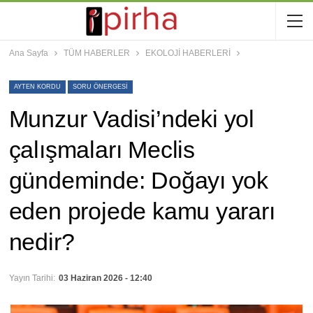
Ana Sayfa
TÜM HABERLER
EKOLOJİ HABERLERİ
AYTEN KORDU
SORU ÖNERGESI
Munzur Vadisi’ndeki yol
çalışmaları Meclis
gündeminde: Doğayı yok
eden projede kamu yararı
nedir?
Yayın Tarihi:
03 Haziran 2026 - 12:40