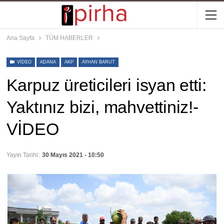
Ana Sayfa
TÜM HABERLER
VIDEO
ADANA
AKP
AYHAN BARUT
Karpuz üreticileri isyan etti:
Yaktınız bizi, mahvettiniz!-
VİDEO
Yayın Tarihi:
30 Mayıs 2021 - 10:50