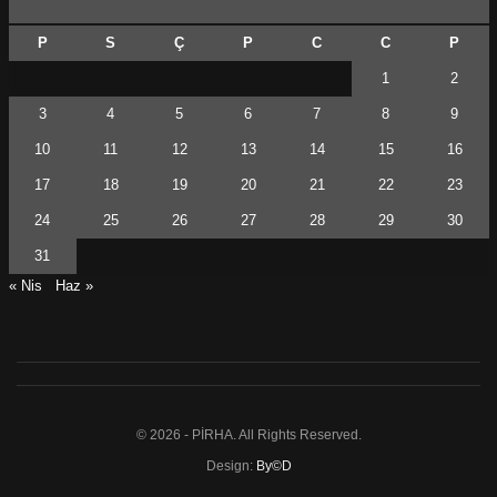
P
S
Ç
P
C
C
P
1
2
3
4
5
6
7
8
9
10
11
12
13
14
15
16
17
18
19
20
21
22
23
24
25
26
27
28
29
30
31
« Nis
Haz »
© 2026 - PİRHA. All Rights Reserved.
Design:
By©D