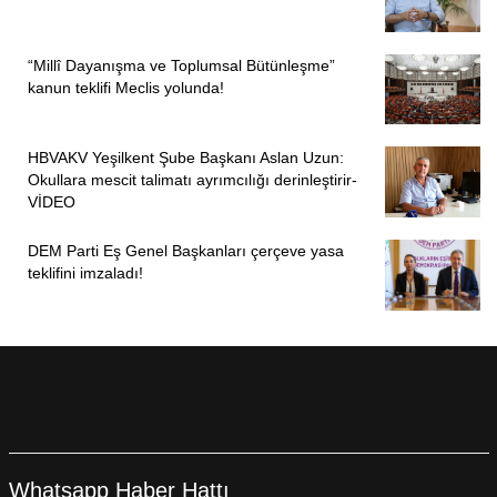
“Millî Dayanışma ve Toplumsal Bütünleşme”
kanun teklifi Meclis yolunda!
HBVAKV Yeşilkent Şube Başkanı Aslan Uzun:
Okullara mescit talimatı ayrımcılığı derinleştirir-
VİDEO
DEM Parti Eş Genel Başkanları çerçeve yasa
teklifini imzaladı!
ÖNCEKI
SONRAKI
1
4
Whatsapp Haber Hattı