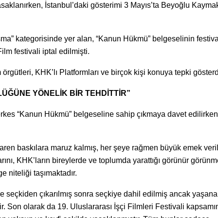
saklanırken, İstanbul’daki gösterimi 3 Mayıs’ta Beyoğlu Kayma
ışma” kategorisinde yer alan, “Kanun Hükmü” belgeselinin festiv
m festivali iptal edilmişti.
 örgütleri, KHK’lı Platformları ve birçok kişi konuya tepki gösterd
LÜĞÜNE YÖNELİK BİR TEHDİTTİR”
erkes “Kanun Hükmü” belgeseline sahip çıkmaya davet edilirken
baren baskılara maruz kalmış, her şeye rağmen büyük emek veri
arını, KHK’ların bireylerde ve toplumda yarattığı görünür görün
 niteliği taşımaktadır.
nde seçkiden çıkarılmış sonra seçkiye dahil edilmiş ancak yaşan
ir. Son olarak da 19. Uluslararası İşçi Filmleri Festivali kapsam