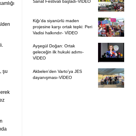
Sanat Festivali başladı-VİDEO
kamlığı
Kiğı’da siyanürlü maden
alden
projesine karşı ortak tepki: Peri
Vadisi halkındır- VİDEO
i.
Ayşegül Doğan: Ortak
geleceğin ilk hukuki adımı-
VİDEO
, şu
Akbelen’den Varto’ya JES
dayanışması-VİDEO
lerek
mez
an
ında