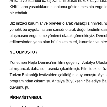
Ankara ve İstanbul’da eş zamanlı olarak hukuki dayanakt
KHK’lıların yaşadıklarının topluma gösterilmesinin engell
bir tehdittir.
Biz imzacı kurumlar ve bireyler olarak yasakçı zihniyeti
yönelik bu uygulamaların sansür olarak değerlendirilmesi
ulaşmasını engelleme yöntemi olarak görmekteyiz. Demokr
edilmesinden yana olan bütün kesimleri, kurumları ve bir
NE OLMUŞTU?
Yönetmen Nejla Demirci’nin filmi geçen yıl Antalya Ulusla
almış ancak daha sonrasında çıkartılmıştı. Film tepkiler ü
Turizm Bakanlığı festivalden çekildiğini duyurmuştu. Aynı g
programından çıkarmıştı. Antalya Büyükşehir Belediye Başk
duyurmuştu.
PİRHA/İSTANBUL