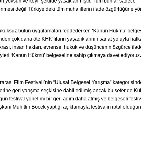
an yoksun ve keyfi şekilde yasaklanmıştır. Tüm bunlar sadece
enmesi değil Türkiye’deki tüm muhaliflerin ifade özgürlüğüne yö
, hukuksuz bütün uygulamaları reddederken ‘Kanun Hükmü’ belge
nden çok daha öte KHK’lıların yaşadıklarının sanat yoluyla halk
asi, insan hakları, evrensel hukuk ve düşüncenin özgürce ifad
eyleri ‘Kanun Hükmü’ belgeseline sahip çıkmaya davet ediyoruz.
rarası Film Festivali’nin “Ulusal Belgesel Yarışma” kategorisind
zerine geri yarışma seçkisine dahil edilmiş ancak bu sefer de Kül
ün festival yönetimi bir geri adım daha atmış ve belgeseli festiv
anı Muhittin Böcek yaptığı açıklamayla festivalin iptal olduğu