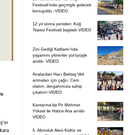
Festivali’inde geçmişle gelecek
konuşuldu -VİDEO
12 yıl sonra yeniden: Koğ
Tepesi Festivali başladı-VİDEO
Zini Gediği Katliamı’nda
yaşamını yitirenler yürüyüşle
anıldı- VİDEO
Analardan Hacı Bektaş Veli
anmaları için çağrı: Cem
olalım, dergahımıza sahip
çıkalım!-VİDEO
bu
Kantarma’da Pir Mehmet
Yüksel ile Hatice Ana anıldı-
VİDEO
ş’ın
nkara
5. Altınoluk Alevi Kültür ve