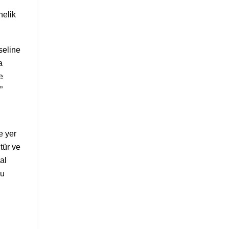
nelik
seline
a
e
”
e yer
tür ve
al
nu