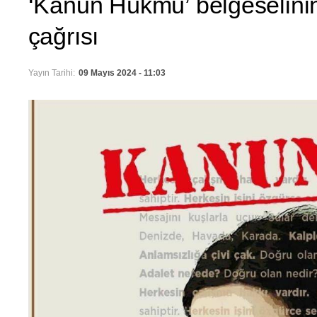
‘Kanun Hükmü’ belgeselinin
çağrısı
Yayın Tarihi:
09 Mayıs 2024 - 11:03