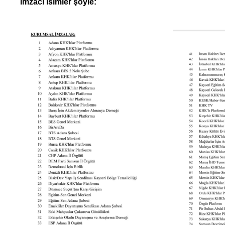
İmzacı isimler şöyle: