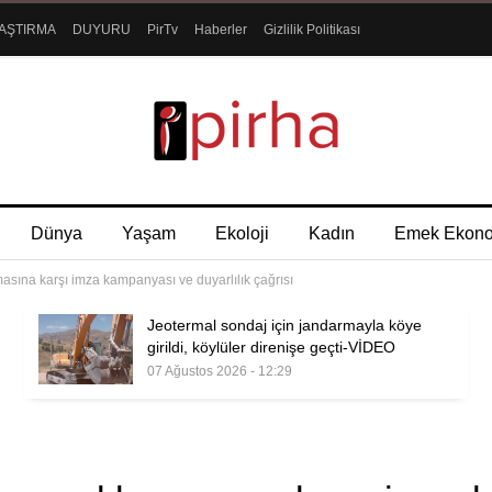
AŞTIRMA
DUYURU
PirTv
Haberler
Gizlilik Politikası
Dünya
Yaşam
Ekoloji
Kadın
Emek Ekon
sına karşı imza kampanyası ve duyarlılık çağrısı
Jeotermal sondaj için jandarmayla köye
girildi, köylüler direnişe geçti-VİDEO
07 Ağustos 2026 - 12:29