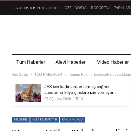
ÖZEL DOSYA
RÖPORTAJ
TARİH-AR
07 AĞUSTOS 2026 - 23:36
Tüm Haberler
Alevi Haberleri
Video Haberler
Ana Sayfa
TÜM HABERLER
‘Kanun Hükmü’ belgeselinin yasaklanma
JES için kadınlardan direniş çağrısı:
Jandarma köye girişlere izin vermiyor!…
07 Ağustos 2026 - 15:13
BELGESEL
IMZA KAMPANYASI
KANUN HÜKMÜ