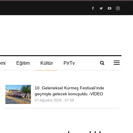
omi
Eğitim
Kültür
PirTv
10. Geleneksel Kurmeş Festivali’inde
geçmişle gelecek konuşuldu -VİDEO
07 Ağustos 2026 - 07:59