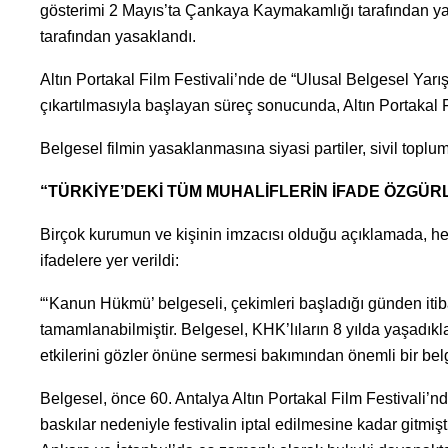
gösterimi 2 Mayıs’ta Çankaya Kaymakamlığı tarafından ya
tarafından yasaklandı.
Altın Portakal Film Festivali’nde de “Ulusal Belgesel Yar
çıkartılmasıyla başlayan süreç sonucunda, Altın Portakal Fil
Belgesel filmin yasaklanmasına siyasi partiler, sivil toplum
“TÜRKİYE’DEKİ TÜM MUHALİFLERİN İFADE ÖZGÜR
Birçok kurumun ve kişinin imzacısı olduğu açıklamada, h
ifadelere yer verildi:
“‘Kanun Hükmü’ belgeseli, çekimleri başladığı günden iti
tamamlanabilmiştir. Belgesel, KHK’lıların 8 yılda yaşadıkl
etkilerini gözler önüne sermesi bakımından önemli bir belge
Belgesel, önce 60. Antalya Altın Portakal Film Festivali’
baskılar nedeniyle festivalin iptal edilmesine kadar gitmişt