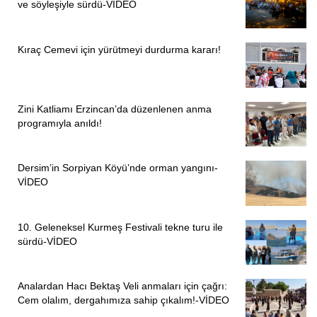
ve söyleşiyle sürdü-VİDEO
temizlik personelinin olması lazım. Okullarda hala temiz
suya ulaşmakta yaşanan ciddi sorunlar var. Öğrenciler
musluktan akan suyu içmek istemiyor. Belki muslukta akan
Kıraç Cemevi için yürütmeyi durdurma kararı!
su temiz olmasına rağmen hiçbir kurum bir açıklama
yapmadığı için öğrenciler içmiyor. Biz Eğitim Sen olarak
bütün okullara temizlik personelinin ataması için talepte
Zini Katliamı Erzincan’da düzenlenen anma
bulunduk. Milli Eğitim Bakanlığı’nın İş Gücü Uyum
programıyla anıldı!
Programı (İUP) kapsamında başlattığı projeye verilen ücret
az olduğu için kimse gidip işe başlamadı. Adıyaman Milli
Dersim’in Sorpiyan Köyü’nde orman yangını-
Eğitim Müdürlüğü TYP kanunu göre 177 temizlik işçisi aldı.
VİDEO
Bunların dağılımına baktığınızda 72’si Adıyaman
merkezde, 44’ü Kahta, 29’u Besni, 22’si Gölbaşı. Diğer
10. Geleneksel Kurmeş Festivali tekne turu ile
ilçelere baktığımızda da çalışan temizlik personeli yok.”
sürdü-VİDEO
“ÖĞRENCİLERİN, ÖĞRETMENLERİN, TÜM KAMU
ÇALIŞANALRININ PSİKOLOJİK DESTEK ALMASI
Analardan Hacı Bektaş Veli anmaları için çağrı:
GEREKİYOR”
Cem olalım, dergahımıza sahip çıkalım!-VİDEO