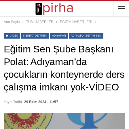
Ana Sayfa
TÜM HABERLER
EĞİTİM HABERLERİ
VIDEO
6 ŞUBAT DEPREMI
ADIYAMAN
ADIYAMAN EĞITIM SEN
Eğitim Sen Şube Başkanı
Polat: Adıyaman’da
çocukların konteynerde ders
çalışma imkanı yok-VİDEO
Yayın Tarihi:
29 Ekim 2024 - 11:57