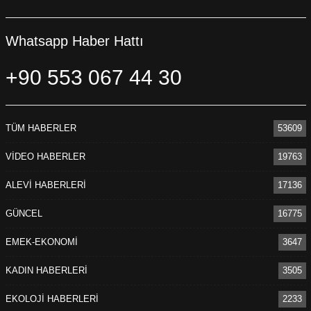
ders çalıştığı zaman yan taraftan gelecek bir ses de
çocuğun dikkatinin dağılmasına, motivasyonunun
Whatsapp Haber Hattı
düşmesine neden oluyor. Bu nedenle konteyner
alanlarında ders çalışılabileceğine imkan vermiyorum” diye
+90 553 067 44 30
belirtti.
Kamber YILDIZ/ADIYAMAN
TÜM HABERLER
53609
VİDEO HABERLER
19763
ALEVİ HABERLERİ
17136
GÜNCEL
16775
EMEK-EKONOMİ
3647
KADIN HABERLERİ
3505
EKOLOJİ HABERLERİ
2233