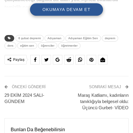
temizlik personeline ihtiyaç var” dedi.
OKUMAYA DEVAM ET
6 şubat depremi
Adıyaman
Adıyaman Eğitim Sen
deprem
ders
eğitim sen
öğrenciler
öğretmenler
Paylaş
ÖNCEKI GÖNDERI
SONRAKI MESAJ
Adıyaman’da 6 Şubat depremiyle birlikte hasar alan
29 EKİM 2024 SALI-
Maraş Katliamı, kadınların
okullarda ders verilemediği için binlerce çocuk ikili eğitim
GÜNDEM
tanıklığıyla belgesel oldu:
(yarım gün) almak zorunda kalıyor. Sabah erken okula
Üçüncü Gurbet- VİDEO
gelen öğrenciler, kış saati uygulaması kaldırıldığı için
karanlıkta okula gitmek durumunda kalıyor.
Bunları Da Beğenebilirsin