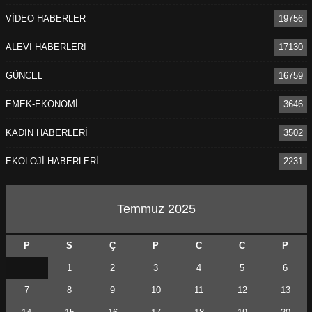
VİDEO HABERLER
19756
ALEVİ HABERLERİ
17130
GÜNCEL
16759
EMEK-EKONOMİ
3646
KADIN HABERLERİ
3502
EKOLOJİ HABERLERİ
2231
Temmuz 2025
P
S
Ç
P
C
C
P
1
2
3
4
5
6
7
8
9
10
11
12
13