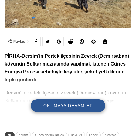
Paylaş
PİRHA-Dersim’in Pertek ilçesinin Zevrek (Demirsaban)
köyünün Sefkar mezrasında yapılmak istenen Güneş
Enerjisi Projesi sebebiyle köylüler, şirket yetkililerine
tepki gösterdi.
Dersim’in Pertek ilçesinin Zevrek (Demirsaban) köyünün
Sefkar mezrasında yapılmak istenen Güneş Enerjisi
OKUMAYA DEVAM ET
Projesi’nin elektrik dağıtım istasyonunun kurulumu için
gelen şirket yetkililerine köylüler, seçilen alanın tarım
arazilerine yakın olması sebebiyle tepki gösterdi.
dersim
güneş enerjisi projesi
köylüler
pertek
protesto