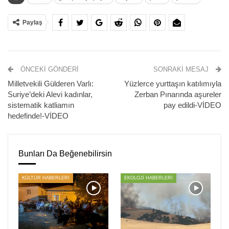
Yerel kaynakların aktardığı bilgilere göre, şirket
yetkililerinin, köylülerin tarlalarını satın almak için ısrarcı
Paylaş
olup proje alanını genişletmeyi amaçlıyor.
PİRHA/DERSİM
ÖNCEKI GÖNDERI
SONRAKI MESAJ
Milletvekili Gülderen Varlı:
Yüzlerce yurttaşın katılımıyla
Suriye’deki Alevi kadınlar,
Zerban Pınarında aşureler
sistematik katliamın
pay edildi-VİDEO
hedefinde!-VİDEO
Bunları Da Beğenebilirsin
KÜLTÜR HABERLERİ
EKOLOJİ HABERLERİ