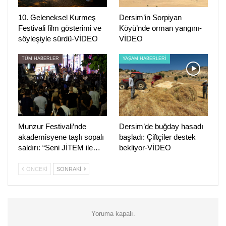
10. Geleneksel Kurmeş
Dersim’in Sorpiyan
Festivali film gösterimi ve
Köyü’nde orman yangını-
söyleşiyle sürdü-VİDEO
VİDEO
TÜM HABERLER
YAŞAM HABERLERİ
Munzur Festivali’nde
Dersim’de buğday hasadı
akademisyene taşlı sopalı
başladı: Çiftçiler destek
saldırı: “Seni JİTEM ile…
bekliyor-VİDEO
ÖNCEKI
SONRAKI
Yoruma kapalı.