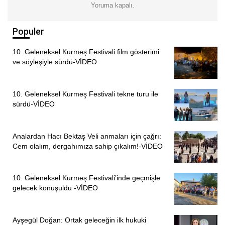
Yoruma kapalı.
PİRHA/ANKARA
Populer
10. Geleneksel Kurmeş Festivali film gösterimi
ve söyleşiyle sürdü-VİDEO
10. Geleneksel Kurmeş Festivali tekne turu ile
sürdü-VİDEO
Analardan Hacı Bektaş Veli anmaları için çağrı:
Cem olalım, dergahımıza sahip çıkalım!-VİDEO
10. Geleneksel Kurmeş Festivali’inde geçmişle
ÖNCEKI
SONRAKI
1
4
gelecek konuşuldu -VİDEO
Ayşegül Doğan: Ortak geleceğin ilk hukuki