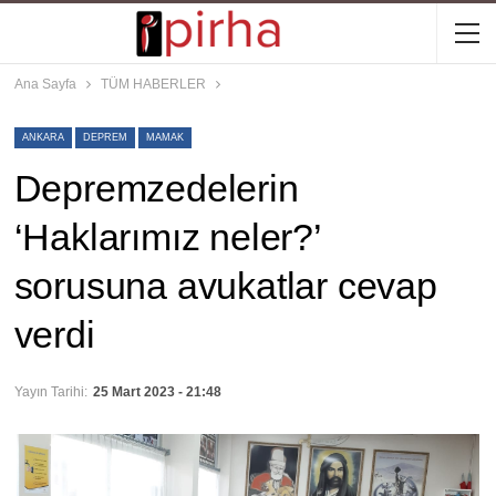
Ana Sayfa
TÜM HABERLER
ANKARA
DEPREM
MAMAK
Depremzedelerin
‘Haklarımız neler?’
sorusuna avukatlar cevap
verdi
Yayın Tarihi:
25 Mart 2023 - 21:48