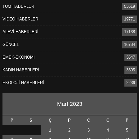
TÜM HABERLER
53619
VİDEO HABERLER
19771
ALEVİ HABERLERİ
17138
GÜNCEL
16784
EMEK-EKONOMİ
3647
KADIN HABERLERİ
3505
EKOLOJİ HABERLERİ
2236
Mart 2023
P
S
Ç
P
C
C
P
1
2
3
4
5