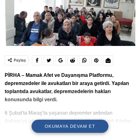
Paylaş
PİRHA – Mamak Afet ve Dayanışma Platformu,
depremzedeler ile avukatları bir araya getirdi. Yapılan
toplantıda avukatlar, depremzedelerin hakları
konusunda bilgi verdi.
6 Şubat’ta Maraş’ta yaşanan depremler ardından
Ankara’ya göç eden depremzedeler, Yuva-Külahlı Köyleri
OKUMAYA DEVAM ET
Derneğinde avukatlar ile bir araya geldi.