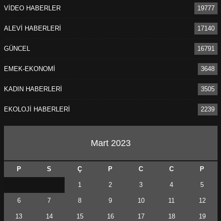
VİDEO HABERLER
19777
ALEVİ HABERLERİ
17140
GÜNCEL
16791
EMEK-EKONOMİ
3648
KADIN HABERLERİ
3505
EKOLOJİ HABERLERİ
2239
Mart 2023
P
S
Ç
P
C
C
P
1
2
3
4
5
6
7
8
9
10
11
12
13
14
15
16
17
18
19