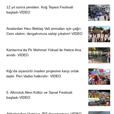
12 yıl sonra yeniden: Koğ Tepesi Festivali
başladı-VİDEO
Analardan Hacı Bektaş Veli anmaları için çağrı:
Cem olalım, dergahımıza sahip çıkalım!-VİDEO
Kantarma’da Pir Mehmet Yüksel ile Hatice Ana
anıldı- VİDEO
Kiğı’da siyanürlü maden projesine karşı ortak
tepki: Peri Vadisi halkındır- VİDEO
5. Altınoluk Alevi Kültür ve Sanat Festivali
başladı-VİDEO
Akbelen’den Varto’ya JES dayanışması-VİDEO