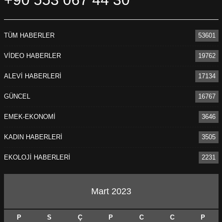
TÜM HABERLER
53601
VİDEO HABERLER
19762
ALEVİ HABERLERİ
17134
GÜNCEL
16767
EMEK-EKONOMİ
3646
KADIN HABERLERİ
3505
EKOLOJİ HABERLERİ
2231
Mart 2023
P
S
Ç
P
C
C
P