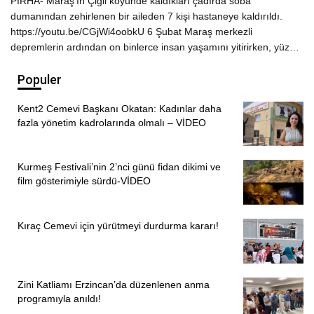
PİRHA- Maraş'ın Çiğli köyünde kaldıkları çadırda soba
dumanından zehirlenen bir aileden 7 kişi hastaneye kaldırıldı.
https://youtu.be/CGjWi4oobkU 6 Şubat Maraş merkezli
depremlerin ardından on binlerce insan yaşamını yitirirken, yüz…
Populer
Kent2 Cemevi Başkanı Okatan: Kadınlar daha
fazla yönetim kadrolarında olmalı – VİDEO
Kurmeş Festivali’nin 2’nci günü fidan dikimi ve
film gösterimiyle sürdü-VİDEO
Kıraç Cemevi için yürütmeyi durdurma kararı!
Zini Katliamı Erzincan’da düzenlenen anma
programıyla anıldı!