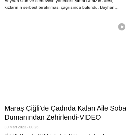
Beyhan Gün ve cemevinin yöneticisi Şimal Deniz'in ailesi,
kızlarının serbest bırakılması çağrısında bulundu. Beyhan…
Maraş Çiğli’de Çadırda Kalan Aile Soba
Dumanından Zehirlendi-VİDEO
30 Mart 2023 - 00:26