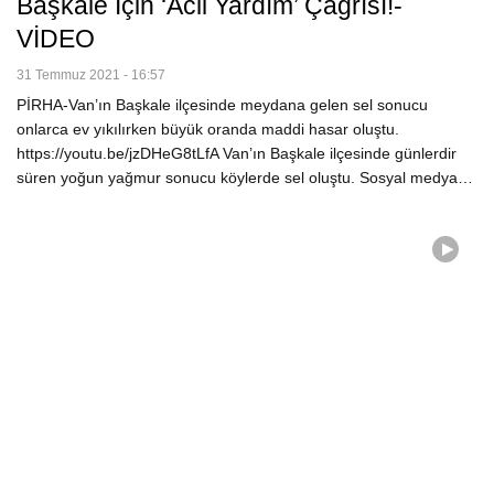
Başkale Için ‘Acil Yardım’ Çağrısı!-
VİDEO
31 Temmuz 2021 - 16:57
PİRHA-Van’ın Başkale ilçesinde meydana gelen sel sonucu
onlarca ev yıkılırken büyük oranda maddi hasar oluştu.
https://youtu.be/jzDHeG8tLfA Van’ın Başkale ilçesinde günlerdir
süren yoğun yağmur sonucu köylerde sel oluştu. Sosyal medya…