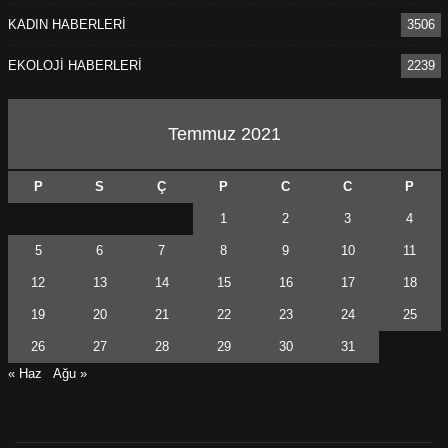
KADIN HABERLERİ
3506
EKOLOJİ HABERLERİ
2239
Temmuz 2021
P
S
Ç
P
C
C
P
1
2
3
4
5
6
7
8
9
10
11
12
13
14
15
16
17
18
19
20
21
22
23
24
25
26
27
28
29
30
31
« Haz
Ağu »