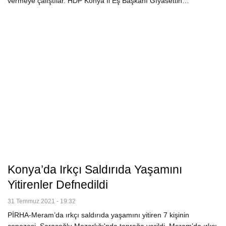
vermeye çalıştılar. HDP Konya İl Eş Başkanı Gıyasettin…
Konya’da Irkçı Saldırıda Yaşamını
Yitirenler Defnedildi
31 Temmuz 2021 - 19:32
PİRHA-Meram’da ırkçı saldırıda yaşamını yitiren 7 kişinin