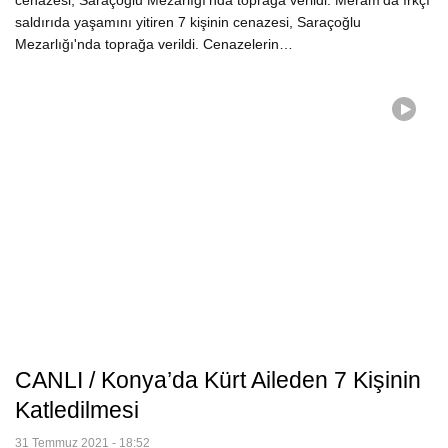
cenazesi, Saraçoğlu Mezarlığı'nda toprağa verildi. Meram’da ırkçı
saldırıda yaşamını yitiren 7 kişinin cenazesi, Saraçoğlu
Mezarlığı'nda toprağa verildi. Cenazelerin…
CANLI / Konya’da Kürt Aileden 7 Kişinin
Katledilmesi
31 Temmuz 2021 - 18:52