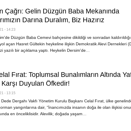
 Çağrı: Gelin Düzgün Baba Mekanında
rımızın Darına Duralım, Biz Hazırız
1 - 14:23
m'de Düzgün Baba Cemevi bahçesine dikildiği ve sonradan kaldırıldığı 
yol açan Hasret Gültekin heykeline ilişkin Demokratik Alevi Dernekleri 
i yazılı bir açıklama yaptı. Heykelin Dersim'de…
al Fırat: Toplumsal Bunalımların Altında Ya
Karşı Duyulan Öfkedir!
1 - 13:15
Dede Dergahı Vakfı Yönetim Kurulu Başkanı Celal Fırat, ülke genelind
man yangınlarına dair, “İnancımızda insanın doğa ile olan ilişkisi onun
sında en önceliklisidir. Alevilik; doğada yaşam…