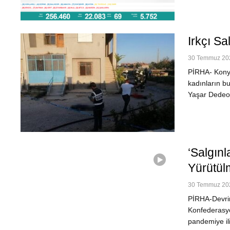
Irkçı Sa
30 Temmuz 202
PİRHA- Konya
kadınların bu
Yaşar Dedeoğ
‘Salgın
Yürütül
30 Temmuz 202
PİRHA-Devrim
Konfederasyon
pandemiye il