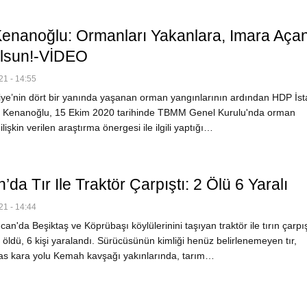
Kenanoğlu: Ormanları Yakanlara, Imara Açan
lsun!-VİDEO
1 - 14:55
ye’nin dört bir yanında yaşanan orman yangınlarının ardından HDP İst
 Ali Kenanoğlu, 15 Ekim 2020 tarihinde TBMM Genel Kurulu'nda orman
lişkin verilen araştırma önergesi ile ilgili yaptığı…
’da Tır Ile Traktör Çarpıştı: 2 Ölü 6 Yaralı
1 - 14:44
an'da Beşiktaş ve Köprübaşı köylülerinini taşıyan traktör ile tırın çarp
 öldü, 6 kişi yaralandı. Sürücüsünün kimliği henüz belirlenemeyen tır,
as kara yolu Kemah kavşağı yakınlarında, tarım…