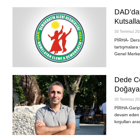
DAD’dan
Kutsalla
30 Temmuz 202
PİRHA- Dersi
tartışmalara 
Genel Merkez
Dede Cel
Doğaya 
30 Temmuz 202
PİRHA-Garip 
devam eden or
koşulları ara