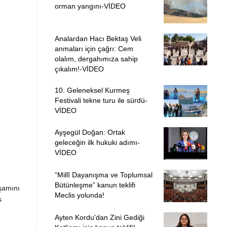
orman yangını-VİDEO
Analardan Hacı Bektaş Veli
anmaları için çağrı: Cem
olalım, dergahımıza sahip
çıkalım!-VİDEO
10. Geleneksel Kurmeş
Festivali tekne turu ile sürdü-
VİDEO
Ayşegül Doğan: Ortak
geleceğin ilk hukuki adımı-
VİDEO
“Millî Dayanışma ve Toplumsal
Bütünleşme” kanun teklifi
aşamını
Meclis yolunda!
s
Ayten Kordu’dan Zini Gediği