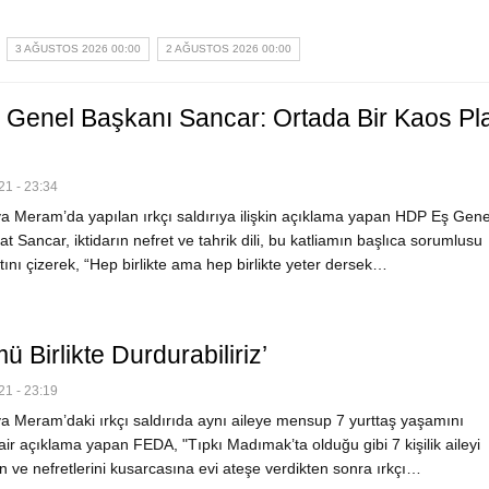
3 AĞUSTOS 2026 00:00
2 AĞUSTOS 2026 00:00
Genel Başkanı Sancar: Ortada Bir Kaos Pl
1 - 23:34
 Meram’da yapılan ırkçı saldırıya ilişkin açıklama yapan HDP Eş Gene
t Sancar, iktidarın nefret ve tahrik dili, bu katliamın başlıca sorumlusu
ını çizerek, “Hep birlikte ama hep birlikte yeter dersek…
ü Birlikte Durdurabiliriz’
1 - 23:19
 Meram’daki ırkçı saldırıda aynı aileye mensup 7 yurttaş yaşamını
air açıklama yapan FEDA, "Tıpkı Madımak’ta olduğu gibi 7 kişilik aileyi
in ve nefretlerini kusarcasına evi ateşe verdikten sonra ırkçı…