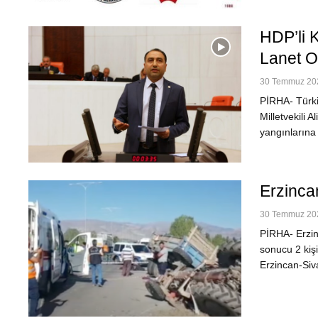
HDP’li 
Lanet O
30 Temmuz 202
PİRHA- Türki
Milletvekili
yangınlarına i
Erzincan
30 Temmuz 202
PİRHA- Erzinc
sonucu 2 kişi
Erzincan-Siv