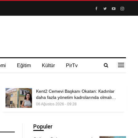
omi
Eğitim
Kültür
PirTv
Kent2 Cemevi Başkanı Okatan: Kadınlar
daha fazla yönetim kadrolarında olmalı…
06 Ağustos 2026 - 09:28
Populer