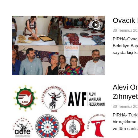
Ovacık K
30 Temmuz 202
PİRHA-Ovacık 
Belediye Baş
sayıda kişi k
Alevi Ör
Zihniye
30 Temmuz 202
PİRHA- Türkiy
bir açıklama
ve tüm canlı