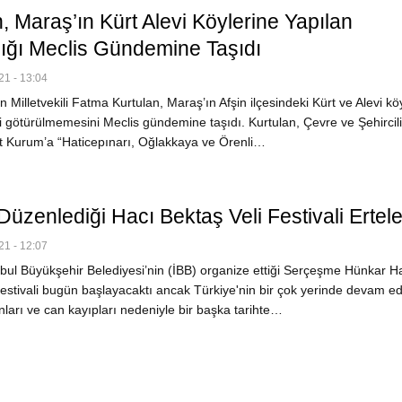
, Maraş’ın Kürt Alevi Köylerine Yapılan
lığı Meclis Gündemine Taşıdı
1 - 13:04
Milletvekili Fatma Kurtulan, Maraş’ın Afşin ilçesindeki Kürt ve Alevi kö
 götürülmemesini Meclis gündemine taşıdı. Kurtulan, Çevre ve Şehircil
 Kurum’a “Haticepınarı, Oğlakkaya ve Örenli…
Düzenlediği Hacı Bektaş Veli Festivali Ertel
1 - 12:07
bul Büyükşehir Belediyesi’nin (İBB) organize ettiği Serçeşme Hünkar H
Festivali bugün başlayacaktı ancak Türkiye'nin bir çok yerinde devam e
ları ve can kayıpları nedeniyle bir başka tarihte…