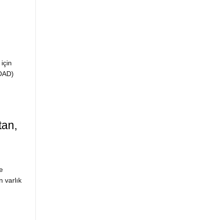
için
(DAD)
tan,
e
 varlık