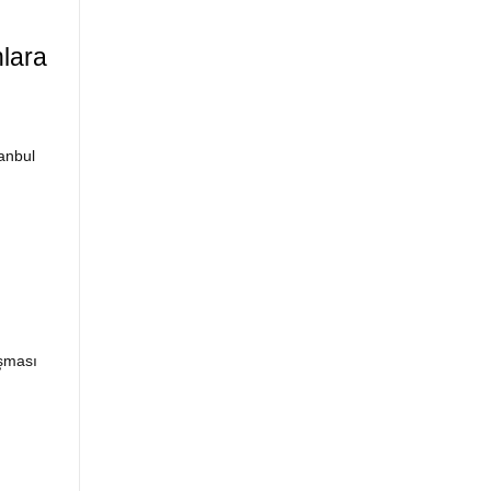
lara
anbul
ışması