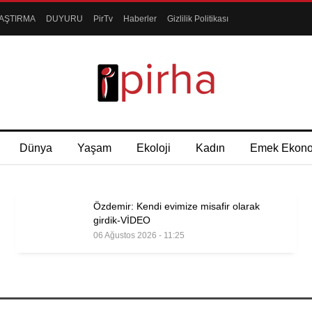
AŞTIRMA
DUYURU
PirTv
Haberler
Gizlilik Politikası
Dünya
Yaşam
Ekoloji
Kadın
Emek Ekon
Özdemir: Kendi evimize misafir olarak
girdik-VİDEO
06 Ağustos 2026 - 11:25