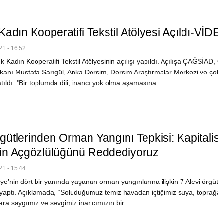
adın Kooperatifi Tekstil Atölyesi Açıldı-Vİ
1 - 16:52
Kadın Kooperatifi Tekstil Atölyesinin açılışı yapıldı. Açılışa ÇAĞSİAD,
kanı Mustafa Sarıgül, Anka Dersim, Dersim Araştırmalar Merkezi ve ço
atıldı. "Bir toplumda dili, inancı yok olma aşamasına…
gütlerinden Orman Yangını Tepkisi: Kapitalis
tin Açgözlülüğünü Reddediyoruz
1 - 15:44
e’nin dört bir yanında yaşanan orman yangınlarına ilişkin 7 Alevi örgüt
 yaptı. Açıklamada, “Soluduğumuz temiz havadan içtiğimiz suya, toprağ
lara saygımız ve sevgimiz inancımızın bir…