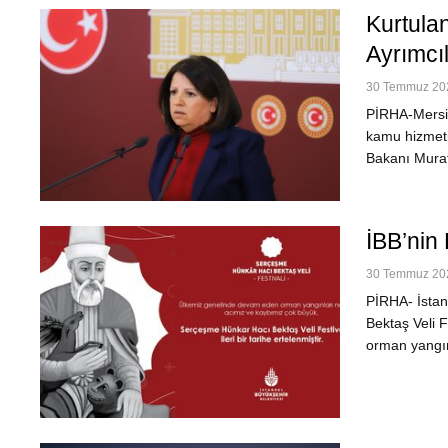
Kurtulan
Ayrımcı
30 Temmuz 202
PİRHA-Mersin 
kamu hizmeti
Bakanı Murat
İBB’nin 
30 Temmuz 202
PİRHA- İstan
Bektaş Veli 
orman yangın