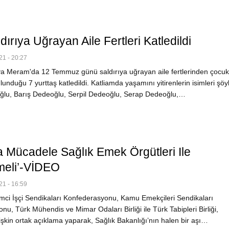
ldırıya Uğrayan Aile Fertleri Katledildi
1 - 20:27
 Meram'da 12 Temmuz günü saldırıya uğrayan aile fertlerinden çocuk
lunduğu 7 yurttaş katledildi. Katliamda yaşamını yitirenlerin isimleri şöy
lu, Barış Dedeoğlu, Serpil Dedeoğlu, Serap Dedeoğlu,…
la Mücadele Sağlık Emek Örgütleri Ile
meli’-VİDEO
1 - 16:59
ci İşçi Sendikaları Konfederasyonu, Kamu Emekçileri Sendikaları
u, Türk Mühendis ve Mimar Odaları Birliği ile Türk Tabipleri Birliği,
işkin ortak açıklama yaparak, Sağlık Bakanlığı’nın halen bir aşı…