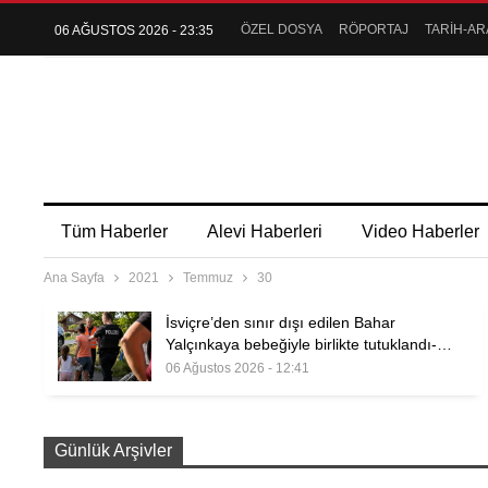
ÖZEL DOSYA
RÖPORTAJ
TARİH-AR
06 AĞUSTOS 2026 - 23:35
Tüm Haberler
Alevi Haberleri
Video Haberler
Ana Sayfa
2021
Temmuz
30
İsviçre’den sınır dışı edilen Bahar
Yalçınkaya bebeğiyle birlikte tutuklandı-…
06 Ağustos 2026 - 12:41
Günlük Arşivler