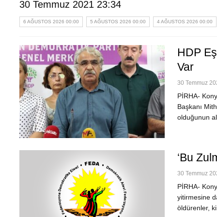
30 Temmuz 2021 23:34
6 AĞUSTOS 2026 00:00
5 AĞUSTOS 2026 00:00
4 AĞUSTOS 2026 00:00
HDP Eş 
Var
30 Temmuz 202
PİRHA- Konya
Başkanı Mitha
olduğunun alt
‘Bu Zulm
30 Temmuz 202
PİRHA- Konya
yitirmesine d
öldürenler, k