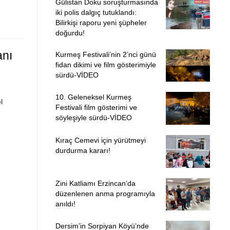
Gülistan Doku soruşturmasında
iki polis dalgıç tutuklandı:
Bilirkişi raporu yeni şüpheler
doğurdu!
anı
Kurmeş Festivali’nin 2’nci günü
fidan dikimi ve film gösterimiyle
sürdü-VİDEO
10. Geleneksel Kurmeş
l
Festivali film gösterimi ve
söyleşiyle sürdü-VİDEO
Kıraç Cemevi için yürütmeyi
durdurma kararı!
Zini Katliamı Erzincan’da
düzenlenen anma programıyla
anıldı!
Dersim’in Sorpiyan Köyü’nde