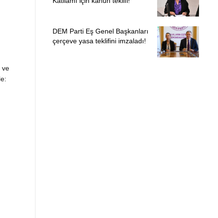
Katliamı için kanun teklifi!
DEM Parti Eş Genel Başkanları
çerçeve yasa teklifini imzaladı!
 ve
le: