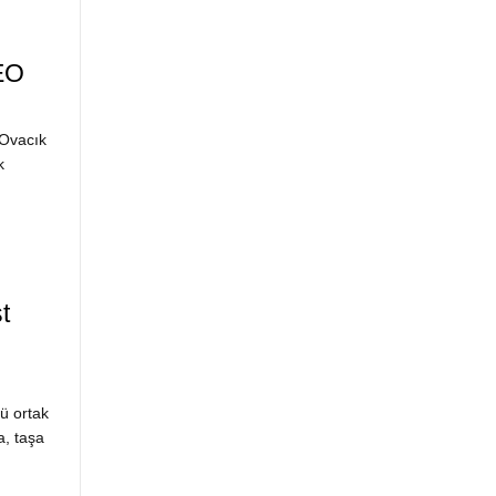
DEO
 Ovacık
k
t
ü ortak
a, taşa