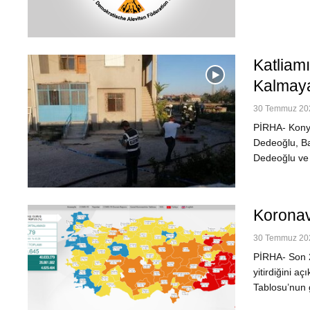
Katliamı
Kalmaya
30 Temmuz 202
PİRHA- Konya
Dedeoğlu, Ba
Dedeoğlu ve 
Koronavi
30 Temmuz 202
PİRHA- Son 24
yitirdiğini a
Tablosu’nun g