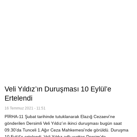
Veli Yıldız’ın Duruşması 10 Eylül’e
Ertelendi
16 Temmuz 2021 - 11:51
PİRHA-11 Şubat tarihinde tutuklanarak Elazığ Cezaevi’ne
gönderilen Dersimli Veli Yıldız’ın ikinci duruşması bugün saat
09.30’da Tunceli 1.Ağır Ceza Mahkemesi’nde görüldü. Duruşma
10 Eylül'e ertelendi. Veli Yıldız adlı yurttaş Dersim’de…