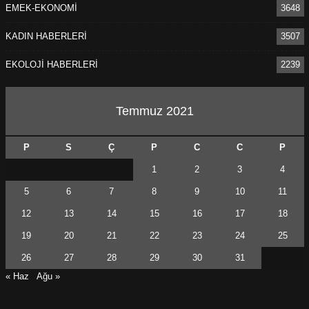
EMEK-EKONOMİ
3648
KADIN HABERLERİ
3507
EKOLOJİ HABERLERİ
2239
Temmuz 2021
P
S
Ç
P
C
C
P
1
2
3
4
5
6
7
8
9
10
11
12
13
14
15
16
17
18
19
20
21
22
23
24
25
26
27
28
29
30
31
« Haz
Ağu »