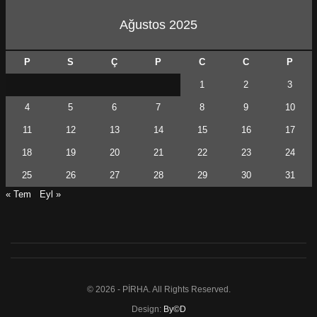
Ağustos 2025
P
S
Ç
P
C
C
P
1
2
3
4
5
6
7
8
9
10
11
12
13
14
15
16
17
18
19
20
21
22
23
24
25
26
27
28
29
30
31
« Tem
Eyl »
© 2026 - PİRHA. All Rights Reserved.
Design:
By©D