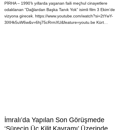
PİRHA – 1990’lı yıllarda yaşanan faili meçhul cinayetlere
odaklanan “Dağlardan Başka Tanık Yok” isimli film 3 Ekim’de
vizyona girecek. https://www.youtube.com/watch?si=2tYwY-
3lXHk5uW6w&v=6hj75cRrmXU&feature=youtu.be Kürt…
İmralı’da Yapılan Son Görüşmede
‘Sürecin Üç Kilit Kavramı’ Üzerinde