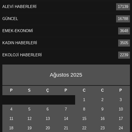
ALEVİ HABERLERİ
17139
GÜNCEL
16788
EMEK-EKONOMİ
3648
KADIN HABERLERİ
3505
EKOLOJİ HABERLERİ
2239
Ağustos 2025
P
S
Ç
P
C
C
P
1
2
3
4
5
6
7
8
9
10
11
12
13
14
15
16
17
18
19
20
21
22
23
24