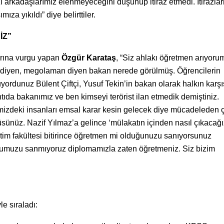
ı arkadaşlarımız elenmeyeceğini düşünüp itiraz etmedi. İtirazlar
 yıkıldı” diye belirttiler.
İZ”
larına vurgu yapan
Özgür Karataş
, “Siz ahlakı öğretmen arıyoru
ı diyen, megolaman diyen bakan nerede görülmüş. Öğrencilerin
yordunuz Bülent Çiftçi, Yusuf Tekin’in bakan olarak halkın karşı
tıda bakanımız ve ben kimseyi terörist ilan etmedik demiştiniz.
zdeki insanları emsal karar kesin gelecek diye mücadeleden ç
üsünüz. Nazif Yılmaz’a gelince ‘mülakatın içinden nasıl çıkacağı
ğitim fakültesi bitirince öğretmen mi olduğunuzu sanıyorsunuz
duğumuzu sanmıyoruz diplomamızla zaten öğretmeniz. Siz bizim
e sıraladı: