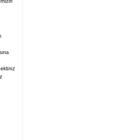
imızın
m
sına
ektiniz
z