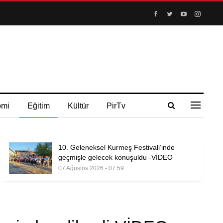
omi
Eğitim
Kültür
PirTv
10. Geleneksel Kurmeş Festivali’inde
geçmişle gelecek konuşuldu -VİDEO
07 Ağustos 2026 - 07:59