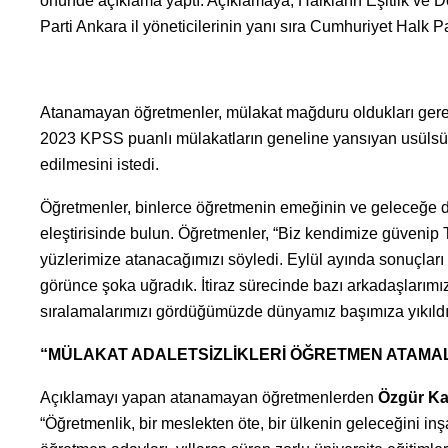
önünde açıklama yaptı. Açıklamaya, Halkların Eşitlik ve D
Parti Ankara il yöneticilerinin yanı sıra Cumhuriyet Halk Par
Atanamayan öğretmenler, mülakat mağduru oldukları gerek
2023 KPSS puanlı mülakatların geneline yansıyan usülsüz
edilmesini istedi.
Öğretmenler, binlerce öğretmenin emeğinin ve geleceğe da
eleştirisinde bulun. Öğretmenler, “Biz kendimize güvenip
yüzlerimize atanacağımızı söyledi. Eylül ayında sonuçları 
görünce şoka uğradık. İtiraz sürecinde bazı arkadaşlarımı
sıralamalarımızı gördüğümüzde dünyamız başımıza yıkıldı” d
“MÜLAKAT ADALETSİZLİKLERİ ÖĞRETMEN ATAMA
Açıklamayı yapan atanamayan öğretmenlerden
Özgür Ka
“Öğretmenlik, bir meslekten öte, bir ülkenin geleceğini inş