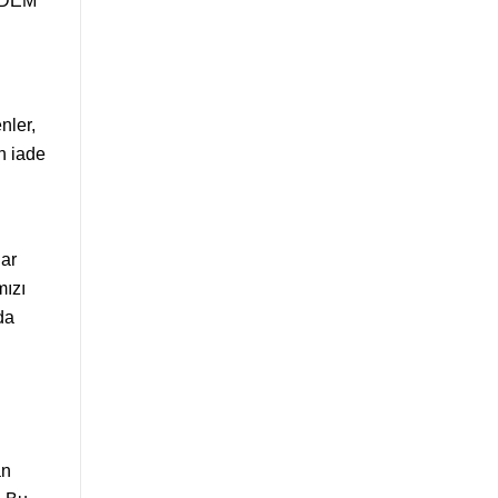
e DEM
nler,
n iade
ar
mızı
da
an