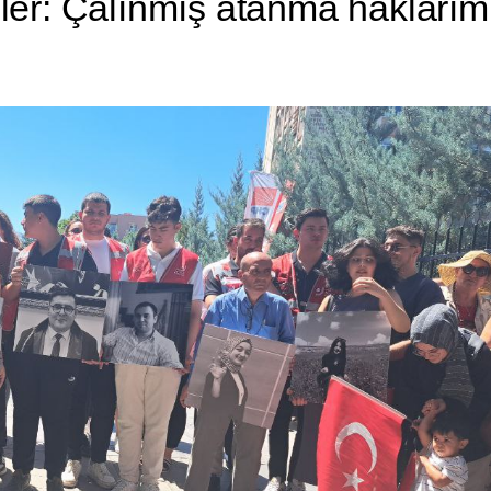
er: Çalınmış atanma haklarım