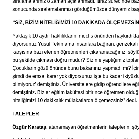
sıralamalarımız o zaman açıklanmadı. İtiraz sürecinde baz
sonucunda sıralamalarımızı gördüğümüzde dünyamız başımıza
“SİZ, BİZİM NİTELİĞİMİZİ 10 DAKİKADA ÖLÇEMEZSİN
Yaklaşık 10 aydır haklılıklarını meclis önünden haykırdık
diyorsunuz Yusuf Tekin ama insanlara bağıran, gerizekal
karşısına bazı elenen öğretmenleri çıkaramacağınızı söylü
bu şekilde çıkması doğru mudur? Sizinle yaptığımız toplan
Çocukların gözü önünde bunu bakanınız yapmadı mı? İçimi
şimdi de emsal karar yok diyorsunuz işte bu kadar ikiyüzl
bilmiyoruz’ demiştiniz. Üniversitelere gidip öğrencilere e
demiştiniz. Bizler eğitim fakültesi bitirince öğretmen ol
niteliğimizi 10 dakikalık mülakatlarda ölçemezsiniz” dedi.
TALEPLER
Özgür Karataş
, atanamayan öğretmenlerin taleplerini şöyl