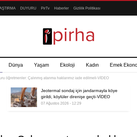
AŞTIRMA
DUYURU
PirTv
Haberler
Gizlilik Politikası
Dünya
Yaşam
Ekoloji
Kadın
Emek Ekon
ru öğretmenler: Çalınmış atanma haklarımız iade edilmeli-VİDEO
Jeotermal sondaj için jandarmayla köye
girildi, köylüler direnişe geçti-VİDEO
07 Ağustos 2026 - 12:29