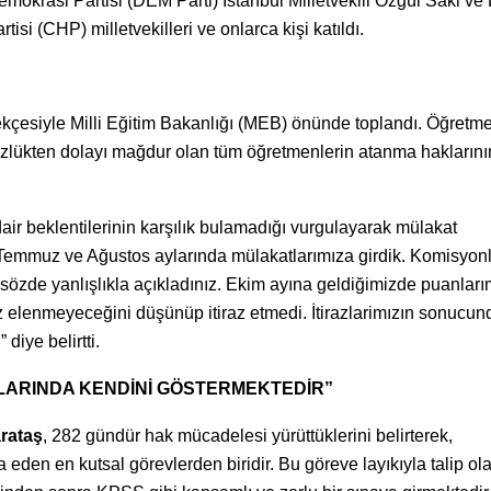
emokrasi Partisi (DEM Parti) İstanbul Milletvekili Özgül Saki v
tisi (CHP) milletvekilleri ve onlarca kişi katıldı.
çesiyle Milli Eğitim Bakanlığı (MEB) önünde toplandı. Öğretme
lükten dolayı mağdur olan tüm öğretmenlerin atanma haklarını
ir beklentilerinin karşılık bulamadığı vurgulayarak mülakat
 Temmuz ve Ağustos aylarında mülakatlarımıza girdik. Komisyonl
sözde yanlışlıkla açıkladınız. Ekim ayına geldiğimizde puanları
z elenmeyeceğini düşünüp itiraz etmedi. İtirazlarimızın sonucun
iye belirtti.
LARINDA KENDİNİ GÖSTERMEKTEDİR”
rataş
, 282 gündür hak mücadelesi yürüttüklerini belirterek,
a eden en kutsal görevlerden biridir. Bu göreve layıkıyla talip ol