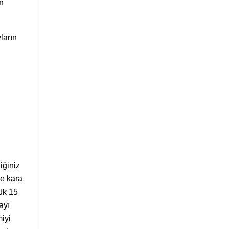
n
ların
iğiniz
ne kara
ük 15
ayı
miyi