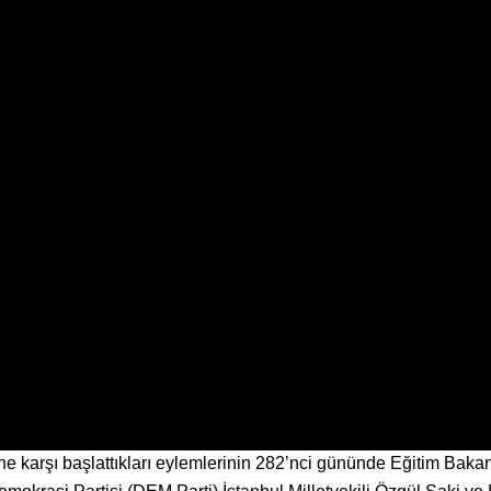
 karşı başlattıkları eylemlerinin 282’nci gününde Eğitim Bakan