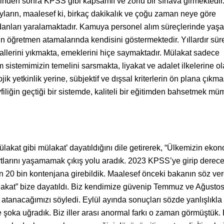
erinden sonra KPSS gibi kapsamlı ve zorlu bir sınava girmektedir
yların, maalesef ki, birkaç dakikalık ve çoğu zaman neye göre
icdanları yaralamaktadır. Kamuya personel alım süreçlerinde yaş
nın öğretmen atamalarında kendisini göstermektedir. Yıllardır sür
yallerini yıkmakta, emeklerini hiçe saymaktadır. Mülakat sadece
sistemimizin temelini sarsmakta, liyakat ve adalet ilkelerine o
ik yetkinlik yerine, sübjektif ve dışsal kriterlerin ön plana çıkm
yfiliğin geçtiği bir sistemde, kaliteli bir eğitimden bahsetmek m
mülakat gibi mülakat’ dayatıldığını dile getirerek, “Ülkemizin eko
artlarını yaşamamak çıkış yolu aradık. 2023 KPSS’ye girip derec
lan 20 bin kontenjana girebildik. Maalesef önceki bakanın söz ver
mülakat” bize dayatıldı. Biz kendimize güvenip Temmuz ve Ağusto
atanacağımızı söyledi. Eylül ayında sonuçları sözde yanlışlıkla
 şoka uğradık. Biz iller arası anormal farkı o zaman görmüştük. 