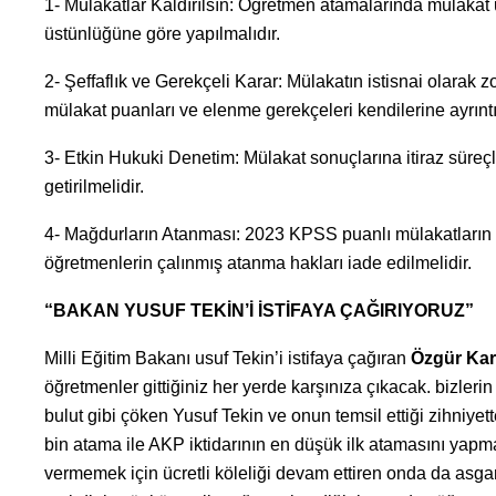
1- Mülakatlar Kaldırılsın: Öğretmen atamalarında mülaka
üstünlüğüne göre yapılmalıdır.
2- Şeffaflık ve Gerekçeli Karar: Mülakatın istisnai olarak z
mülakat puanları ve elenme gerekçeleri kendilerine ayrıntıl
3- Etkin Hukuki Denetim: Mülakat sonuçlarına itiraz süreç
getirilmelidir.
4- Mağdurların Atanması: 2023 KPSS puanlı mülakatların
öğretmenlerin çalınmış atanma hakları iade edilmelidir.
“BAKAN YUSUF TEKİN’İ İSTİFAYA ÇAĞIRIYORUZ”
Milli Eğitim Bakanı usuf Tekin’i istifaya çağıran
Özgür Kar
öğretmenler gittiğiniz her yerde karşınıza çıkacak. bizleri
bulut gibi çöken Yusuf Tekin ve onun temsil ettiği zihniy
bin atama ile AKP iktidarının en düşük ilk atamasını yap
vermemek için ücretli köleliği devam ettiren onda da asgari 