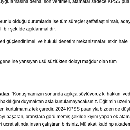
t uygulamasına derhal son verilmeli, atamalar sadece KPSS pua
orunlu olduğu durumlarda ise tüm süreçler şeffaflaştırılmalı, aday
ı bir şekilde açıklanmalıdır.
leri güçlendirilmeli ve hukuki denetim mekanizmaları etkin hale
 geneline yansıyan usülsüzlükten dolayı mağdur olan tüm
ataş
, “Konuşmamızın sonunda açıkça söylüyoruz ki hakkını yed
n haklılığını duymaktan asla kurtulamayacaksınız. Eğitimin üzeri
etten kurtulmamız tek çaredir. 2024 KPSS puanıyla bizden de düş
mayı başaran, branşlara görülmemiş şekilde kıyım yapan ek atam
ücret altında insan çalıştıran birisiniz. Mülakatı kaldırıp akade