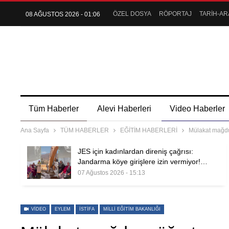
ÖZEL DOSYA
RÖPORTAJ
TARİH-AR
08 AĞUSTOS 2026 - 01:06
Tüm Haberler
Alevi Haberleri
Video Haberler
Ana Sayfa
TÜM HABERLER
EĞİTİM HABERLERİ
Mülakat mağdu
JES için kadınlardan direniş çağrısı:
Jandarma köye girişlere izin vermiyor!…
07 Ağustos 2026 - 15:13
VIDEO
EYLEM
ISTIFA
MILLI EĞITIM BAKANLIĞI