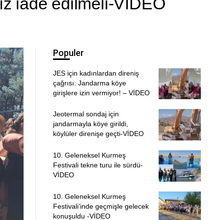
ız iade edilmeli-VİDEO
Populer
JES için kadınlardan direniş
çağrısı: Jandarma köye
girişlere izin vermiyor! – VİDEO
Jeotermal sondaj için
jandarmayla köye girildi,
köylüler direnişe geçti-VİDEO
10. Geleneksel Kurmeş
Festivali tekne turu ile sürdü-
VİDEO
10. Geleneksel Kurmeş
Festivali’inde geçmişle gelecek
konuşuldu -VİDEO