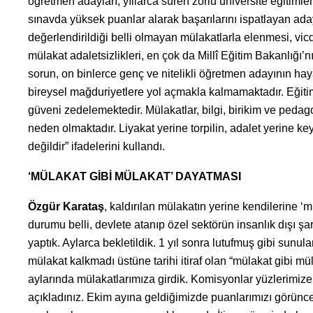
öğretmen adayları, yıllarca süren zorlu üniversite eğitiml
sınavda yüksek puanlar alarak başarılarını ispatlayan ada
değerlendirildiği belli olmayan mülakatlarla elenmesi, v
mülakat adaletsizlikleri, en çok da Millî Eğitim Bakanlığı’
sorun, on binlerce genç ve nitelikli öğretmen adayının ha
bireysel mağduriyetlere yol açmakla kalmamaktadır. Eğitim 
güveni zedelemektedir. Mülakatlar, bilgi, birikim ve pedagoj
neden olmaktadır. Liyakat yerine torpilin, adalet yerine ke
değildir” ifadelerini kullandı.
‘MÜLAKAT GİBİ MÜLAKAT’ DAYATMASI
Özgür Karataş
, kaldırılan mülakatın yerine kendilerine ‘
durumu belli, devlete atanıp özel sektörün insanlık dışı ş
yaptık. Aylarca bekletildik. 1 yıl sonra lutufmuş gibi sunu
mülakat kalkmadı üstüne tarihi itiraf olan “mülakat gibi 
aylarında mülakatlarımıza girdik. Komisyonlar yüzlerimize 
açıkladınız. Ekim ayına geldiğimizde puanlarımızı görünce