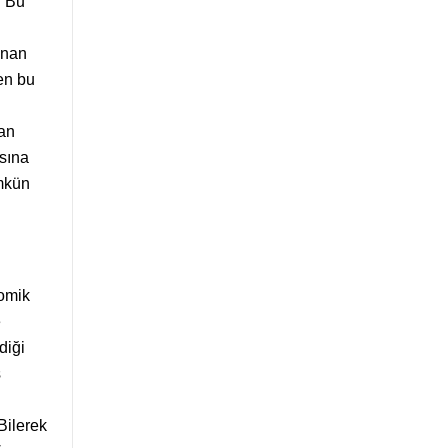
. Bu
anan
en bu
lan
asına
ümkün
nomik
e
diği
s
Bilerek