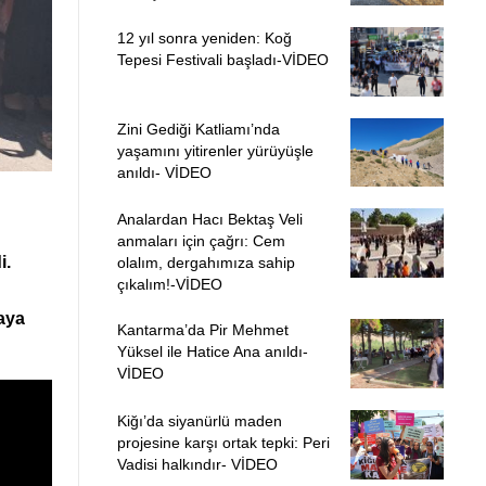
12 yıl sonra yeniden: Koğ
Tepesi Festivali başladı-VİDEO
Zini Gediği Katliamı’nda
yaşamını yitirenler yürüyüşle
anıldı- VİDEO
Analardan Hacı Bektaş Veli
anmaları için çağrı: Cem
i.
olalım, dergahımıza sahip
çıkalım!-VİDEO
faya
Kantarma’da Pir Mehmet
Yüksel ile Hatice Ana anıldı-
VİDEO
Kiğı’da siyanürlü maden
projesine karşı ortak tepki: Peri
Vadisi halkındır- VİDEO