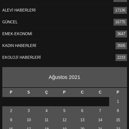
ALEVİ HABERLERİ
17136
GÜNCEL
16775
EMEK-EKONOMİ
3647
KADIN HABERLERİ
3505
EKOLOJİ HABERLERİ
2233
Ağustos 2021
P
S
Ç
P
C
C
P
1
2
3
4
5
6
7
8
9
10
11
12
13
14
15