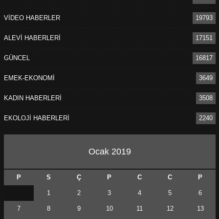
VİDEO HABERLER
19793
ALEVİ HABERLERİ
17151
GÜNCEL
16817
EMEK-EKONOMİ
3649
KADIN HABERLERİ
3508
EKOLOJİ HABERLERİ
2240
Ocak 2019
P
S
Ç
P
C
C
P
1
2
3
4
5
6
7
8
9
10
11
12
13