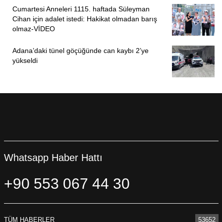
Cumartesi Anneleri 1115. haftada Süleyman
Cihan için adalet istedi: Hakikat olmadan barış
olmaz-VİDEO
Adana’daki tünel göçüğünde can kaybı 2’ye
yükseldi
Whatsapp Haber Hattı
+90 553 067 44 30
TÜM HABERLER
53652