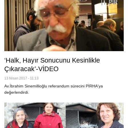
‘Halk, Hayır Sonucunu Kesinlikle
Çıkaracak’-VİDEO
13 Nisan 2017 - 11:13
Av.İbrahim Sinemillioğlu referandum sürecini PİRHA'ya
değerlendirdi.