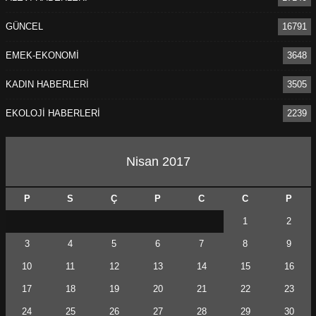
GÜNCEL
16791
EMEK-EKONOMİ
3648
KADIN HABERLERİ
3505
EKOLOJİ HABERLERİ
2239
Nisan 2017
P
S
Ç
P
C
C
P
1
2
3
4
5
6
7
8
9
10
11
12
13
14
15
16
17
18
19
20
21
22
23
24
25
26
27
28
29
30