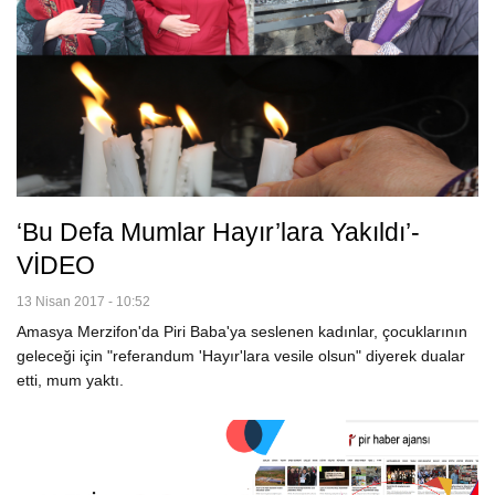
‘Bu Defa Mumlar Hayır’lara Yakıldı’-
VİDEO
13 Nisan 2017 - 10:52
Amasya Merzifon'da Piri Baba'ya seslenen kadınlar, çocuklarının
geleceği için "referandum 'Hayır'lara vesile olsun" diyerek dualar
etti, mum yaktı.