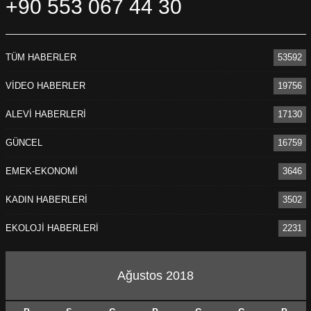
+90 553 067 44 30
TÜM HABERLER
53592
VİDEO HABERLER
19756
ALEVİ HABERLERİ
17130
GÜNCEL
16759
EMEK-EKONOMİ
3646
KADIN HABERLERİ
3502
EKOLOJİ HABERLERİ
2231
Ağustos 2018