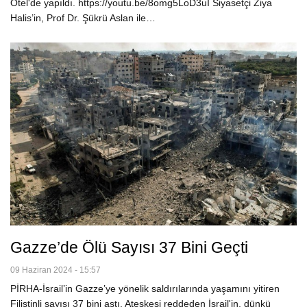
Otel'de yapıldı. https://youtu.be/8omg5LoD3uI Siyasetçi Ziya
Halis’in, Prof Dr. Şükrü Aslan ile…
Gazze’de Ölü Sayısı 37 Bini Geçti
09 Haziran 2024 - 15:57
PİRHA-İsrail’in Gazze’ye yönelik saldırılarında yaşamını yitiren
Filistinli sayısı 37 bini aştı. Ateşkesi reddeden İsrail'in, dünkü