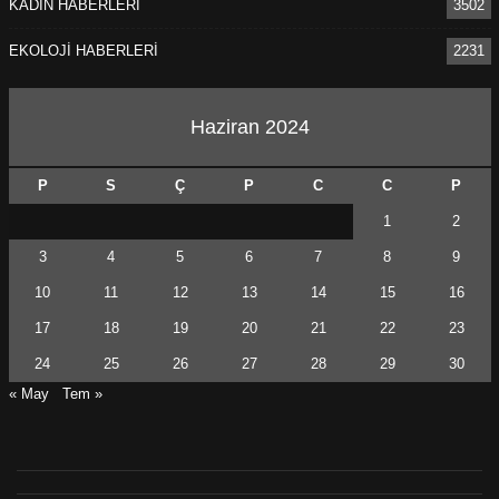
KADIN HABERLERİ
3502
EKOLOJİ HABERLERİ
2231
Haziran 2024
P
S
Ç
P
C
C
P
1
2
3
4
5
6
7
8
9
10
11
12
13
14
15
16
17
18
19
20
21
22
23
24
25
26
27
28
29
30
« May
Tem »