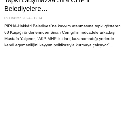
Tepki Oluşmazsa Sıra CHP’li
Belediyelere…
09 Haziran 2024 - 12:14
PİRHA-Hakkâri Belediyesi'ne kayyım atanmasına tepki gösteren
68 Kuşağı önderlerinden Sinan Cemgil'lin mücadele arkadaşı
Mustafa Yalçıner, "AKP-MHP iktidarı, kazanamadığı yerlerde
kendi egemenliğini kayyım politikasıyla kurmaya çalışıyor"…