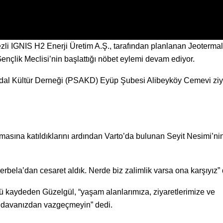
li IGNIS H2 Enerji Üretim A.Ş., tarafından planlanan Jeotermal
Gençlik Meclisi’nin başlattığı nöbet eylemi devam ediyor.
 Abdal Kültür Derneği (PSAKD) Eyüp Şubesi Alibeyköy Cemevi ziy
sına katıldıklarını ardından Varto’da bulunan Seyit Nesimi’ni
erbela’dan cesaret aldık. Nerde biz zalimlik varsa ona karşıyız” 
ü kaydeden Güzelgül, “yaşam alanlarımıza, ziyaretlerimize ve
sla davanızdan vazgeçmeyin” dedi.