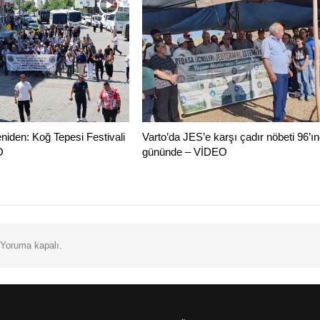
eniden: Koğ Tepesi Festivali
Varto’da JES’e karşı çadır nöbeti 96’ın
O
gününde – VİDEO
Yoruma kapalı.