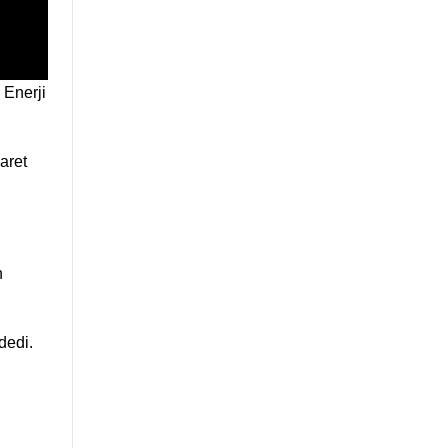
 Enerji
aret
n
dedi.