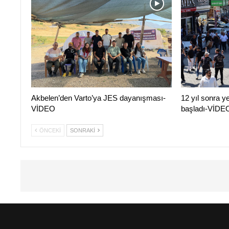
Akbelen’den Varto’ya JES dayanışması-
12 yıl sonra y
VİDEO
başladı-VİDE
ÖNCEKI
SONRAKI