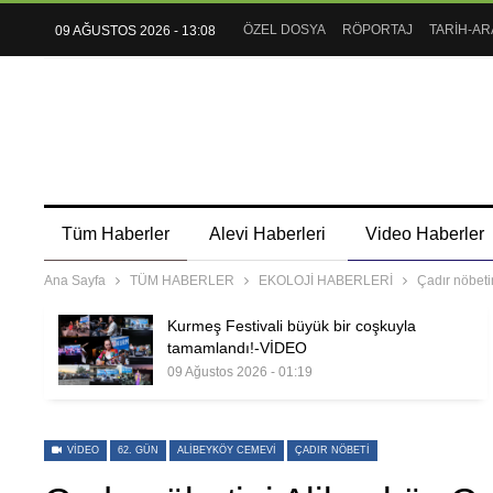
ÖZEL DOSYA
RÖPORTAJ
TARİH-AR
09 AĞUSTOS 2026 - 13:08
Tüm Haberler
Alevi Haberleri
Video Haberler
Ana Sayfa
TÜM HABERLER
EKOLOJİ HABERLERİ
Çadır nöbeti
Kurmeş Festivali büyük bir coşkuyla
tamamlandı!-VİDEO
09 Ağustos 2026 - 01:19
VIDEO
62. GÜN
ALIBEYKÖY CEMEVI
ÇADIR NÖBETI