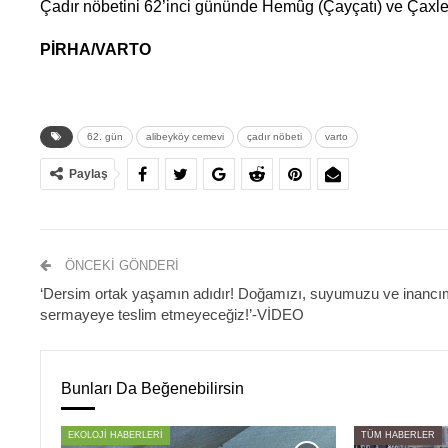
Çadır nöbetini 62’inci gününde Hemûg (Çayçatı) ve Çaxlek
PİRHA/VARTO
62. gün
alibeyköy cemevi
çadır nöbeti
varto
Paylaş
ÖNCEKI GÖNDERI
‘Dersim ortak yaşamın adıdır! Doğamızı, suyumuzu ve inancı
sermayeye teslim etmeyeceğiz!’-VİDEO
Bunları Da Beğenebilirsin
EKOLOJİ HABERLERİ
TÜM HABERLER