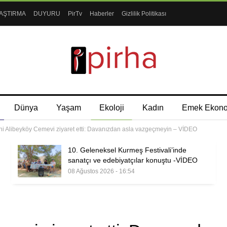
AŞTIRMA
DUYURU
PirTv
Haberler
Gizlilik Politikası
Dünya
Yaşam
Ekoloji
Kadın
Emek Ekon
ni Alibeyköy Cemevi ziyaret etti: Davanızdan asla vazgeçmeyin – VİDEO
10. Geleneksel Kurmeş Festivali’inde
sanatçı ve edebiyatçılar konuştu -VİDEO
08 Ağustos 2026 - 16:54