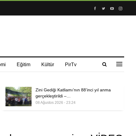
omi
Eğitim
Kültür
PirTv
Zini Gediği Katliamı’nın 88’inci yıl anma
gerçekleştirildi –…
08 Ağustos 2026 - 23:24