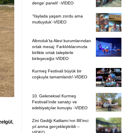
denge’ paneli! -VİDEO
‘Yaylada yaşam zordu ama
mutluyduk’-VİDEO
Altınoluk’ta Alevi kurumlarından
ortak mesaj: Farklılıklarımızla
birlikte ortak taleplerle
birleşeceğiz-VİDEO
Kurmeş Festivali büyük bir
coşkuyla tamamlandı!-VİDEO
10. Geleneksel Kurmeş
Festivali’inde sanatçı ve
edebiyatçılar konuştu -VİDEO
Zini Gediği Katliamı’nın 88’inci
elgül,
yıl anma gerçekleştirildi –
VİDEO