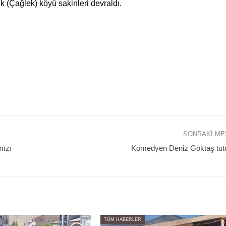
 (Çağlek) köyü sakinleri devraldı.
SONRAKI M
mızı
Komedyen Deniz Göktaş tutu
TÜM HABERLER