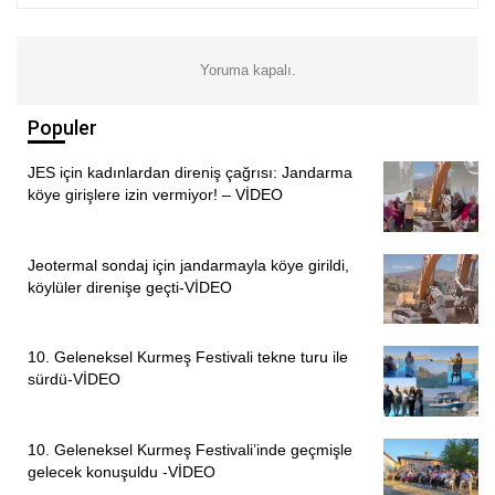
olacak her tasarruf; geçmişte yürütülen karartma ve üzerini
örtme pratiğinin bugünün yetkilileri tarafından da
sürdürüldüğü sonucunu doğuracaktır. Bu nedenle hiçbir
Yoruma kapalı.
makam böylesine ağır bir sorumluluğun parçası
olmamalıdır.
Populer
Gerçek adaletin sağlanması için Adalet ve İçişleri
JES için kadınlardan direniş çağrısı: Jandarma
Bakanlıkları başta olmak üzere tüm yetkililere çağrımızdır.
köye girişlere izin vermiyor! – VİDEO
Dosyanın başka bir yere taşınması için çaba gösterenlere
bu zeminin sağlanması, kamuoyunda derin bir güvensizlik
Jeotermal sondaj için jandarmayla köye girildi,
yaratacaktır. Bu hataya asla düşülmemelidir.”
köylüler direnişe geçti-VİDEO
PİRHA/DERSİM
10. Geleneksel Kurmeş Festivali tekne turu ile
sürdü-VİDEO
10. Geleneksel Kurmeş Festivali’inde geçmişle
gelecek konuşuldu -VİDEO