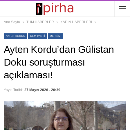
Ana Sayfa
TÜM HABERLER
KADIN HABERLERİ
AYTEN KORDU
DEM PARTI
DERSIM
Ayten Kordu’dan Gülistan
Doku soruşturması
açıklaması!
Yayın Tarihi:
27 Mayıs 2026 - 20:39