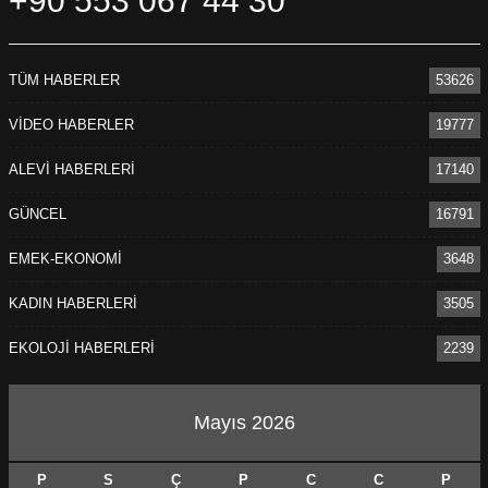
+90 553 067 44 30
TÜM HABERLER
53626
VİDEO HABERLER
19777
ALEVİ HABERLERİ
17140
GÜNCEL
16791
EMEK-EKONOMİ
3648
KADIN HABERLERİ
3505
EKOLOJİ HABERLERİ
2239
Mayıs 2026
P
S
Ç
P
C
C
P