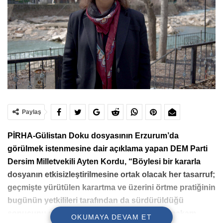
Paylaş
PİRHA-Gülistan Doku dosyasının Erzurum’da
görülmek istenmesine dair açıklama yapan DEM Parti
Dersim Milletvekili Ayten Kordu, “Böylesi bir kararla
dosyanın etkisizleştirilmesine ortak olacak her tasarruf;
geçmişte yürütülen karartma ve üzerini örtme pratiğinin
bugünün yetkilileri tarafından da sürdürüldüğü
sonucunu doğuracaktır. Bu nedenle hiçbir makam
OKUMAYA DEVAM ET