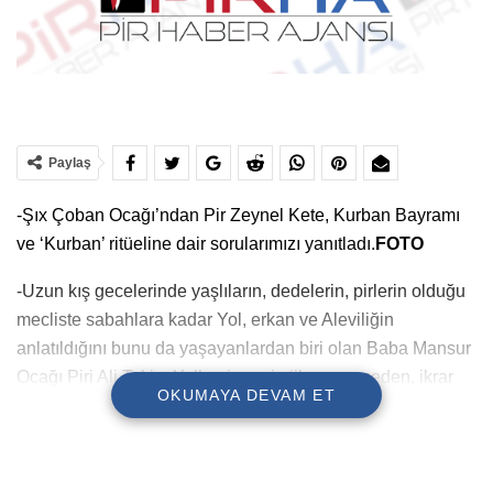
Paylaş
-Şıx Çoban Ocağı’ndan Pir Zeynel Kete, Kurban Bayramı
ve ‘Kurban’ ritüeline dair sorularımızı yanıtladı.
FOTO
-Uzun kış gecelerinde yaşlıların, dedelerin, pirlerin olduğu
mecliste sabahlara kadar Yol, erkan ve Aleviliğin
anlatıldığını bunu da yaşayanlardan biri olan Baba Mansur
Ocağı Piri Ali Tekin, Yol’a girmenin ‘ikrar vermeden, ikrar
OKUMAYA DEVAM ET
kapısından içeri giremezsin’ desturuyla ifade etti. Tekin,
Alevilikte erozyonun hızlı bir şekilde devam ettiğini belirti.
GÖRÜNTÜLÜ