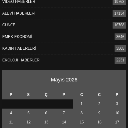
VİDEO HABERLER
19762
ALEVİ HABERLERİ
17134
GÜNCEL
16768
EMEK-EKONOMİ
3646
KADIN HABERLERİ
3505
EKOLOJİ HABERLERİ
2231
Mayıs 2026
P
S
Ç
P
C
C
P
1
2
3
4
5
6
7
8
9
10
11
12
13
14
15
16
17