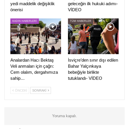
yedi maddelik değişiklik
geleceğin ilk hukuki adımı-
önerisi
VİDEO
KADIN HABERLERİ
TÜM HABERLER
Analardan Hacı Bektaş
İsviçre’den sınır dışı edilen
Veli anmaları için çağrı:
Bahar Yalçınkaya
Cem olalım, dergahımıza
bebeğiyle birlikte
sahip…
tutuklandı- VİDEO
ÖNCEKI
SONRAKI
Yoruma kapalı.