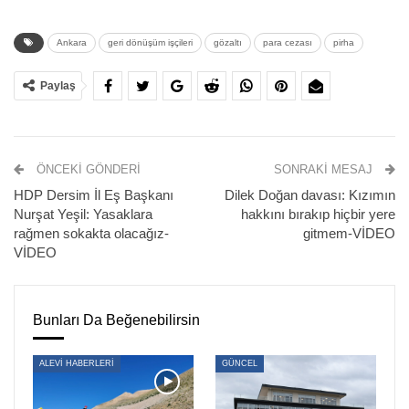
PARA CEZASI
Ankara
geri dönüşüm işçileri
gözaltı
para cezası
pirha
Avukat desteği talebinde bulunan işçilere, Kabahatler
Paylaş
Kanunu 37. Maddesi uyarınca “Mal veya hizmet satmak
için başkalarını rahatsız eden kişi” oldukları iddiasıyla 204
TL para cezası uygulandı. İşçiler 2 saatin ardından serbest
bırakıldı.
ÖNCEKI GÖNDERI
SONRAKI MESAJ
HDP Dersim İl Eş Başkanı
Dilek Doğan davası: Kızımın
(HABER MERKEZİ)
Nurşat Yeşil: Yasaklara
hakkını bırakıp hiçbir yere
rağmen sokakta olacağız-
gitmem-VİDEO
VİDEO
Bunları Da Beğenebilirsin
ALEVİ HABERLERİ
GÜNCEL