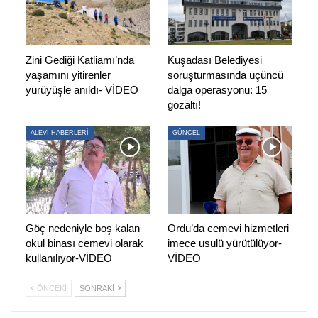
Zini Gediği Katliamı’nda
Kuşadası Belediyesi
yaşamını yitirenler
soruşturmasında üçüncü
yürüyüşle anıldı- VİDEO
dalga operasyonu: 15
gözaltı!
ALEVİ HABERLERİ
GÜNCEL
Göç nedeniyle boş kalan
Ordu’da cemevi hizmetleri
okul binası cemevi olarak
imece usulü yürütülüyor-
kullanılıyor-VİDEO
VİDEO
ÖNCEKI
SONRAKI