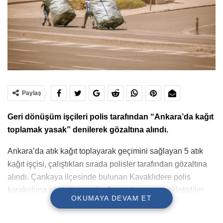
Paylaş
Geri dönüşüm işçileri polis tarafından “Ankara’da kağıt
toplamak yasak” denilerek gözaltına alındı.
Ankara’da atık kağıt toplayarak geçimini sağlayan 5 atık
kağıt işçisi, çalıştıkları sırada polisler tarafından gözaltına
alındı. Çankaya ilçesinde bulunan Kavaklıdere polis
karakoluna götürülen işçiler 2 saat boyunca bekletildiler.
OKUMAYA DEVAM ET
Polis, gözaltı gerekçesini ise “Ankara’da kağıt toplamak
yasak” diye belirtti.