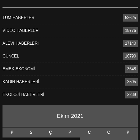
TÜM HABERLER
53625
VİDEO HABERLER
19776
ALEVİ HABERLERİ
17140
GÜNCEL
16790
EMEK-EKONOMİ
3648
KADIN HABERLERİ
3505
EKOLOJİ HABERLERİ
2239
Ekim 2021
P
S
Ç
P
C
C
P