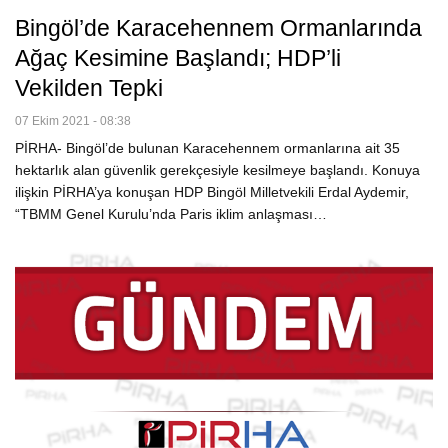
Bingöl’de Karacehennem Ormanlarında
Ağaç Kesimine Başlandı; HDP’li
Vekilden Tepki
07 Ekim 2021 - 08:38
PİRHA- Bingöl’de bulunan Karacehennem ormanlarına ait 35
hektarlık alan güvenlik gerekçesiyle kesilmeye başlandı. Konuya
ilişkin PİRHA’ya konuşan HDP Bingöl Milletvekili Erdal Aydemir,
“TBMM Genel Kurulu’nda Paris iklim anlaşması…