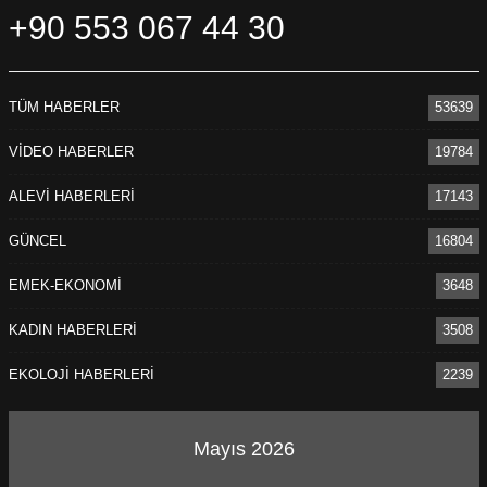
+90 553 067 44 30
TÜM HABERLER
53639
VİDEO HABERLER
19784
ALEVİ HABERLERİ
17143
GÜNCEL
16804
EMEK-EKONOMİ
3648
KADIN HABERLERİ
3508
EKOLOJİ HABERLERİ
2239
Mayıs 2026