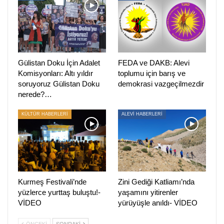
taşımaktadır. Bu nedenle yaşananları “münferit olay”
söylemleriyle geçiştirmek kabul edilemez.
Alevilere yönelik nefret dilinin, ayrımcı politikaların ve
cezasızlık anlayışının bu saldırıları cesaretlendirdiği açıktır.
Gülistan Doku İçin Adalet
FEDA ve DAKB: Alevi
Yetkilileri; saldırının arka planını ortaya çıkarmaya,
Komisyonları: Altı yıldır
toplumu için barış ve
soruyoruz Gülistan Doku
demokrasi vazgeçilmezdir
sorumluları derhal açığa çıkarmaya ve Alevi toplumunu
nerede?…
hedef alan nefret suçlarına karşı etkin tutum almaya
çağırıyoruz.
KÜLTÜR HABERLERİ
ALEVİ HABERLERİ
İnanç değerlerimize, kutsallarımıza ve ziyaretgâhlarımıza
yönelik hiçbir saldırıyı kabul etmeyeceğimizi kamuoyuna
saygıyla duyururuz.”
PİRHA/AVUSTRALYA
Kurmeş Festivali’nde
Zini Gediği Katliamı’nda
yüzlerce yurttaş buluştu!-
yaşamını yitirenler
VİDEO
yürüyüşle anıldı- VİDEO
ÖNCEKI
SONRAKI