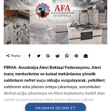
Paylaş
PİRHA- Avustralya Alevi Bektaşi Federasyonu, Alevi
inanç merkezlerine ve kutsal mekânlarına yönelik
saldırıların nefret suçu olduğu vurgulayarak, yetkilileri;
saldırının arka planını ortaya çıkarmaya, sorumluları
derhal açığa çıkarmaya ve Alevi toplumunu hedef alan
nefret suçlarına karşı etkin tutum almaya çağırdı.
OKUMAYA DEVAM ET
Avustralya Alevi Bektaşi Federasyonu (AFA), Dersim’de