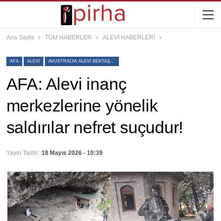
Ana Sayfa
TÜM HABERLER
ALEVİ HABERLERİ
AFA
ALEVI
AVUSTRALYA ALEVI BEKTAŞI FEDERASYONU
AFA: Alevi inanç
merkezlerine yönelik
saldırılar nefret suçudur!
Yayın Tarihi:
18 Mayıs 2026 - 10:39