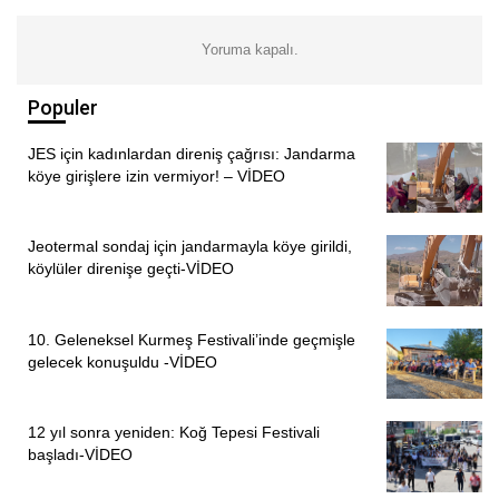
Yoruma kapalı.
Populer
JES için kadınlardan direniş çağrısı: Jandarma
köye girişlere izin vermiyor! – VİDEO
Jeotermal sondaj için jandarmayla köye girildi,
köylüler direnişe geçti-VİDEO
ÖNCEKI
SONRAKI
1
3
10. Geleneksel Kurmeş Festivali’inde geçmişle
gelecek konuşuldu -VİDEO
12 yıl sonra yeniden: Koğ Tepesi Festivali
başladı-VİDEO