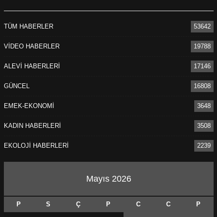
TÜM HABERLER
53642
VİDEO HABERLER
19788
ALEVİ HABERLERİ
17146
GÜNCEL
16808
EMEK-EKONOMİ
3648
KADIN HABERLERİ
3508
EKOLOJİ HABERLERİ
2239
Mayıs 2026
P
S
Ç
P
C
C
P