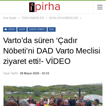
Ana Sayfa
TÜM HABERLER
EKOLOJİ HABERLERİ
VIDEO
ALEVI
ÇADIR NÖBETI
DAD
Varto’da süren ‘Çadır
Nöbeti’ni DAD Varto Meclisi
ziyaret etti!- VİDEO
Yayın Tarihi:
28 Mayıs 2026 - 15:33