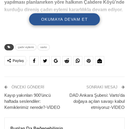
yapılması planlanırken yöre halkının Çalıdere Köyü’nde
kurduğu direniş çadırı eylemi kararlılıkla devam ediyor.
OKUMAYA DEVAM ET
çadır eylemi
varto
Paylaş
ÖNCEKI GÖNDERI
SONRAKI MESAJ
ÇADIR EYLEMİNE DESTEK BÜYÜYOR
Kayıp yakınları 900’üncü
DAD Ankara Şubesi: Varto’da
haftada seslendiler:
doğaya açılan savaşı kabul
Eylemin 7. gününde alana yeni bir çadır daha eklenirken,
Kemiklerimiz nerede?-VİDEO
etmiyoruz-VİDEO
çevre köylerden ve sivil toplumdan destek ziyaretleri
sürüyor. JES projesine karşı kurulan direniş çadırını ziyaret
eden Seyitali İncesu, yaptığı açıklamada topraklarının talan
Bunları Da Beğenebilirsin