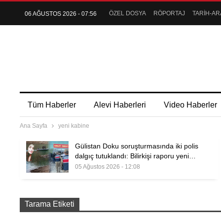
ÖZEL DOSYA
RÖPORTAJ
TARİH-AR
06 AĞUSTOS 2026 - 07:56
Tüm Haberler
Alevi Haberleri
Video Haberler
Ana Sayfa
yeni kabine
Gülistan Doku soruşturmasında iki polis
dalgıç tutuklandı: Bilirkişi raporu yeni…
05 Ağustos 2026 - 12:08
Tarama Etiketi