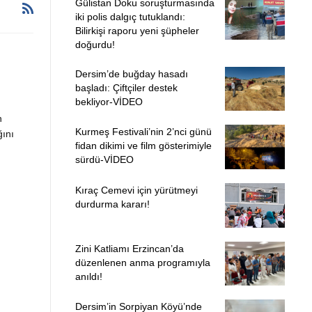
Gülistan Doku soruşturmasında
iki polis dalgıç tutuklandı:
Bilirkişi raporu yeni şüpheler
doğurdu!
Dersim’de buğday hasadı
başladı: Çiftçiler destek
bekliyor-VİDEO
n
Kurmeş Festivali’nin 2’nci günü
ğını
fidan dikimi ve film gösterimiyle
sürdü-VİDEO
Kıraç Cemevi için yürütmeyi
durdurma kararı!
Zini Katliamı Erzincan’da
düzenlenen anma programıyla
anıldı!
Dersim’in Sorpiyan Köyü’nde