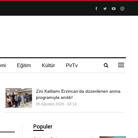
omi
Eğitim
Kültür
PirTv
Zini Katliamı Erzincan’da düzenlenen anma
programıyla anıldı!
05 Ağustos 2026 - 10:14
Populer