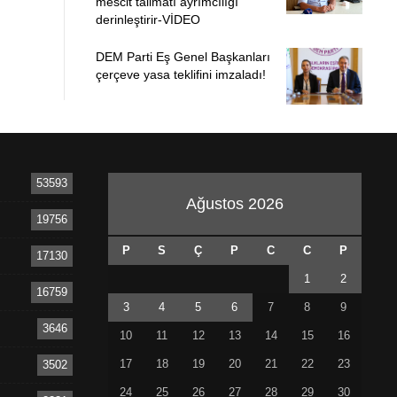
mescit talimatı ayrımcılığı
derinleştirir-VİDEO
DEM Parti Eş Genel Başkanları
çerçeve yasa teklifini imzaladı!
53593
Ağustos 2026
19756
P
S
Ç
P
C
C
P
17130
1
2
16759
3
4
5
6
7
8
9
3646
10
11
12
13
14
15
16
17
18
19
20
21
22
23
3502
24
25
26
27
28
29
30