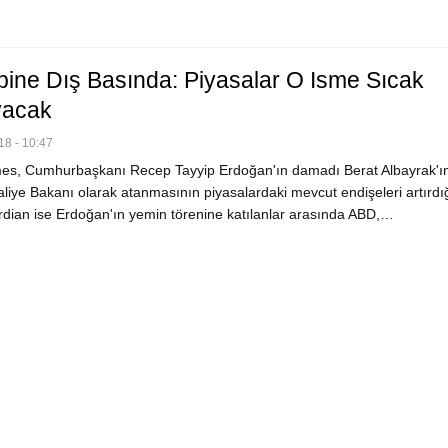
bine Dış Basında: Piyasalar O Isme Sıcak
acak
8 - 10:47
mes, Cumhurbaşkanı Recep Tayyip Erdoğan'ın damadı Berat Albayrak'ı
liye Bakanı olarak atanmasının piyasalardaki mevcut endişeleri artırdı
rdian ise Erdoğan'ın yemin törenine katılanlar arasında ABD,…