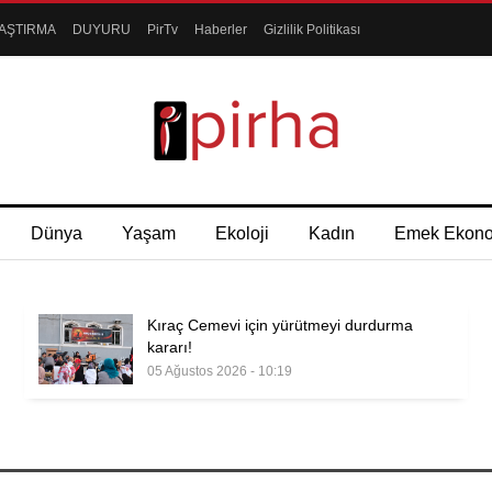
AŞTIRMA
DUYURU
PirTv
Haberler
Gizlilik Politikası
Dünya
Yaşam
Ekoloji
Kadın
Emek Ekon
Kıraç Cemevi için yürütmeyi durdurma
kararı!
05 Ağustos 2026 - 10:19